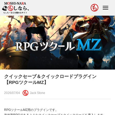
Toggl
navig
クイックセーブ＆クイックロードプラグイン
【RPGツクールMZ】
2026/07/04
Jack Stone
RPGツクールMZ用のプラグインです。