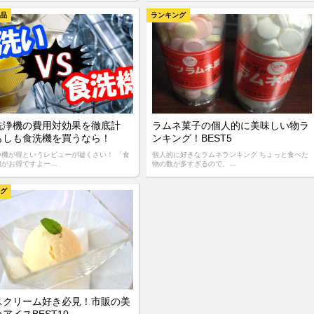
食品
ランキング
洗浄機の費用対効果を徹底計
ラムネ菓子の個人的に美味しい物ラ
もしも食洗機を買うなら！
ンキング！BEST5
浄機が得というレビューが嘘くさい！ 「食
個人的に好きなラムネランキング ちょっと食べた
機がお得ですよー…
物の数が多すぎるので、…
ング
スクリーム好き必見！市販の美