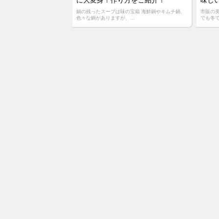
に大変身！作り方をご紹介！
味しい
鍋の残ったスープは味の宝箱 海鮮鍋やキムチ鍋、
市販の
色々な鍋がありますが、…
でも冬