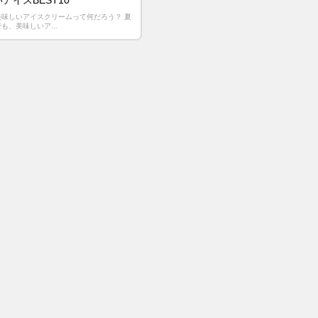
アイスBEST10
美味しいアイスクリームって何だろう？ 夏
でも、美味しいア…