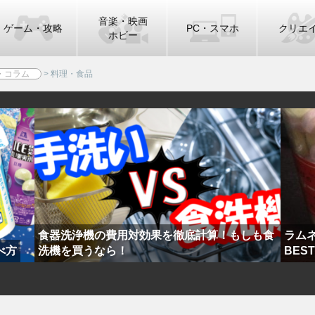
音楽・映画
ゲーム・攻略
PC・スマホ
クリエ
ホビー
・コラム
>
料理・食品
食器洗浄機の費用対効果を徹底計算！もしも食
ラム
べ方
洗機を買うなら！
BEST