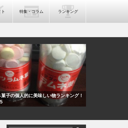
イト
特集・コラム
ランキング
ネ菓子の個人的に美味しい物ランキング！
鍋の残ったスープ
5
作り方をご紹介！