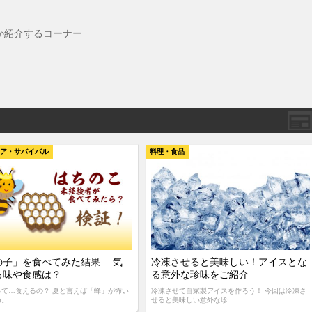
か紹介するコーナー
ドア・サバイバル
料理・食品
の子」を食べてみた結果… 気
冷凍させると美味しい！アイスとな
る味や食感は？
る意外な珍味をご紹介
って…食えるの？ 夏と言えば「蜂」が怖い
冷凍させて自家製アイスを作ろう！ 今回は冷凍さ
。 …
せると美味しい意外な珍…