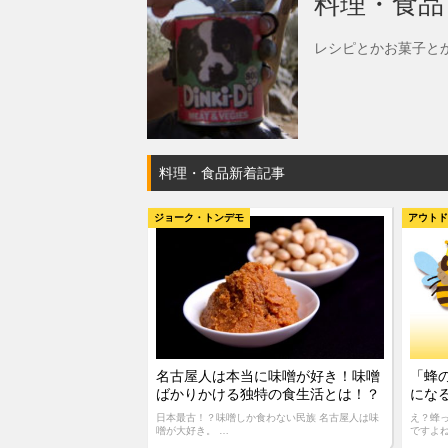
料理・食品
レシピとかお菓子と
料理・食品新着記事
ジョーク・トンデモ
アウト
名古屋人は本当に味噌が好き！味噌
「蜂
ばかりかける独特の食生活とは！？
にな
日本最古！？味噌しか食わない民族 名古屋人は味
え？蜂
噌が大好き。 …
ですよね