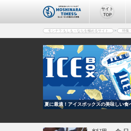
サイト
TOP
モシナラ:もしも～ならを極めるサイト
>
特集
イスとなる意外な珍
夏に最適！アイスボックスの美味しい食