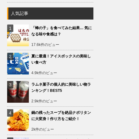
人気記事
「蜂の子」を食べてみた結果… 気に
なる味や食感は？
17.6k件のビュー
夏に最適！アイスボックスの美味し
い食べ方
4.9k件のビュー
ラムネ菓子の個人的に美味しい物ラ
ンキング！BEST5
2.9k件のビュー
鍋の残ったスープを絶品ナポリタン
に大変身！作り方をご紹介！
2k件のビュー