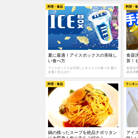
料理・食品
料理・
夏に最適！アイスボックスの美味し
食器
い食べ方
算！
アイスボックスを応用したオススメの食べ方 夏の
食器洗
定番と言えばや…
器洗浄
料理・食品
ランキ
鍋の残ったスープを絶品ナポリタン
アイ