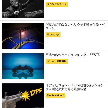
サウンドトラック
演技力が半端ないハリウッド映画俳優・ベ
スト10
ランキング
平成の名作ゲームランキング・BEST5
ゲーム・攻略情報
【ディビジョン2】DPS武器比較ランキン
グ～瞬間火力で見る最強装備
The Division 2