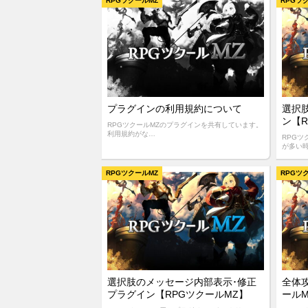
RPGツクールMZ
RPGツ
プラグインの利用規約について
選択
ン【R
RPGツクールMZのプラグインを共有しています。
利用規約がな…
RPG
が多い
RPGツクールMZ
RPGツ
選択肢のメッセージ内部表示･修正
全体
プラグイン【RPGツクールMZ】
ール