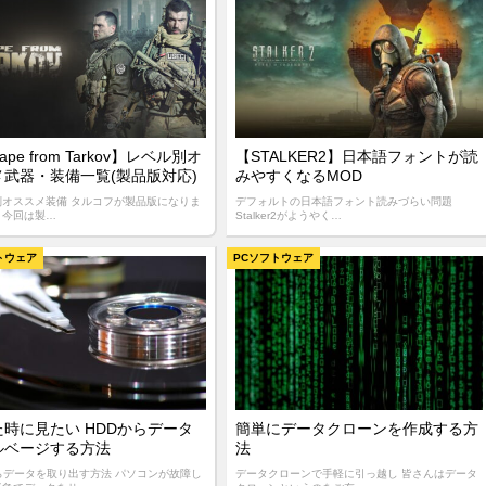
ape from Tarkov】レベル別オ
【STALKER2】日本語フォントが読
メ武器・装備一覧(製品版対応)
みやすくなるMOD
別オススメ装備 タルコフが製品版になりま
デフォルトの日本語フォント読みづらい問題
。今回は製…
Stalker2がようやく…
トウェア
PCソフトウェア
た時に見たい HDDからデータ
簡単にデータクローンを作成する方
ルベージする方法
法
らデータを取り出す方法 パソコンが故障し
データクローンで手軽に引っ越し 皆さんはデータ