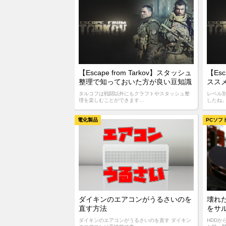
【Escape from Tarkov】スタッシュ
【Esc
整理で知っておいた方が良い豆知識
スス
タルコフは戦闘以外にもクラフトやスタッシュ整
レベル
理を楽しむことができます…
したね
電化製品
PCソフ
ダイキンのエアコンがうるさいのを
壊れ
直す方法
をサ
ダイキンのエアコンがうるさいのを直す ダイキン
HDDか