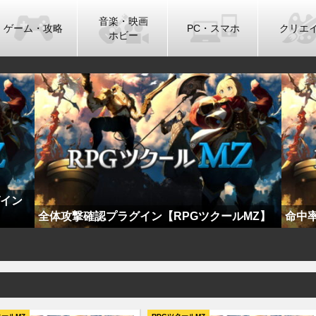
音楽・映画
ゲーム・攻略
PC・スマホ
クリエ
ホビー
ツクール
フ
ラジオ製作プラグイン【RPGツクールMZ】
MZ