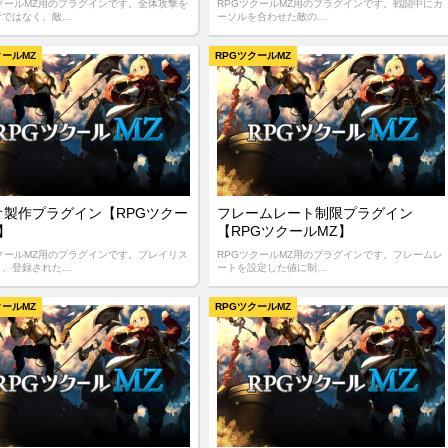
ツクールMZ用のプラグインです。全体攻撃を
RPGツクールMZ用のプラグインです。戦闘中にカ
行ではなく、敵…
ーソルを合わせた敵の…
クールMZ
RPGツクールMZ
オ製作プラグイン【RPGツクー
フレームレート制限プラグイン
】
【RPGツクールMZ】
ツクールMZ用のプラグインです。プレイリス
RPGツクールMZ用のプラグインです。フレームレ
り、登録された…
ートを設定した値に制…
クールMZ
RPGツクールMZ