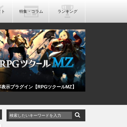
イト
特集・コラム
ランキング
レームレート制限プラグイン【RPGツクール
製作したRPGツ
】
していく【雑記