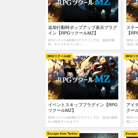
追加行動時ポップアップ表示プラグ
ステ
イン【RPGツクールMZ】
【RP
RPGツクールMZ用のプラグインです。追加行動
RPG
時、キャラクターにポッ…
項目に
RPGツクールMZ
RPGツ
イベントスキッププラグイン【RPG
アイ
ツクールMZ】
クー
RPGツクールMZ用のプラグインです。該当の箇所
RPG
から指定ラベルまでイ…
面にソ
Escape from Tarkov
Escape 