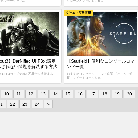
緊急でデータをサ…
クローンというのをご存…
ゲーム・攻略情報
lout3】DarNified UI F3の設定
【Starfield】便利なコンソールコマ
示されない問題を解決する方法
ンド一覧
fied UI F3のアプデ後の不具合を改善する
おすすめコンソールコマンド厳選 「ところで船
長、スイートロールを10…
10
11
12
13
14
15
16
17
18
19
20
21
22
23
24
>