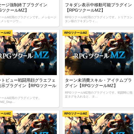
セージ強制終了プラグイン
フキダシ表示中移動可能プラグイン
GツクールMZ】
【RPGツクールMZ】
ツクールMZ用のプラグインです。メッセージ
RPGツクールMZ用のプラグインです。トリアコン
にメッセージウ…
タン様のフキダシウィ…
クールMZ
RPGツクールMZ
ントビュー戦闘用顔グラエフェ
ターン未消費スキル・アイテムプラ
表示プラグイン【RPGツクール
グイン【RPGツクールMZ】
RPGツクールMZ用のプラグインです。戦闘時に指
定タグを入れると、タ…
クールMZ用のプラグインです。
yaMZ_Disp…
クールMZ
RPGツクールMZ