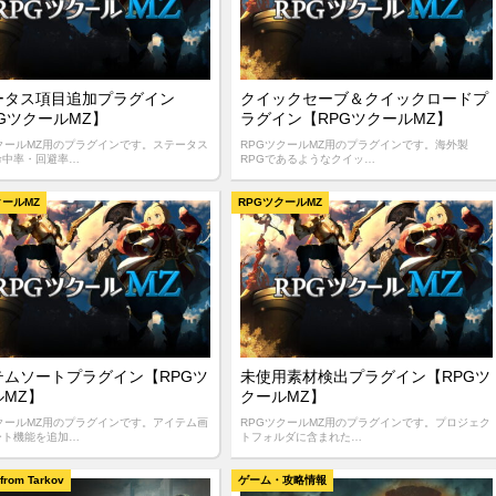
ータス項目追加プラグイン
クイックセーブ＆クイックロードプ
GツクールMZ】
ラグイン【RPGツクールMZ】
ツクールMZ用のプラグインです。ステータス
RPGツクールMZ用のプラグインです。海外製
命中率・回避率…
RPGであるようなクイッ…
クールMZ
RPGツクールMZ
テムソートプラグイン【RPGツ
未使用素材検出プラグイン【RPGツ
ルMZ】
クールMZ】
ツクールMZ用のプラグインです。アイテム画
RPGツクールMZ用のプラグインです。プロジェク
ート機能を追加…
トフォルダに含まれた…
from Tarkov
ゲーム・攻略情報