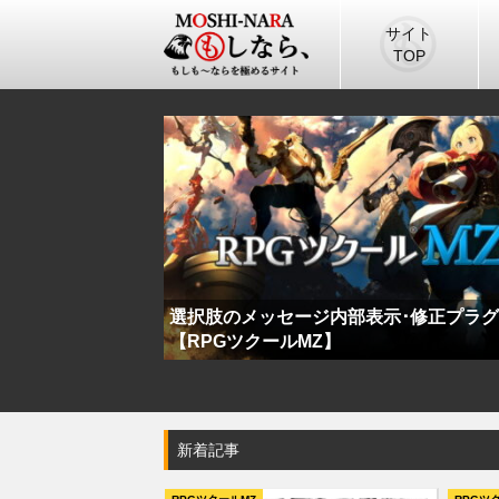
サイト
TOP
ブラウン管フィルタプラグイン【RPG
PGツクールMZ】
MZ】
新着記事