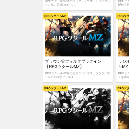
RPGツクールMZ用のプラグインです。トリアコン
RPG
タン様の選択肢のメッ…
即時実
RPGツクールMZ
RPGツ
ブラウン管フィルタプラグイン
ラジ
【RPGツクールMZ】
ルMZ
RPGツクールMZ用のプラグインです。ブラウン管
RPG
テレビの様なフィルタ…
トを作
RPGツクールMZ
RPGツ