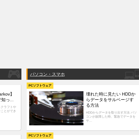
パソコン・スマホ
PCソフトウェア
arkov】
壊れた時に見たい HDDか
っ...
らデータをサルベージす
る方法
もクラフトや
むことができ
HDDからデータを取り出す方法 パソ
コンが故障した時、緊急でデータを
サ…
PCソフトウェア