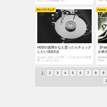
のエアコンは高性能で売…
た時、
PCソフトウェア
Fallout
HDDの故障かなと思ったらチェック
【Fal
したい項目5点
が表
はじめに お久しぶりです。 パソコンのメンテや管
DarNi
理、しっかりしてま…
2008…
1
2
3
4
5
6
7
8
9