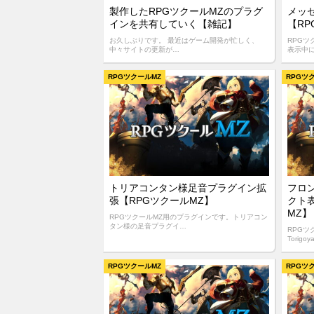
製作したRPGツクールMZのプラグ
メッ
インを共有していく【雑記】
【RP
お久しぶりです。 最近はゲーム開発が忙しく、
RPG
中々サイトの更新が…
表示中
RPGツクールMZ
RPGツ
トリアコンタン様足音プラグイン拡
フロ
張【RPGツクールMZ】
クト
MZ】
RPGツクールMZ用のプラグインです。トリアコン
タン様の足音プラグイ…
RPGツ
Torigo
RPGツクールMZ
RPGツ