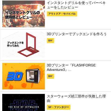
インスタントグリルを使ってバーベキ
ューをしたレビュー
アウトドア・サバイバル
3Dプリンターでブックエンドを作ろう
DIY
3Dプリンター『FLASHFORGE
Adventure3』...
DIY
スターウォーズ続三部作が失敗した理
由
SF・ファンタジー