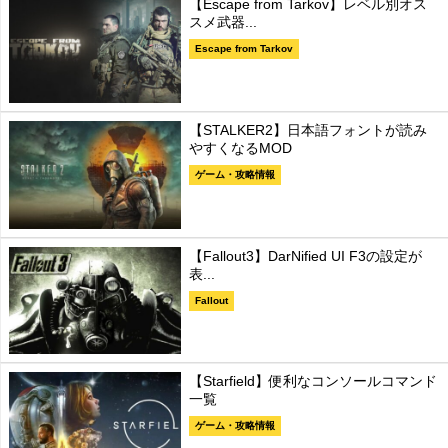
【Escape from Tarkov】レベル別オス
スメ武器...
Escape from Tarkov
【STALKER2】日本語フォントが読み
やすくなるMOD
ゲーム・攻略情報
【Fallout3】DarNified UI F3の設定が
表...
Fallout
【Starfield】便利なコンソールコマンド
一覧
ゲーム・攻略情報