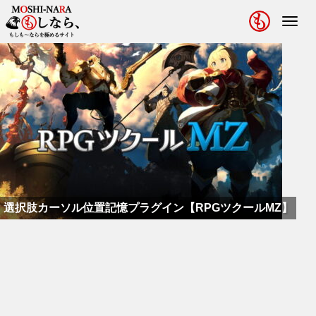
Toggl
navig
選択肢カーソル位置記憶プラグイン【RPGツクールMZ】