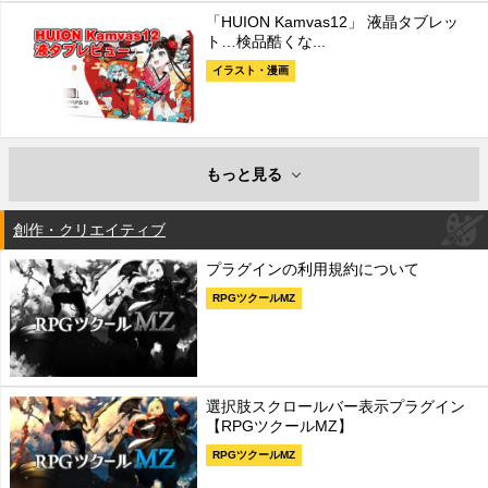
「HUION Kamvas12」 液晶タブレッ
ト…検品酷くな...
イラスト・漫画
もっと見る
創作・クリエイティブ
プラグインの利用規約について
RPGツクールMZ
選択肢スクロールバー表示プラグイン
【RPGツクールMZ】
RPGツクールMZ