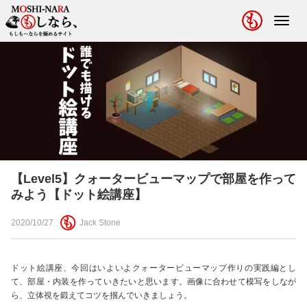
Toggl
navig
【Level5】クォータービューマップで部屋を作って
みよう【ドット絵講座】
2020/10/27
Jack Stone
ドット絵講座、今回はいよいよクォータービューマップ作りの実践編とし
て、部屋・内装を作っていきたいと思います。画像に合わせて模写をしなが
ら、立体視を鍛えてコツを掴んでいきましょう。