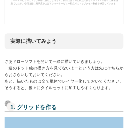
クォータービューのマップ制作に挑戦しようさて、前回は見下ろし視点で作るマップタイル作りの練習講
座でしたが、今回は更に難易度を上げてクォータービュー視点でのマップタイル制作を練習していきまし
ょう。前回・前々回の講座はコチラクォータービュークォータービューとは立体描写、2点透視的に描かれ
るゲームの描画方法で、斜め上から見下ろしたような立体感のある見た目が特徴です。この視点最大のメ
リットは、奥行き感が抜群に表現できるので、よりリアル…3Dっぽい雰囲気を持たせることができます。
反面、対象を2点透視的な視点...
実際に描いてみよう
さあドローソフトを開いて一緒に描いていきましょう。
一連のドット絵の描き方を見てないよーという方は先にそちらか
らおさらいしておいてください。
あと、描いたものは全て単体でレイヤー化しておいてください。
そうすると、後々にタイルセットに加工しやすくなります。
1. グリッドを作る