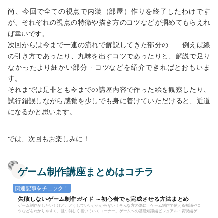
尚、今回で全ての視点で内装（部屋）作りを終了したわけです
が、それぞれの視点の特徴や描き方のコツなどが掴めてもらえれ
ば幸いです。
次回からは今まで一連の流れで解説してきた部分の……例えば線
の引き方であったり、丸味を出すコツであったりと、解説で足り
なかったより細かい部分・コツなどを紹介できればとおもいま
す。
それまでは是非とも今までの講座内容で作った絵を観察したり、
試行錯誤しながら感覚を少しでも身に着けていただけると、近道
になるかと思います。
では、次回もお楽しみに！
ゲーム制作講座まとめはコチラ
失敗しないゲーム制作ガイド ～初心者でも完成させる方法まとめ
ゲーム制作がしたい！けど、どうしていいかわからない！そんな方の為に、ゲーム制作で使える知識やコ
ツなどをわかりやすく、且つ詳しく書いていくコーナー。ゲームへの基礎知識編ビジュアル・表現編ゲー
ム制作への意識編誰でも描けるドット絵講座※ここに記事が増えていきます。