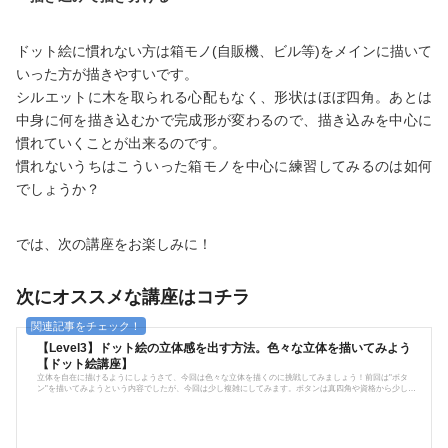
ドット絵に慣れない方は箱モノ(自販機、ビル等)をメインに描いて
いった方が描きやすいです。
シルエットに木を取られる心配もなく、形状はほぼ四角。あとは
中身に何を描き込むかで完成形が変わるので、描き込みを中心に
慣れていくことが出来るのです。
慣れないうちはこういった箱モノを中心に練習してみるのは如何
でしょうか？
では、次の講座をお楽しみに！
次にオススメな講座はコチラ
【Level3】ドット絵の立体感を出す方法。色々な立体を描いてみよう
【ドット絵講座】
立体を自在に描けるようにしようさて、今回は色々な立体を描くのに挑戦してみましょう！前回は"ボタ
ン"を描いてみようという内容でしたが、今回は少し複雑にしてみます。ボタンは真四角や資格から少し角
を丸めたりと、比較的形としては単純かつシンプルですが、今回は傾斜を付けたり、円形だったりを試し
てみましょう。尚描き方の手順については前回の内容や、岩を描くコーナーで詳しく解説しています。流
石に何度も解説すると内容が重複するので、省略させていただきます。傾斜を描いてみようまずは傾斜の
ある立体を描いて...