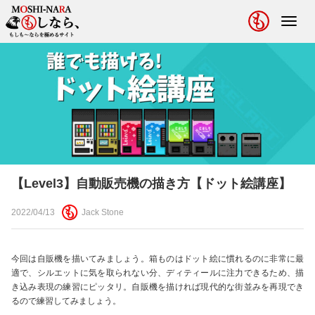
Toggl
navig
【Level3】自動販売機の描き方【ドット絵講座】
2022/04/13
Jack Stone
今回は自販機を描いてみましょう。箱ものはドット絵に慣れるのに非常に最
適で、シルエットに気を取られない分、ディティールに注力できるため、描
き込み表現の練習にピッタリ。自販機を描ければ現代的な街並みを再現でき
るので練習してみましょう。