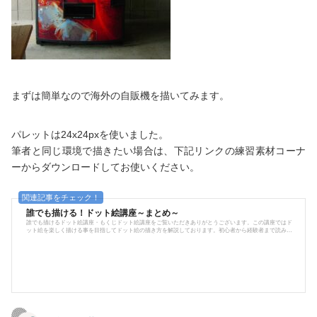
まずは簡単なので海外の自販機を描いてみます。
パレットは24x24pxを使いました。
筆者と同じ環境で描きたい場合は、下記リンクの練習素材コーナ
ーからダウンロードしてお使いください。
誰でも描ける！ドット絵講座～まとめ～
誰でも描けるドット絵講座・もくじドット絵講座をご覧いただきありがとうございます。この講座ではド
ット絵を楽しく描ける事を目指してドット絵の描き方を解説しております。初心者から経験者まで読みご
たえがあるように、見本絵に解説も添えて提供しておりますので、ご覧いただけたら幸いです。描き方は
順を追って解説しておりますが、伸び伸びと自由に描いていただけることを第一にしておりますので、あ
まりキッチリと"こうしなさい"、"あれしなさい"という説明はしておりません。楽しさを知る事が上達の第
一条...