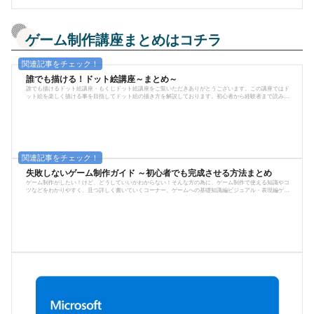
ゲーム制作講座まとめはコチラ
誰でも描ける！ドット絵講座～まとめ～
誰でも描けるドット絵講座・もくじドット絵講座をご覧いただきありがとうございます。この講座ではド
ット絵を楽しく描ける事を目指してドット絵の描き方を解説しております。初心者から経験者まで読みご
たえがあるように、見本絵に解説も添えて提供しておりますので、ご覧いただけたら幸いです。描き方は
順を追って解説しておりますが、伸び伸びと自由に描いていただけることを第一にしておりますので、あ
まりキッチリと"こうしなさい"、"あれしなさい"という説明はしておりません。楽しさを知る事が上達の第
一条...
失敗しないゲーム制作ガイド ～初心者でも完成させる方法まとめ
ゲーム制作がしたい！けど、どうしていいかわからない！そんな方の為に、ゲーム制作で使える知識やコ
ツなどをわかりやすく、且つ詳しく書いていくコーナー。ゲームへの基礎知識編ビジュアル・表現編ゲー
ム制作への意識編誰でも描けるドット絵講座※ここに記事が増えていきます。