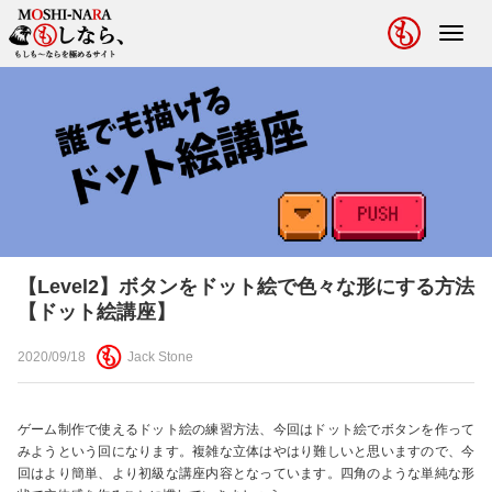
Toggl
navig
【Level2】ボタンをドット絵で色々な形にする方法
【ドット絵講座】
2020/09/18
Jack Stone
ゲーム制作で使えるドット絵の練習方法、今回はドット絵でボタンを作って
みようという回になります。複雑な立体はやはり難しいと思いますので、今
回はより簡単、より初級な講座内容となっています。四角のような単純な形