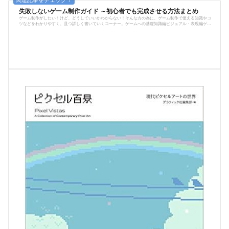
失敗しないゲーム制作ガイド ～初心者でも完成させる方法まとめ
ゲーム制作がしたい！けど、どうしていいかわからない！そんな方の為に、ゲーム制作で使える知識やコ
ツなどをわかりやすく、且つ詳しく書いていくコーナー。ゲームへの基礎知識編ビジュアル・表現編ゲー
ム制作への意識編誰でも描けるドット絵講座※ここに記事が増えていきます。