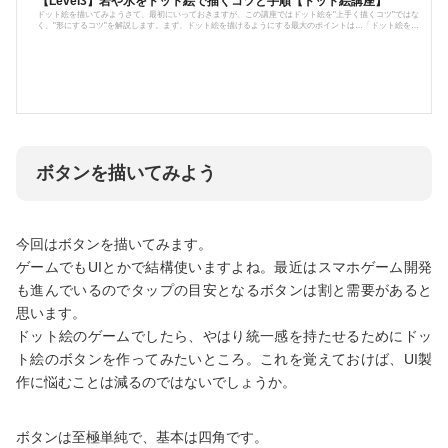
【Level3】岩や氷をドット絵で描くコツと手順【ドット絵講座】
ドット絵を描いてみようさて、最初にいっておきますが、この講座ではドット絵を"上手く描くコツ"ではな
く、"形にするコツ"を解説します。まず、ドット絵を描けるようにする最大のポイントは…「ドット絵を描
くこと」です。"ドット絵を描いてみたい、ならばドット絵を描けばいいのです。"ドット絵は対象をデフォ
ルメで描く技法です。元々、少ない色数で表現する事に特化した表現手法なので、一番大切なのはシルエ
ットになります。…というわけで、シルエットを固めれば如何にドット絵が作りやすいか、描き...
ボタンを描いてみよう
今回はボタンを描いてみます。
ゲームでもUIとかで結構使いますよね。最近はスマホゲーム開発
も進んでいるのでタップの目安となるボタンは割と需要があると
思います。
ドット絵のゲームでしたら、やはり統一感を持たせるためにドッ
ト絵のボタンを作ってみたいところ。これを覚えておけば、UI製
作に悩むことは減るのではないでしょうか。
ボタンは至極単純で、基本は四角です。