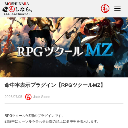
Toggl
navig
命中率表示プラグイン【RPGツクールMZ】
2026/07/05
Jack Stone
RPGツクールMZ用のプラグインです。
戦闘中にカーソルを合わせた敵の頭上に命中率を表示します。