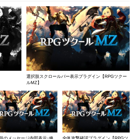
選択肢スクロールバー表示プラグイン【RPGツクー
ルMZ】
肢のメッセージ内部表示･修
全体攻撃確認プラグイン【RPGツ