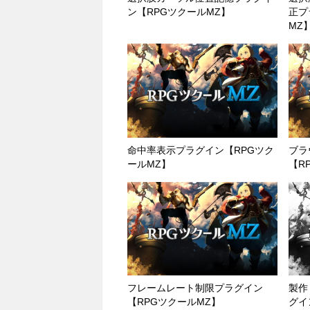
ン【RPGツクールMZ】
正プ
MZ
命中率表示プラグイン【RPGツク
ブラ
ールMZ】
【R
フレームレート制限プラグイン
製作
【RPGツクールMZ】
グイ