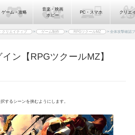
音楽・映画
ゲーム・攻略
PC・スマホ
クリエ
ホビー
・クリエイティブ
>
ゲーム制作
>
RPGツクールMZ
>
全体攻撃確認プ
イン【RPGツクールMZ】
選択するシーンを挟むようにします。