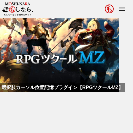
Toggl
navig
選択肢カーソル位置記憶プラグイン【RPGツクールMZ】