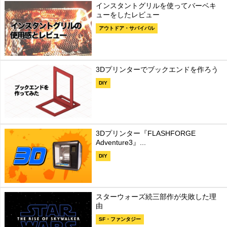
インスタントグリルを使ってバーベキ
ューをしたレビュー
アウトドア・サバイバル
3Dプリンターでブックエンドを作ろう
DIY
3Dプリンター『FLASHFORGE
Adventure3』...
DIY
スターウォーズ続三部作が失敗した理
由
SF・ファンタジー