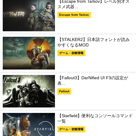
【Escape from Tarkov】レベル別オス
スメ武器...
Escape from Tarkov
【STALKER2】日本語フォントが読み
やすくなるMOD
ゲーム・攻略情報
【Fallout3】DarNified UI F3の設定が
表...
Fallout
【Starfield】便利なコンソールコマンド
一覧
ゲーム・攻略情報