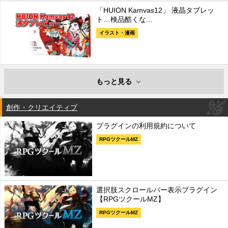
「HUION Kamvas12」 液晶タブレッ
ト…検品酷くな...
イラスト・漫画
もっと見る
創作・クリエイティブ
プラグインの利用規約について
RPGツクールMZ
選択肢スクロールバー表示プラグイン
【RPGツクールMZ】
RPGツクールMZ