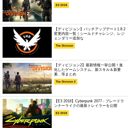
E3 2018
【ディビジョン】パッチアップデート1.8.2
変更内容一覧｜シールドチャレンジ、レジ
ェンダリー追加な
The Division
【ディビジョン2】最新情報一挙公開！進
化したゲームシステム、新スキル＆新要
素…等まとめ
The Division 2
【E3 2018】Cyberpunk 2077 - ブレードラ
ンナーライクの最新トレイラーを公開
E3 2018