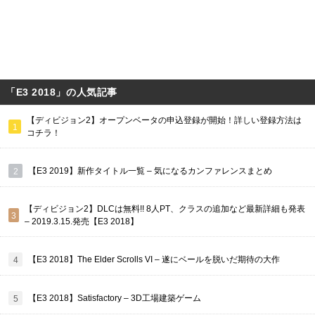
「E3 2018」の人気記事
【ディビジョン2】オープンベータの申込登録が開始！詳しい登録方法は
コチラ！
【E3 2019】新作タイトル一覧 – 気になるカンファレンスまとめ
【ディビジョン2】DLCは無料!! 8人PT、クラスの追加など最新詳細も発表
– 2019.3.15.発売【E3 2018】
【E3 2018】The Elder Scrolls VI – 遂にベールを脱いだ期待の大作
【E3 2018】Satisfactory – 3D工場建築ゲーム