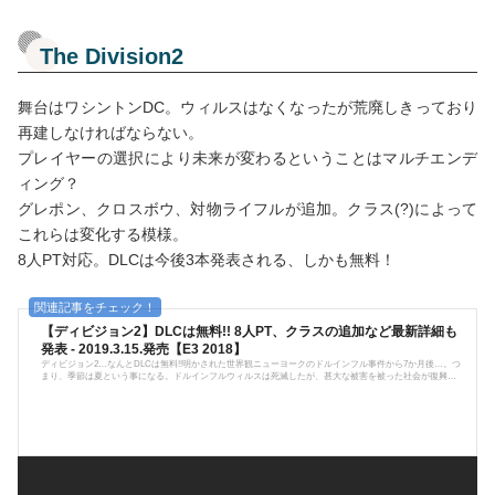
The Division2
舞台はワシントンDC。ウィルスはなくなったが荒廃しきっており
再建しなければならない。
プレイヤーの選択により未来が変わるということはマルチエンデ
ィング？
グレポン、クロスボウ、対物ライフルが追加。クラス(?)によって
これらは変化する模様。
8人PT対応。DLCは今後3本発表される、しかも無料！
【ディビジョン2】DLCは無料!! 8人PT、クラスの追加など最新詳細も
発表 - 2019.3.15.発売【E3 2018】
ディビジョン2…なんとDLCは無料!!明かされた世界観ニューヨークのドルインフル事件から7か月後…。つ
まり、季節は夏という事になる。ドルインフルウィルスは死滅したが、甚大な被害を被った社会が復興す
るには時間がかかる。首都ワシントンDCでも同様に、復興が進められ始めたが、相変わらず暴徒が蔓延っ
ている。そんな世紀末の世界と化した首都の治安を回復させるために、エージェントが戦いに赴く。今作
はマルチエンディングE3の発表の中で、プレイヤーの選択が市民の命運を決めるとありました。よって、
今作ではマルチエンディング性...