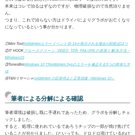
本来はコレで治るはずなのですが、物理破損なので当然治りませ
ん。
つまり、これで治らない方はドライバによりグラボがお亡くなり
になっているという事が分かります。
①Mini Tool
Nvlddmkmエラー イベント ID 14が表示される場合の対処法12つ
②IT HOOK
ブルースクリーン: VIDEO_TDR_FAILUREの原因と解決方法 –
Windows10
③TunesBro
Windows 10でNvlddmkm.Sysのエラーを修正する5つの簡単な方
法
④T&Nリサーシャ
nvlddmkm の応答停止と正常回復（Windows 10）
筆者による分解による確認
筆者環境は破損し既に手遅れであったため、グラボを分解しチェ
ックしました。
すると、処理に使われているであろうチップの一部が焼け焦げて
いることが分かりました。(といっても、ドロドロ溶けているわけ