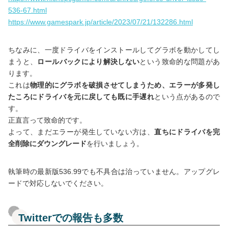
536-67.html
https://www.gamespark.jp/article/2023/07/21/132286.html
ちなみに、一度ドライバをインストールしてグラボを動かしてし
まうと、
ロールバックにより解決しない
という致命的な問題があ
ります。
これは
物理的にグラボを破損させてしまうため、エラーが多発し
たころにドライバを元に戻しても既に手遅れ
という点があるので
す。
正直言って致命的です。
よって、まだエラーが発生していない方は、
直ちにドライバを完
全削除にダウングレード
を行いましょう。
執筆時の最新版536.99でも不具合は治っていません。アップグレ
ードで対応しないでください。
Twitterでの報告も多数