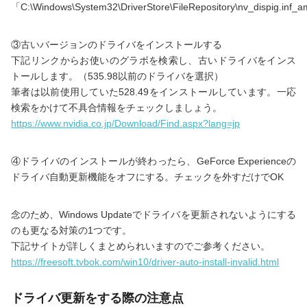
「C:\Windows\System32\DriverStore\FileRepository\nv_dispig.in
③古いバージョンのドライバをインストールする
下記リンクからお使いのグラボを検索し、古いドライバをインス
トールします。（535.98以前のドライバを選択）
筆者は以前使用していた528.49をインストールしています。一応
検索をかけて不具合情報をチェックしましょう。
https://www.nvidia.co.jp/Download/Find.aspx?lang=jp
④ドライバのインストールが終わったら、GeForce Experienceの
ドライバ自動更新機能をオフにする。チェックを外すだけでOK
念のため、Windows Updateでドライバを更新されないようにする
のも更なる対策の1つです。
下記サイトが詳しくまとめられいますのでご参考ください。
https://freesoft.tvbok.com/win10/driver-auto-install-invalid.html
ドライバ更新をする際の注意点