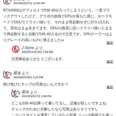
2023年9月27日 12:48 PM
RTX4060はデフォルトで536.40が入ってしまうという。一度ブラ
ックアウトしたけど、グラボの放熱でCPUが落ちた感じ。セーフモ
ードでDDUでドライバ抜いて、そのまま再起動せずに573.13入れ
て、現在はまぁ生きてます。DDUの推奨に従いドライバ抜いたまま
で再起動すると自動で536.40入るので注意です。CPUクーラーはよ
りグレードの高いものに替えましたw
返信
J.Stone
より:
2023年10月13日 7:28 PM
注意喚起ありがとうございます。
返信
匿名
より:
2023年8月29日 1:23 PM
焼け焦げたチップの写真ないんですか？
返信
匿名
より:
2023年9月17日 1:38 PM
どこも536.40以降って書いてるし、証拠が欲しいですよね
チェックのために分解したなら写真はありそうですし
こういうサイトを運営しているなら尚更（いっそ動画でも撮っ