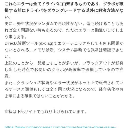
これらエラーは全てドライバに由来するものであり、グラボが破
損する前にドライバをダウングレードする以外に解決方法がな
い
。
更に、発生状況がランダムで再現性がない。落ち続けることもあ
れば全く問題ない時もあるので、ただのエラーと勘違いしてしま
う事もある。
DirectX診断ツール(dxdiag)でエラーチェックをしても何も問題が
ないとされる。メモリ診断、システム診断でも異常は確認できな
い。
上記のことから、見過ごすことが多いが、ブラックアウトが頻発
し出した時点でお使いのグラボが高確率で破損しているので注
意。
また、クラッシュの状況やエラー状況がネット上で報告されてい
るケースと類似もしくは全く同じ状況になるので、経年劣化やお
ま環による破損ではないことがわかる。
症状は下記サイトでも取り上げられています。
https://www.nichepcgamer.com/archives/geforce-driver-issue-