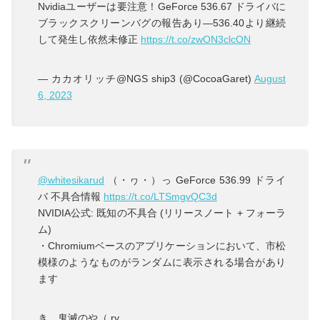
Nvidiaユーザーは要注意！GeForce 536.67 ドライバに
ブラックスクリーンバグの報告あり―536.40より継続
して発生し依然未修正
https://t.co/zwON3clcON
— カカオリッチ@NGS ship3 (@CocoaGaret)
August
6, 2023
@whitesikarud
（・ヮ・）っ GeForce 536.99 ドライ
バ 不具合情報
https://t.co/LTSmgvQC3d
NVIDIA公式: 既知の不具合 (リリースノート + フォーラ
ム)
・Chromiumベースのアプリケーションにおいて、市松
模様のようなものがランダムに表示される場合があり
ます
き、鬼滅のや（ ry