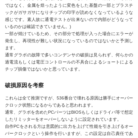
ではなく、金属を焙ったように変色をした基盤の一部とプラスチ
ックがガサガサになりチップの印字が読めなくなっているような
感じです。素人故に通電テストが出来ないので内部がどうなって
いるのかは確認できていません。)
一部が焼けているため、その部分で処理が入った場合にエラーが
発生し、再現性が難しい状況になっているのではないかと予測し
ます。
通常グラボの故障で多いコンデンサの破損は見られず、何らかの
過電流もしくは電圧コントロールの不具合によるショートによる
チップ損傷ではないかと思っています。
破損原因を考察
これらは全て推測ですが、536番台で壊れる原因は勝手にオーバー
クロック状態になるからであると思われます。
通常、グラボを含めたPCパーツはBIOSもしくはドライバ等で想定
したリミッターをオーバーしないように設定されています。
自作PCをされる方は意図的に出力を上げて性能を引き上げるオー
バークロックという操作を行いますが、この設定は自己責任であ