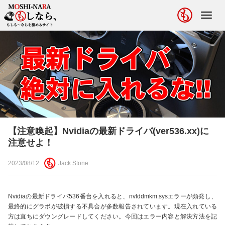
Toggl
navig
【注意喚起】Nvidiaの最新ドライバ(ver536.xx)に
注意せよ！
2023/08/12
Jack Stone
Nvidiaの最新ドライバ536番台を入れると、nvlddmkm.sysエラーが頻発し、
最終的にグラボが破損する不具合が多数報告されています。現在入れている
方は直ちにダウングレードしてください。今回はエラー内容と解決方法を記