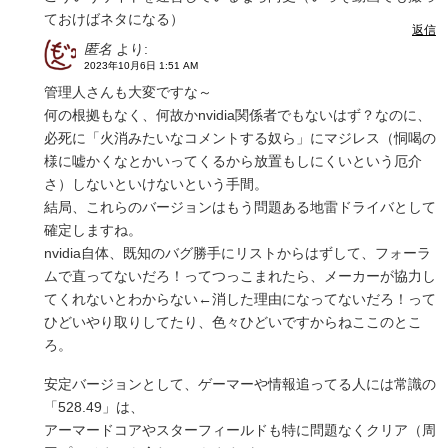
ておけばネタになる）
返信
匿名
より:
2023年10月6日 1:51 AM
管理人さんも大変ですな～
何の根拠もなく、何故かnvidia関係者でもないはず？なのに、
必死に「火消みたいなコメントする奴ら」にマジレス（恫喝の
様に嘘かくなとかいってくるから放置もしにくいという厄介
さ）しないといけないという手間。
結局、これらのバージョンはもう問題ある地雷ドライバとして
確定しますね。
nvidia自体、既知のバグ勝手にリストからはずして、フォーラ
ムで直ってないだろ！ってつっこまれたら、メーカーが協力し
てくれないとわからない←消した理由になってないだろ！って
ひどいやり取りしてたり、色々ひどいですからねここのとこ
ろ。
安定バージョンとして、ゲーマーや情報追ってる人には常識の
「528.49」は、
アーマードコアやスターフィールドも特に問題なくクリア（周