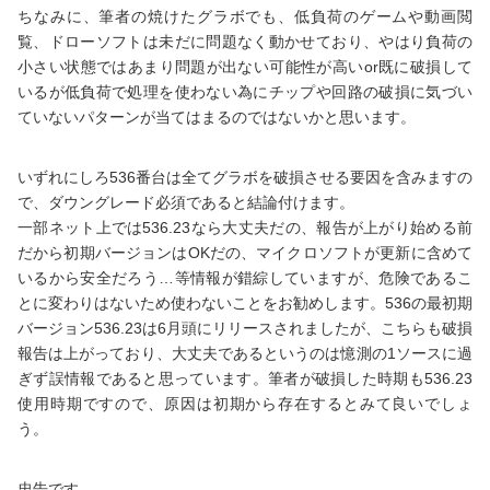
ちなみに、筆者の焼けたグラボでも、低負荷のゲームや動画閲
覧、ドローソフトは未だに問題なく動かせており、やはり負荷の
小さい状態ではあまり問題が出ない可能性が高いor既に破損して
いるが低負荷で処理を使わない為にチップや回路の破損に気づい
ていないパターンが当てはまるのではないかと思います。
いずれにしろ536番台は全てグラボを破損させる要因を含みますの
で、ダウングレード必須であると結論付けます。
一部ネット上では536.23なら大丈夫だの、報告が上がり始める前
だから初期バージョンはOKだの、マイクロソフトが更新に含めて
いるから安全だろう…等情報が錯綜していますが、危険であるこ
とに変わりはないため使わないことをお勧めします。536の最初期
バージョン536.23は6月頭にリリースされましたが、こちらも破損
報告は上がっており、大丈夫であるというのは憶測の1ソースに過
ぎず誤情報であると思っています。筆者が破損した時期も536.23
使用時期ですので、原因は初期から存在するとみて良いでしょ
う。
忠告です。