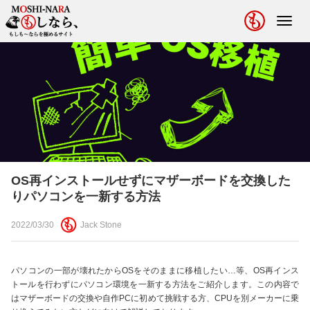
Toggl
navig
OS再インストールせずにマザーボードを交換した
りパソコンを一新する方法
2022/03/30
Jack Stone
パソコンの一部が壊れたからOSをそのままに移植したい…等、OS再インス
トールを行わずにパソコン環境を一新する方法をご紹介します。この内容で
はマザーボードの交換や自作PCに初めて挑戦する方、CPUを別メーカーに乗