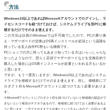
方法
Windows10以上であればMicrosoftアカウントでログインし、ラ
イセンスコードを紐づけておけば、システムドライブを別PCに移
植するだけでそのまま使えます。
この方法は以前のWindowsでは不可能でしたので、PCの乗り換
え・マザーボードの交換はOS再インストールが必須という認識を
持っている玄人自作PC勢もいる模様です。
PCショップの方に伺ってもあまり知っている方はいらっしゃらな
かったようなので、恐らく店頭でマザーボードなどを交換目的で
購入した場合にはOS再インストールが必要といわれる方もいるか
と思います。
ですが、もう一度言いますが、Windows10以上であればシステム
ドライブを移植するだけでそのまま使えます。但し、移植前にプ
ロダクトIDをMicrosoftアカウントに紐づけておく必要がありま
す。
※MicorsoftアカウントにプロダクトIDを紐づけていないと移植後の認証がで
きないという報告がチラホラあるので、移植前に紐づけておく必要があるよ
うに思います。一方でそのままでも出来たという方もいるのでこの辺は一度