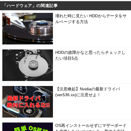
「ハードウェア」の関連記事
壊れた時に見たい HDDからデータをサ
ルベージする方法
HDDの故障かなと思ったらチェックし
たい項目5点
【注意喚起】Nvidiaの最新ドライバ
(ver536.xx)に注意せよ！
OS再インストールせずにマザーボード