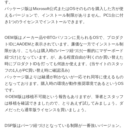
す。
パッケージ版はMicrosoft公式またはOSそのものを購入した方が使
えるバージョンで、インストール制限がありません。PC1台に付
き1つのライセンスでインストールできます。
OEM版はメーカー品やBTOパソコンに見られるOSで、プロダク
トIDにAAOEMと表示されています。廉価な一方でインストール制
限があり、こちらは購入時のパーツ紐づけ(一般的にマザーボード
紐づけ)となっています。が、ある程度自由が利くのか買い替えた
時にプロダクトIDを打っても何故か使えます。(当サイトのスタッ
フの1人がPC買い替え時に確認済み)
パッケージ版よりは融通が利かないが一応それ同等に使えるもの
となっております。購入時の環境が動作推奨環境であるというOS
です。
※OEM版は移植不可能という報告もありますが、筆者とスタッフ
は移植を確認できましたので、とりあえず試してみましょう。ダ
メだったら通常版ライセンスを買いましょう。
DSP版はパーツ紐づけとなっている制限が一番強いバージョン。