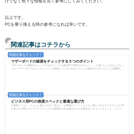
けでなく色々な情報を見て参考にしてみてください。
以上です。
PCを乗り換える時の参考になれば幸いです。
関連記事はコチラから
マザーボードの破損をチェックする５つのポイント
マザーボードの破損をチェックするポイントとは最近PCの調子がおかしい……と感じたことはないでしょ
うか？マザーボードはパソコンパーツを接続しているいわばパソコンの肉体そのものともいえる重要なパ
ーツです。このマザーボードが壊れると、PCが不調を起こしたり最悪起動しなくなってしまいます。そこ
で今回はマザーボードの破損をチェックするポイントをご紹介していきます。マザーボードの破損が考え
られる現象まず、マザーボードの破損が考えられる現象の一例を挙げていきます。尚、必ずしも破損して
いるという事ではないですが、...
ビジネス用PCの推奨スペックと最適な選び方
仕事用パソコン、ちゃんと選んでます？皆さん、仕事用のパソコンちゃんと選んでますか？オフィスにPC
を導入する際やテレワークでパソコンを新調する方は適当なものを選ばないようにしましょう。パソコン
を購入する際は今現在どれぐらいのものが最適なのかを調べて買わなけれないけませんが……まあ、知識
のない人が買ってしまうと格安で済ませてしまいますよね。そうすると社員から「パソコン遅すぎ！」と
か言われたり、テレワーク用で買ったのにまともに使えなかったりしなくもありません。今回は、仕事用P
Cの選び方も含めて推奨スペッ...