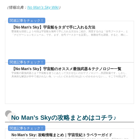
（情報出典：
No Man’s Sky Wiki
）
【No Man’s Sky】宇宙船をタダで手に入れる方法
墜落船を回収しよう今回は宇宙船を無料で手に入れる方法をご紹介。用意するのは「信号ブースター」と
「ナビゲーションモジュール」です。まず、信号ブースターを設置し、救難信号を調査。すると、稀に◎
のようなアイコンで、救難信号が受信されます。この◎のポイントに向かうと、大体の確率で壊れた船が
墜落しています。墜落した宇宙船は回収するとそのまま自分の機体にすることができるのです。（宇宙船
の最大所持数は6機までで、それ以上はどれか機体を処分しなければいけません。）但し、ここからが問題
で…墜落した宇宙船は初期状態...
【No Man's Sky】宇宙船のオススメ最強武器＆テクノロジー一覧
宇宙船の最強武器とは？宇宙船を使うにあたって欠かせないのがテクノロジー…所謂装備です。しかし、
具体的な解説が作中で成されない為、いったいどれを付ければいいのかわからない…。そこで今回は宇宙
船のテクノロジーを解説しながら、合わせて宇宙船武器の最強は何かをオススメしていきます。※情報は
全てNEXT UPDATE以後のものになります。宇宙船武器NEXTアップデート以後、宇宙船武器は弾がいらな
くなりました。代わりに、一定時間連射するとオーバーヒートするように仕様変更。よって、オーバーヒ
ート後はしばらくクールダウンが入...
No Man’s Skyの攻略まとめはコチラ♪
No Man's Sky: 攻略情報まとめ｜宇宙世紀トラベラーガイド