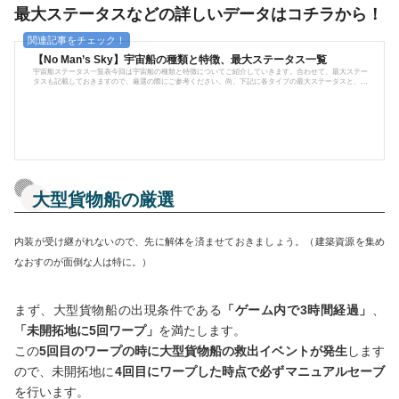
最大ステータスなどの詳しいデータはコチラから！
【No Man’s Sky】宇宙船の種類と特徴、最大ステータス一覧
宇宙船ステータス一覧表今回は宇宙船の種類と特徴についてご紹介していきます。合わせて、最大ステー
タスも記載しておきますので、厳選の際にご参考ください。尚、下記に各タイプの最大ステータスと、出
現しやすい種族を記載しておきます。シャトルタイプ 限界性能 最大スロット 28 テクノロジー 8 弾丸効力 2
0% シールド 20% ハイパードライブ 20% 価格 約2000万 シャトルタイプはオールラウンダーですが、器用
貧乏であり突出した能力がないので、中盤あたりから...
大型貨物船の厳選
内装が受け継がれないので、先に解体を済ませておきましょう。（建築資源を集め
なおすのが面倒な人は特に。）
まず、大型貨物船の出現条件である
「ゲーム内で3時間経過」
、
「未開拓地に5回ワープ」
を満たします。
この
5回目のワープの時に大型貨物船の救出イベントが発生
します
ので、未開拓地に
4回目にワープした時点で必ずマニュアルセーブ
を行います。