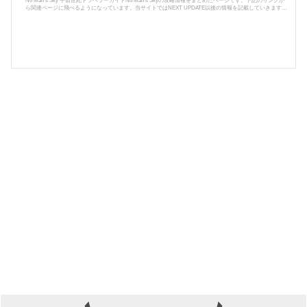
No Man's Sky 宇宙世紀トラベラーガイドNo Man’s Skyの攻略情報をまとめたページです。下記のリンクか
ら関連ページに飛べるようになっています。当サイトではNEXT UPDATE以後の情報を記載していきます。
※尚、筆者環境はPC版です。つきまして、一部翻訳の誤差、UIなどの配置の誤差などがありますが、予め
ご了承ください。No Man's Skyは、PC/PS4/XBOXで展開されているSFアドベンチャー・サバイバルゲー
ム。宇宙を舞台に、墜落して記憶をなくしてしまった冒険者が、惑星探索や宇宙探査をしながら、自身と
世界の謎を解き明かし...