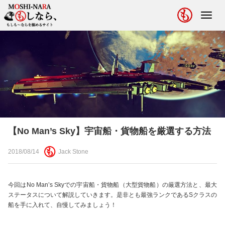
Toggl
navig
【No Man’s Sky】宇宙船・貨物船を厳選する方法
2018/08/14
Jack Stone
今回はNo Man’s Skyでの宇宙船・貨物船（大型貨物船）の厳選方法と、最大
ステータスについて解説していきます。是非とも最強ランクであるSクラスの
船を手に入れて、自慢してみましょう！