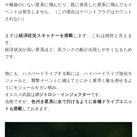
※種族のいない星系に飛んだり、既に発見した星系に飛んでもイ
ベントは発生しません。（この場合はイベントフラグはカウント
されない）
まずは
経済状況スキャナーを搭載
します。これは絶対と言えま
す。
経済状況が高い星系ほど、高ランクの船が出現しやすくなるため
です。
他にも、ハイパードライブする船には、ハイパードライブ強化モ
ジュールと、襲撃イベントに備えてとにかく素早く敵を倒せるよ
うにモジュールをガン積み。
オススメ武器は
ポジトロン・インジェクター
です。
当然ですが、
色付き星系に全て行けるように各種ドライブユニッ
トも搭載
しておきます。