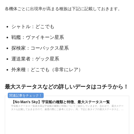
各機体ごとに出現率が高まる種族は下記に記載しておきます。
シャトル：どこでも
戦艦：ヴァイキーン星系
探検家：コーバックス星系
運送業者：ゲック星系
外来種：どこでも（非常にレア）
最大ステータスなどの詳しいデータはコチラから！
【No Man’s Sky】宇宙船の種類と特徴、最大ステータス一覧
宇宙船ステータス一覧表今回は宇宙船の種類と特徴についてご紹介していきます。合わせて、最大ステー
タスも記載しておきますので、厳選の際にご参考ください。尚、下記に各タイプの最大ステータスと、出
現しやすい種族を記載しておきます。シャトルタイプ 限界性能 最大スロット 28 テクノロジー 8 弾丸効力 2
0% シールド 20% ハイパードライブ 20% 価格 約2000万 シャトルタイプはオールラウンダーですが、器用
貧乏であり突出した能力がないので、中盤あたりから...