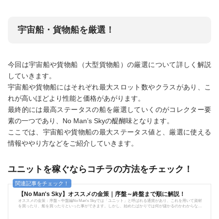
宇宙船・貨物船を厳選！
今回は宇宙船や貨物船（大型貨物船）の厳選について詳しく解説
していきます。
宇宙船や貨物船にはそれぞれ最大スロット数やクラスがあり、こ
れが高いほどより性能と価格があがります。
最終的には最高ステータスの船を厳選していくのがコレクター要
素の一つであり、No Man’s Skyの醍醐味となります。
ここでは、宇宙船や貨物船の最大ステータス値と、厳選に使える
情報ややり方などをご紹介していきます。
ユニットを稼ぐならコチラの方法をチェック！
【No Man's Sky】オススメの金策｜序盤～終盤まで順に解説！
オススメの金策：序盤～中盤編No Man's Skyでは「ユニット」と呼ばれる通貨があり、これを用いて資材
を買ったり、船を買ったりといった事ができます。しかし、始めたばかりでは何が儲かるのかわからな
い…、宇宙船が高くて買えないといった事に遭遇します。というわけで、序盤、中盤、終盤と3段階に分け
てオススメのユニット稼ぎをご説明していきます。※情報はNEXTアップデート後の情報となります。序盤