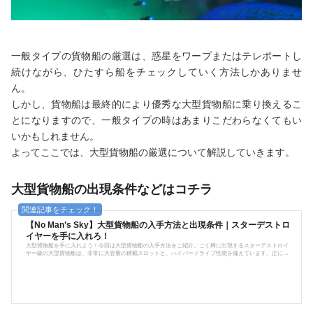
一般タイプの貨物船の厳選は、惑星をワープまたはテレポートし
続けながら、ひたすら船をチェックしていく方法しかありませ
ん。
しかし、貨物船は最終的により優秀な大型貨物船に乗り換えるこ
とになりますので、一般タイプの時はあまりこだわらなくてもい
いかもしれません。
よってここでは、大型貨物船の厳選について解説していきます。
大型貨物船の出現条件などはコチラ
【No Man’s Sky】大型貨物船の入手方法と出現条件｜スターデストロ
イヤーを手に入れろ！
大型貨物船を手に入れよう！今回は大型貨物船の入手方法をご紹介。ごく稀に出現するスターデストロイ
ヤー級の大型貨物船は、非常に大容量の積載スロットと、ハイパードライブ性能を備えています。正に船
団の旗艦という堂々たる外観は、やはり宇宙を駆ける上で…また探索においても非常に欲しいところで
す。そこで今回は、そんな大型貨物船の入手方法をご紹介していきます。スターデストロイヤー級出現条
件大型貨物船の出現条件は、 ゲーム起動からのプレイ時間が3時間を経過 その後ワープを5回行うというの
が大よその条件であることがわ...