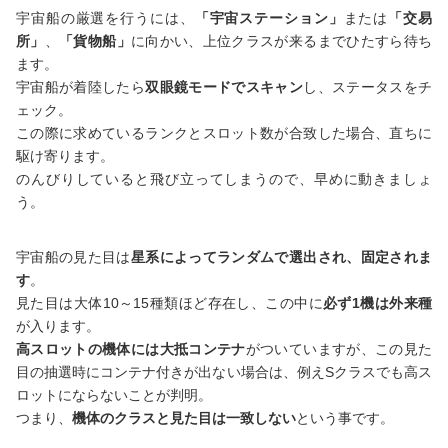
宇宙船の厳選を行うには、
「宇宙ステーション」
または
「交易
所」
、
「貨物船」
に向かい、上位クラスが来るまでひたすら待ち
ます。
宇宙船が着陸したら
双眼鏡モードでスキャン
し、ステータスをチ
ェック。
この際に求めているランクとスロット数が合致した場合、直ちに
駆け寄ります。
のんびりしていると飛び立ってしまうので、早めに動きましょ
う。
宇宙船の見た目は
星系によってランダムで選出され、固定されま
す
。
見た目は大体10～15種類ほど存在し、この中に
必ず1機は外来種
が入ります。
高スロットの機体には大抵コンテナ
がついていますが、この見た
目の抽選時にコンテナ付きが出ない場合は、例えSクラスでも高ス
ロットにならないことが判明。
つまり、
機体のクラスと見た目は一致しない
という事です。