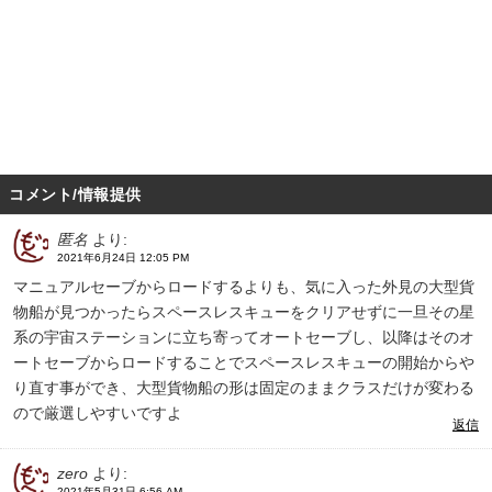
コメント/情報提供
匿名
より:
2021年6月24日 12:05 PM
マニュアルセーブからロードするよりも、気に入った外見の大型貨
物船が見つかったらスペースレスキューをクリアせずに一旦その星
系の宇宙ステーションに立ち寄ってオートセーブし、以降はそのオ
ートセーブからロードすることでスペースレスキューの開始からや
り直す事ができ、大型貨物船の形は固定のままクラスだけが変わる
ので厳選しやすいですよ
返信
zero
より:
2021年5月31日 6:56 AM