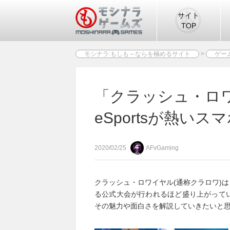
サイト
TOP
モシナラ:もしも～ならを極めるサイト
>
ゲー
「クラッシュ・ロ
eSportsが熱い
2020/02/25
AFvGaming
クラッシュ・ロワイヤル(通称クラロワ)
る公式大会が行われるほど盛り上がって
その魅力や面白さを解説していきたいと