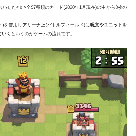
せた<ｂ>全97種類のカード(2020年1月現在)の中から8枚の
)
を使用しアリーナ上(バトルフィールド)に
呪文やユニットを
ていく
というのがゲームの流れです。