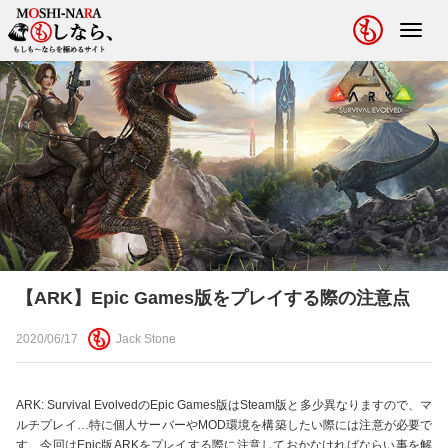
Toggl
navig
【ARK】Epic Games版をプレイする際の注意点
2020/06/17
Jack Stone
ARK: Survival EvolvedのEpic Games版はSteam版と多少異なりますので、マ
ルチプレイ…特に個人サーバーやMOD環境を構築したい際には注意が必要で
す。今回はEpic版ARKをプレイする際に注意しておかなければならい事を解