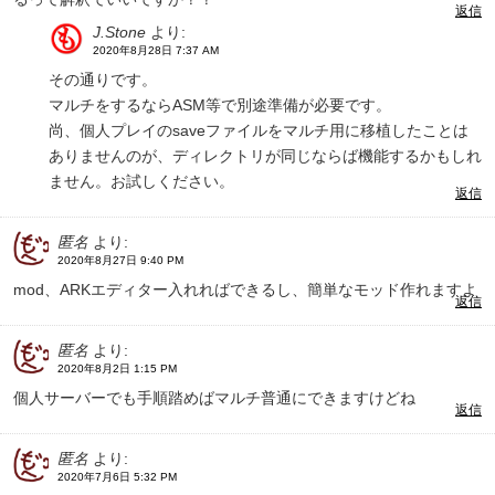
返信
J.Stone
より:
2020年8月28日 7:37 AM
その通りです。
マルチをするならASM等で別途準備が必要です。
尚、個人プレイのsaveファイルをマルチ用に移植したことは
ありませんのが、ディレクトリが同じならば機能するかもしれ
ません。お試しください。
返信
匿名
より:
2020年8月27日 9:40 PM
mod、ARKエディター入れればできるし、簡単なモッド作れますよ
返信
匿名
より:
2020年8月2日 1:15 PM
個人サーバーでも手順踏めばマルチ普通にできますけどね
返信
匿名
より:
2020年7月6日 5:32 PM