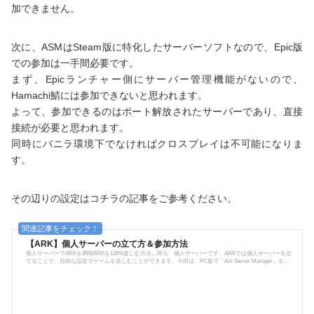
加できません。
次に、ASMはSteam版に特化したサーバーソフトなので、Epic版
での参加は一手間必要です。
まず、Epicランチャー側にサーバー管理機能がないので、
Hamachi鯖には参加できないと思われます。
よって、参加できるのはポート解放されたサーバーであり、直接
接続が必要と思われます。
同時にバニラ環境下でなければクロスプレイは不可能になりま
す。
その辺りの設定はコチラの記事をご参考ください。
【ARK】個人サーバーの立て方＆参加方法
個人サーバーでARKを満喫ARKを120%楽しむ方法…即ち、個人サーバーです。ARKでは個人サーバーを立
てることで、自由な設定でゲームを楽しむことができます。今回は、PC版で「Ark Server Manager」を使
ったサーバーの立て方をご紹介します。個人サーバーの立て方ARKでサーバーを立てる際に必要なモノや
手順を解説。PC版で個人サーバーは無料で建てられます。（但し、レンタルサーバーを使用する場合を除
く）必要なもの それなりのパソコン インターネット（できれば有線回線） ARK本体 Steamランチャー Ark
Server Manager(ASM) Hamachi手...