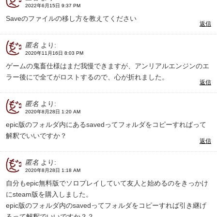
2022年6月15日 9:37 PM
Saveのファイルの移し方を教えてください
返信
匿名
より:
2020年11月16日 8:03 PM
ゲームの鬼畜仕様はまだ我慢できますが、アンリアルエンジンのエ
ラー後にで全てがロストするので、心が折れました。
返信
匿名
より:
2020年8月28日 1:20 AM
epic版のフォルダ内にあるsavedってフォルダをコピーすればって
解釈でいいですか？
返信
匿名
より:
2020年8月28日 1:18 AM
自分もepic無料版でソロプレイしていて友人と始めるのをきっかけ
にsteam版を購入しました。
epic版のフォルダ内のsavedってフォルダをコピーすれば引き継げ
るって解釈でいいですか？？