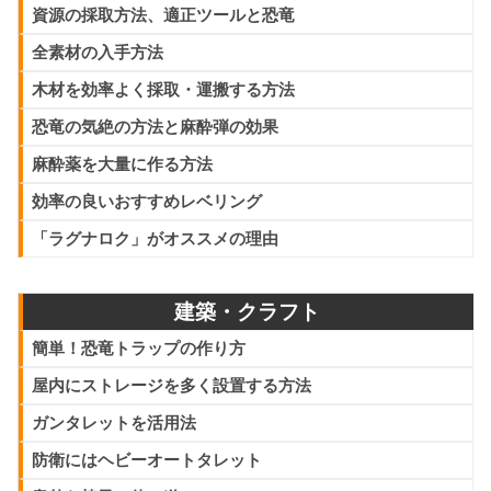
資源の採取方法、適正ツールと恐竜
投稿: 2022年2月3日
全素材の入手方法
ARKはマップごとにスポーンする恐竜がバラバラです。今回
は恐竜スポーンを変更して別マップの恐竜を沸かせてしまえ
木材を効率よく採取・運搬する方法
る、そんな設定方法をご紹介していきます。
恐竜の気絶の方法と麻酔弾の効果
6 comments
麻酔薬を大量に作る方法
効率の良いおすすめレベリング
【ARK】MODなしでレシピを
「ラグナロク」がオススメの理由
変更する方法 ※ASM対応
投稿: 2022年2月4日
建築・クラフト
ARKのクラフトレシピをMODなしで変更したい場合、ASM
簡単！恐竜トラップの作り方
を使ってサーバー設定を行えば可能になっています。今回は
レシピを書き換えてみましょう。
屋内にストレージを多く設置する方法
コメントなし
ガンタレットを活用法
防衛にはヘビーオートタレット