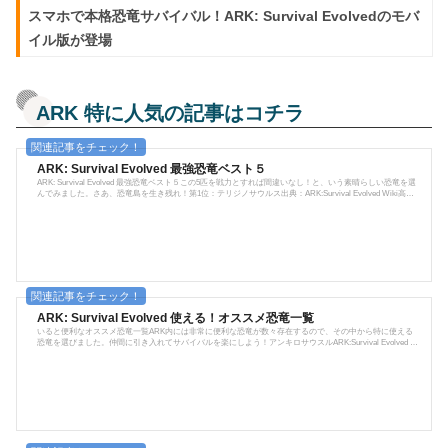
ARKの攻略・情報記事をまとめております！
スマホで本格恐竜サバイバル！ARK: Survival Evolvedのモバ
初心者向けサバイバルガイドから、ちょっとしたコツ・テク
イル版が登場
ニックまで幅広くご紹介！
リンクから辿れるようになっておりますので、プレイにご活
用ください。
ARK 特に人気の記事はコチラ
コメントなし
ARK: Survival Evolved 最強恐竜ベスト５
ARK: Survival Evolved 最強恐竜ベスト５この5匹を戦力とすれば間違いなし！と、いう素晴らしい恐竜を選
んでみました。さあ、恐竜島を生き残れ！第1位：テリジノサウルス出典：ARK:Survival Evolved Wiki高い
【ARK】腐敗ゲージを復活さ
攻撃力と攻撃範囲、それでいて移動速度や操作性も高い。攻防のバランスに優れる。特に、攻撃範囲は壁3
枚分まで到達するほど広く、そのパワーを以てして敵を薙ぎ払う。HP、スタミナ、攻撃力、移動、気絶耐
せる裏技小技
性…全てが高い！更には木材、ワラ、繊維、ベリー類、肉類を採取可能であり、レベルアップにより採取
量にボーナスを振り分け...
投稿: 2020年1月8日
ARK: Survival Evolvedで腐敗ゲージを復活させる小技を伝
ARK: Survival Evolved 使える！オススメ恐竜一覧
授。腐りそうなアイテムはとある方法で消費期限が回復しま
いると便利なオススメ恐竜一覧ARK内には非常に便利な恐竜が数々存在するので、その中から特に使える
恐竜を選びました。仲間に引き入れてサバイバルを楽にしよう！アンキロサウスルARK:Survival Evolved W
す。小技を駆使してアイテムのロスを減らしてみましょう。
iki通称：アンキロ鉄鉱石と石材、火打石を採取できる能力があり、鉄鉱石の重量軽減という特徴を持って
います。ただでさえ重い鉄を運ぶのに非常に優秀ですので、序盤から捕まえてしまっても良いと思いま
す。また、HPが高いので打たれ強いです。難点は移動速度が遅いことぐらいでしょう。主食はベリー類。
2 comments
中立ですが、攻撃すると襲い...