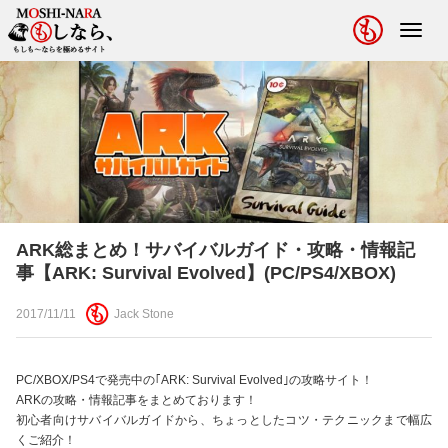
Toggl
navig
ARK総まとめ！サバイバルガイド・攻略・情報記
事【ARK: Survival Evolved】(PC/PS4/XBOX)
2017/11/11
Jack Stone
PC/XBOX/PS4で発売中の｢ARK: Survival Evolved｣の攻略サイト！
ARKの攻略・情報記事をまとめております！
初心者向けサバイバルガイドから、ちょっとしたコツ・テクニックまで幅広
くご紹介！