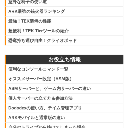
【ARK】個人サーバーの立て
意外な椅子の使い道
方＆参加方法
ARK最強の銃火器ランキング
投稿: 2020年1月2日
最強！TEK装備の性能
ARK: Survival Evolvedのローカルプレイは設定項目に限りが
超便利！TEK Tierツールの紹介
あり、痒いところに手が届きません。しかし個人サーバーを
作ることで、自由な恐竜島ライフが待っています。今回は、
恐竜持ち運び自由！クライオポッド
PC版のASMを使った個人サーバーの立て方と参加方法を解
説していきます。
お役立ち情報
141 comments
便利なコンソールコマンド一覧
オススメサーバー設定（ASM版）
【ARK: Survival Evolved】
ASMサーバーと、ゲーム内サーバーの違い
自分のトライブから抜けてし
まった場合の対処法
個人サーバーの立て方＆参加方法
Dododexの使い方、テイム管理アプリ
投稿: 2019年11月18日
もしも自分や身内のトライブから誤って離脱してしまった場
ARKモバイルと通常版の違い
合、管理者コマンドで復帰する方法をご紹介。尚、ローカル
自分のトライブから抜けてしまった場合