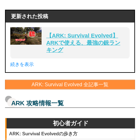
更新された投稿
【ARK: Survival Evolved】
ARKで使える、最強の銃ラン
キング
投稿: 2018年1月6日
続きを表示
今回はARKで使える、強い、銃をランキング形式でご紹介。
ハンティング、自衛などで役立つ銃は一体どれなのか？各種
ARK: Survival Evolved 全記事一覧
銃を解説していきます。
26 comments
ARK 攻略情報一覧
【ARK】スポーンを変更して
初心者ガイド
別マップの恐竜を追加する方
法 ※ASM対応
ARK: Survival Evolvedの歩き方