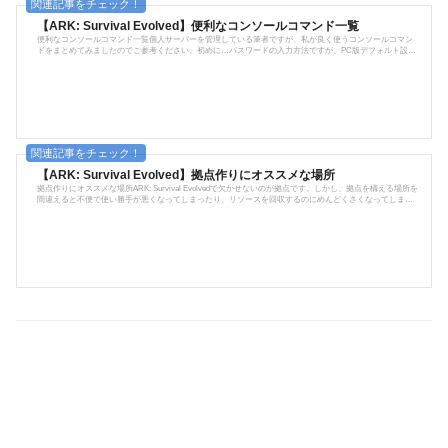
【ARK: Survival Evolved】
【ARK: Survival Evolved】便利なコンソールコマンド一覧
意外な椅子の使い道
便利なコンソールコマンド一覧個人サーバーを管理している筆者ですが、私が良く使うコンソールコマン
ドをまとめてみましたのでご参考ください。初めに…パスワードの入力方法ですが、PC版デフォルト設定
ですと「TAB」キーになっています。また、一人プレイでのコンソール入力では「admincheat」などの頭の
投稿: 2017年11月22日
入力が省かれます。大文字小文字の区別はあまり関係ありませんので、小文字で打ち込んでも構いませ
ん。覚えておきましょう。※PS4、XBOX版でも同様にコンソールが使えるそうです！コマンドも同じもの
でOK!コンソールの許可ARKの一人...
ARKでイマイチ使いどころがわからない椅子…。
ただの家具かと思いきや『意外な使い道』があるのです。
今回は、ARKの家具である椅子の意外な使い方をご紹介！
【ARK: Survival Evolved】拠点作りにオススメな場所
1件のコメント
拠点作りにオススメな場所ARK: Survival Evolvedで欠かせないのが拠点です。しかし、拠点を構える場所を
間違えると不便で使い勝手が悪くなってしまったり、リソースを回収するのにめんどくさくなってしまい
ます。そこで、拠点を構えるのに最適な場所の条件をご紹介。ARKの各マップ毎のオススメ拠点はコチラ
拠点候補に最適な３つの条件1. 水源(池、川など)が近くにある2. 平地がある3. 鉄鉱石や水晶、黒曜石などの
鉱物が近くにある水源はもはや必須です。水パイプを配置するには水源から引っ張らねばならない為、近
ければ近いほど楽であ...