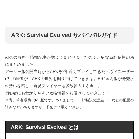
ARK: Survival Evolved サバイバルガイド
ARKの攻略・情報記事が増えてまいりましたので、更なる利便性の為
にまとめました。
アーリー版公開当時からARKを2年近くプレイしてきたヘヴィユーザー
(？)の筆者が、ARKの世界を掘り下げていきます。PS4国内版が発売さ
れ勢いを増し、新規プレイヤーも多数参入する今…。
初心者にもわかりやすい攻略情報をお届けしていきます！
※尚、筆者環境はPC版です。つきまして、一部翻訳の誤差、UIなどの配置の
誤差などがありますが、予めご了承ください。
ARK: Survival Evolved とは