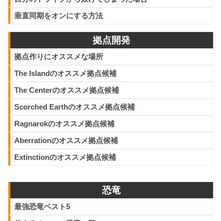
環境でしか使えません。
垂直同期をオンにする方法
14 comments
拠点開発
【ARK】Epic Games版をプ
拠点作りにオススメな場所
レイする際の注意点
The Islandのオススメ拠点候補
投稿: 2020年6月17日
The Centerのオススメ拠点候補
ARK: Survival EvolvedのEpic Games版はSteam版と多少異
Scorched Earthのオススメ拠点候補
なりますので、マルチプレイ…特に個人サーバーやMOD環
Ragnarokのオススメ拠点候補
境を構築したい際には注意が必要です。今回はEpic版ARKを
プレイする際に注意しておかなければならい事を解説しま
Aberrationのオススメ拠点候補
す。
Extinctionのオススメ拠点候補
12 comments
恐竜
【ARK】ARKモバイルと通常
最強恐竜ベスト5
版の違い・プラットフォーム