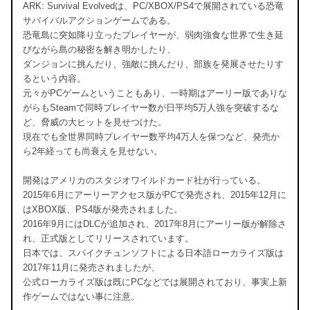
ARK: Survival Evolvedは、PC/XBOX/PS4で展開されている恐竜
サバイバルアクションゲームである。
恐竜島に突如降り立ったプレイヤーが、弱肉強食な世界で生き延
びながら島の秘密を解き明かしたり、
ダンジョンに挑んだり、強敵に挑んだり、部族を発展させたりす
るという内容。
元々がPCゲームということもあり、一時期はアーリー版でありな
がらもSteamで同時プレイヤー数が日平均5万人強を突破するな
ど、脅威の大ヒットを見せつけた。
現在でも全世界同時プレイヤー数平均4万人を保つなど、発売か
ら2年経っても尚衰えを見せない。
開発はアメリカのスタジオワイルドカード社が行っている。
2015年6月にアーリーアクセス版がPCで発売され、2015年12月に
はXBOX版、PS4版が発売されました。
2016年9月にはDLCが追加され、2017年8月にアーリー版が解除さ
れ、正式版としてリリースされています。
日本では、スパイクチュンソフトによる日本語ローカライズ版は
2017年11月に発売されましたが、
公式ローカライズ版は既にPCなどでは展開されており、事実上新
作ゲームではない事に注意。