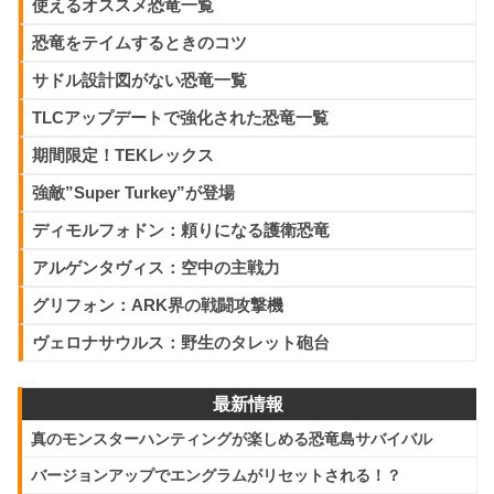
比較
使えるオススメ恐竜一覧
恐竜をテイムするときのコツ
投稿: 2019年12月9日
サドル設計図がない恐竜一覧
ARKのモバイル版が登場して益々盛り上がっている箱庭恐竜
ゲーですが、多岐にわたるプラットフォームで展開されてい
TLCアップデートで強化された恐竜一覧
るタイトルです。今回はどの機種で遊ぶのがベストなのか
期間限定！TEKレックス
を、ARKをアーリー版からプレイしてきた筆者が解説してい
きます。
強敵”Super Turkey”が登場
2 comments
ディモルフォドン：頼りになる護衛恐竜
アルゲンタヴィス：空中の主戦力
ARK総まとめ！サバイバルガ
グリフォン：ARK界の戦闘攻撃機
イド・攻略・情報記事【ARK:
ヴェロナサウルス：野生のタレット砲台
Survival Evolved】
(PC/PS4/XBOX)
最新情報
投稿: 2017年11月11日
真のモンスターハンティングが楽しめる恐竜島サバイバル
PC/XBOX/PS4で発売中の｢ARK: Survival Evolved｣の攻略サ
バージョンアップでエングラムがリセットされる！？
イト！