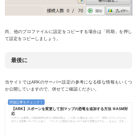
尚、他のプロファイルに設定をコピーする場合は「同期」を押し
て設定をコピーしましょう。
最後に
当サイトではARKのサーバー設定の参考になる様な情報もいくつ
か公開していますので、併せてご確認ください。
【ARK】スポーンを変更して別マップの恐竜を追加する方法 ※ASM対
応
スポーンを変更して統合MAPを作ろうARKの民よ、こう思った事はないかい？？「ARKってマップごとに
出てくる恐竜バラバラじゃね？」「マップって統合できないの？せめて恐竜だけでも…」なんと…できる
んです！！ARKのマップはそれぞれ独自のスポーンを持っていますが、それ故にマップを跨がないと全恐
竜をコンプリート出来ない仕様となっています。しかし、ASMという個人サーバーを建てるソフトを使え
ば、別マップの恐竜を沸かせることができるように……スポーン変更ができるようになります。(しかもM
ODなしで!)これをすれば１つのマップに...