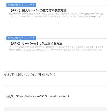
【ARK】個人サーバーの立て方＆参加方法
個人サーバーでARKを満喫ARKを120%楽しむ方法…即ち、個人サーバーです。ARKでは個人サーバーを立
てることで、自由な設定でゲームを楽しむことができます。今回は、PC版で「Ark Server Manager」を使
ったサーバーの立て方をご紹介します。個人サーバーの立て方ARKでサーバーを立てる際に必要なモノや
手順を解説。PC版で個人サーバーは無料で建てられます。（但し、レンタルサーバーを使用する場合を除
く）必要なもの それなりのパソコン インターネット（できれば有線回線） ARK本体 Steamランチャー Ark
Server Manager(ASM) Hamachi手...
【ARK】サーバーを2つ以上立てる方法
サーバーを2つ以上立てるにはARKでは、1プロファイル毎に1つのマップしか遊ぶことが出来ず、マップを
地続きで移動することはできません。よって、サーバーを2つ以上立てなければ、ワールド間を自由に行き
来することは不可能となります。特に、マップ限定の素材やアイテム、恐竜がある際には、拠点としてい
るワールドを維持したまま別マップで遊びたいという事もありますよね。そこで今回は、2つ以上のサーバ
ーを立てる方法をご紹介します。方法やり方は非常に簡単です。ASMのポート設定で番号をずらして記載
し、その後Steamに登録するI...
それでは良いサバイバル生活を！
（出典：Studio Wildcard/ARK Survival Evolved）