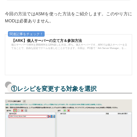
今回の方法ではASMを使った方法をご紹介します。このやり方に
MODは必要ありません。
【ARK】個人サーバーの立て方＆参加方法
個人サーバーでARKを満喫ARKを120%楽しむ方法…即ち、個人サーバーです。ARKでは個人サーバーを立
てることで、自由な設定でゲームを楽しむことができます。今回は、PC版で「Ark Server Manager」を使
ったサーバーの立て方をご紹介します。個人サーバーの立て方ARKでサーバーを立てる際に必要なモノや
手順を解説。PC版で個人サーバーは無料で建てられます。（但し、レンタルサーバーを使用する場合を除
く）必要なもの それなりのパソコン インターネット（できれば有線回線） ARK本体 Steamランチャー Ark
Server Manager(ASM) Hamachi手...
①レシピを変更する対象を選択