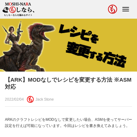
Toggl
navig
【ARK】MODなしでレシピを変更する方法 ※ASM
対応
2022/02/04
Jack Stone
ARKのクラフトレシピをMODなしで変更したい場合、ASMを使ってサーバー
設定を行えば可能になっています。今回はレシピを書き換えてみましょう。