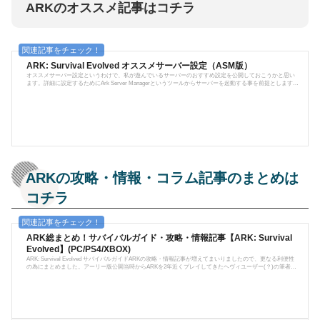
ARKのオススメ記事はコチラ
ARK: Survival Evolved オススメサーバー設定（ASM版）
オススメサーバー設定というわけで、私が遊んでいるサーバーのおすすめ設定を公開しておこうかと思い
ます。詳細に設定するためにArk Server Managerというツールからサーバーを起動する事を前提とします。
出典：ARK: Survival Evolved Wiki空腹・水分減少量＝1/2体力自然回復＝10倍(FPSゲームのような自然回復
量になる)プレイヤー重量＝2倍採取量＝5～10倍恐竜重量＝5～10倍(建築重視の場合は多い方が快適)レベル
アップ毎のステータス上昇倍率＝2.5～5倍被ダメージ＝1/2テイム時間＝10倍交配間隔(クールタイム)＝10倍
短縮孵化時間＝30...
ARKの攻略・情報・コラム記事のまとめは
コチラ
ARK総まとめ！サバイバルガイド・攻略・情報記事【ARK: Survival
Evolved】(PC/PS4/XBOX)
ARK: Survival Evolved サバイバルガイドARKの攻略・情報記事が増えてまいりましたので、更なる利便性
の為にまとめました。アーリー版公開当時からARKを2年近くプレイしてきたヘヴィユーザー(？)の筆者
が、ARKの世界を掘り下げていきます。PS4国内版が発売され勢いを増し、新規プレイヤーも多数参入する
今…。初心者にもわかりやすい攻略情報をお届けしていきます！※尚、筆者環境はPC版です。つきまし
て、一部翻訳の誤差、UIなどの配置の誤差などがありますが、予めご了承ください。ARK: Survival Evolved
は、PC/XBOX/PS4で展開されてい...