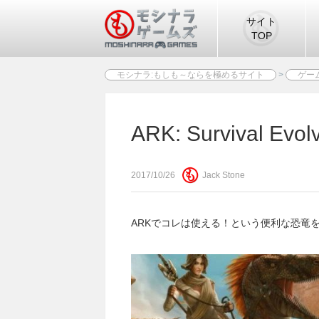
サイト
TOP
モシナラ:もしも～ならを極めるサイト
>
ゲー
ARK: Survival
2017/10/26
Jack Stone
ARKでコレは使える！という便利な恐竜