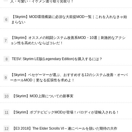
人・可愛い・イケメン選り取り見取り！
【Skyrim】MOD環境構築に必須な大前提MOD一覧｜これを入れなきゃ始
まらない
【Skyrim】オススメの戦闘システム改善系MOD・10選｜刺激的なアクシ
ョン性を高めたいならばコレだ！
TESV: Skyrim LE版(Legendary Edition)を購入するには？
【Skyrim】ベセゲーマーが選ぶ、おすすめする12のシステム改善・オーバ
ーホールMOD｜更なる拡張性を求めよ！
【Skyrim】MOD上限についての新事実
【Skyrim】ポプテピピックMODが登場！パロディが逆輸入される！
【E3 2018】The Elder Scrolls VI – 遂にベールを脱いだ期待の大作