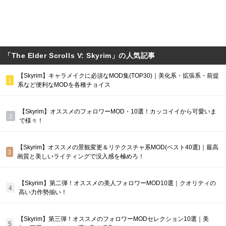
「The Elder Scrolls V: Skyrim」の人気記事
【Skyrim】キャラメイクに必須なMOD集(TOP30)｜美化系・拡張系・前提
系など便利なMODを各種チョイス
【Skyrim】オススメのフォロワーMOD・10選！カッコイイから可愛いま
で様々！
【Skyrim】オススメの景観変更＆リテクスチャ系MOD(ベスト40選)｜最高
画質と美しいライティングで没入感を極めろ！
【Skyrim】第二弾！オススメの美人フォロワーMOD10選｜クオリティの
高い力作勢揃い！
【Skyrim】第三弾！オススメのフォロワーMODセレクション10選｜美