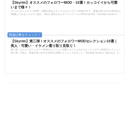
【Skyrim】オススメのフォロワーMOD・10選！カッコイイから可愛
いまで様々！
オススメのフォロワーMOD・10選今回はスカイリムのフォロワーMODの中で、筆者が特に好きなMODを1
0個選んでみましたのでご紹介。2011に発売されたオープンワールドRPGの金字塔『The Elder Scrolls V: Sk
yrim』は、今なおプレイヤーを増やし続けているモンスタータイトルです。特に、PC版はその自由な拡張
性からMODという追加アドオンをユーザーが自作し、それを配布することでコミュニティが生まれている
ほど。数多くある素晴らしいMODの中から、仲間として連れ歩けるフォロワーMODを厳選してご紹介して
いきます。また、今回紹介するモ...
【Skyrim】第三弾！オススメのフォロワーMODセレクション10選｜
美人・可愛い・イケメン選り取り見取り！
第三弾！オススメのフォロワーMODセレクション10選スカイリムのオススメフォロワーMODセレクション
第三弾！今回も、筆者が特に好きなMODを10個チョイスしてみました。The Elder Scrolls V: Skyrimは、201
1年に登場したBethesda Game Studiosが開発したオープンワールドRPG。圧倒的な自由度とロールプレイ
性、そしてMODによる自由な拡張性が人気を集め、発売から数年たった今でもプレイヤー人口は減ること
はなく、むしろ増え続けている超名作。未だに大型MODや各MODが作り続けられていることが、その人気
っぷりと中毒性を示している。今...