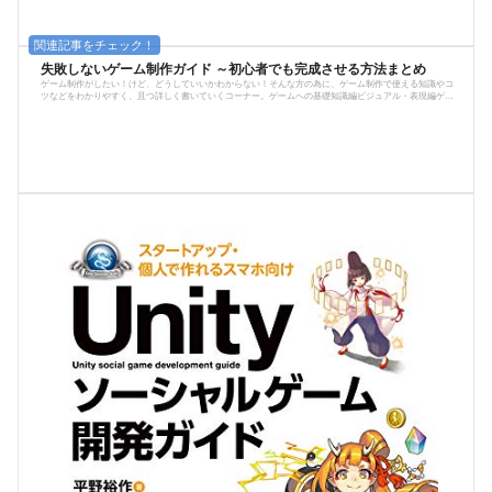
失敗しないゲーム制作ガイド ～初心者でも完成させる方法まとめ
ゲーム制作がしたい！けど、どうしていいかわからない！そんな方の為に、ゲーム制作で使える知識やコ
ツなどをわかりやすく、且つ詳しく書いていくコーナー。ゲームへの基礎知識編ビジュアル・表現編ゲー
ム制作への意識編誰でも描けるドット絵講座※ここに記事が増えていきます。