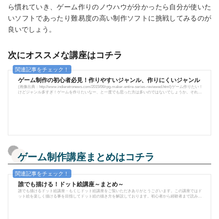
ら慣れていき、ゲーム作りのノウハウが分かったら自分が使いた
いソフトであったり難易度の高い制作ソフトに挑戦してみるのが
良いでしょう。
次にオススメな講座はコチラ
ゲーム制作の初心者必見！作りやすいジャンル、作りにくいジャンル
(画像出典：http://www.indieretronews.com/2015/06/rpg-maker-entire-series-reviewed.html)ゲーム作りたい！
けどジャンル多すぎ！ゲームを作りたいなー、と一度でも思った方は多いのではないでしょうか。それも
そのはず、今やゲームは世界中の人が参加できる巨大なコンテンツへとなりました。｢テレビゲームは１時
間だけ！｣等と言っていた20年前とは大違い、今や電車内で、会社で、学校で、自宅で…家庭用ゲーム機か
らパソコン、スマートホンと幅広い展開を見せ、誰しもがプレイしている時代です。ゲームやりすぎで子
どもに説教してい...
ゲーム制作講座まとめはコチラ
誰でも描ける！ドット絵講座～まとめ～
誰でも描けるドット絵講座・もくじドット絵講座をご覧いただきありがとうございます。この講座ではド
ット絵を楽しく描ける事を目指してドット絵の描き方を解説しております。初心者から経験者まで読みご
たえがあるように、見本絵に解説も添えて提供しておりますので、ご覧いただけたら幸いです。描き方は
順を追って解説しておりますが、伸び伸びと自由に描いていただけることを第一にしておりますので、あ
まりキッチリと"こうしなさい"、"あれしなさい"という説明はしておりません。楽しさを知る事が上達の第
一条...