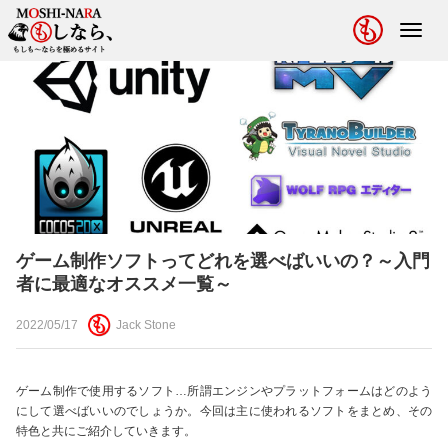
Toggl
navig
ゲーム制作ソフトってどれを選べばいいの？～入門
者に最適なオススメ一覧～
2022/05/17
Jack Stone
ゲーム制作で使用するソフト…所謂エンジンやプラットフォームはどのよう
にして選べばいいのでしょうか。今回は主に使われるソフトをまとめ、その
特色と共にご紹介していきます。