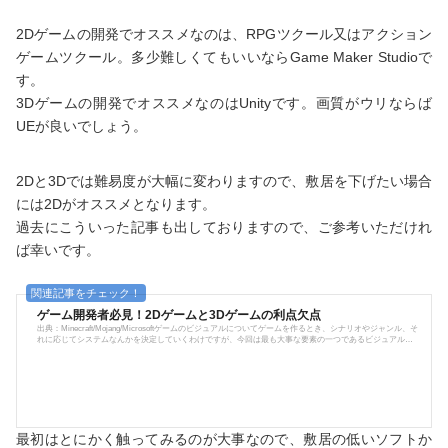
2Dゲームの開発でオススメなのは、RPGツクール又はアクション
ゲームツクール。多少難しくてもいいならGame Maker Studioで
す。
3Dゲームの開発でオススメなのはUnityです。画質がウリならば
UEが良いでしょう。
2Dと3Dでは難易度が大幅に変わりますので、敷居を下げたい場合
には2Dがオススメとなります。
過去にこういった記事も出しておりますので、ご参考いただけれ
ば幸いです。
ゲーム開発者必見！2Dゲームと3Dゲームの利点欠点
出典：Minecraft/Mojang/Microsoftゲームのビジュアルについてゲームを作るとき、シナリオやジャンル、そ
れに応じてシステムなんかを決定していくわけですが、今回は最も大事な要素の一つであるビジュアルを
掘り下げてみようかなと思います。プロクリエイターは恐らく当たり前すぎてこんな記事はご覧になって
いないと思うのであくまでもインディーズ(個人製作)や同人作家に向けて発信していきます。2Dゲームと3
Dゲームって？ゲームで悩む一つ、グラフィック。グラフィックとは即ちビジュアル。ビジュアルとは即ち
視覚デザイン。エフェ...
最初はとにかく触ってみるのが大事なので、敷居の低いソフトか