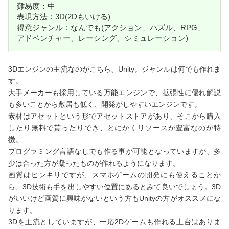
難易度：中
表現方法：3D(2Dもいける)
得意ジャンル：なんでも(アクション、パズル、RPG、
アドベンチャー、レーシング、シミュレーション)
3Dエンジンの主流なのがこちら、Unity。ジャンルは何でも作れま
す。
大手メーカーも採用している万能エンジンで、拡張性に優れ解説
も多いことから敷居も低く、開発がしやすいエンジンです。
素材はアセットという形でアセットストアがあり、そこから購入
したり無料で貰ったりでき、とにかくリソースが豊富なのが特
徴。
プログラミング言語なしでも作る事が可能となっていますが、多
少は合った方が凝ったものが作れるようになります。
画質はピンキリですが、スマホゲームの開発にも使えることか
ら、3D技術も手を出しやすい位置にあるとみて良いでしょう。3D
がいいけど画質に興味がないという方もUnityの方がオススメにな
ります。
3Dを主流としていますが、一応2Dゲームも作れる土台はありま