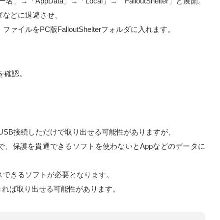
「AppData」→「Local」→「FalloutShelter」と展開。
ダなどに退避させ、
ファイルをPC版FalloutShelterフォルダに入れます。
ータを確認。
のでUSB接続しただけで取り出せる可能性がありますが、
いので、保護を貫通できるソフトを使わないとAppなどのデータに
。
スできるソフトが必要となります。
きれば取り出せる可能性があります。