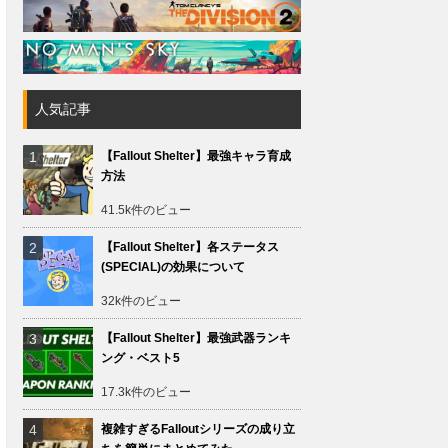
人気記事
【Fallout Shelter】最強キャラ育成
方法
41.5k件のビュー
【Fallout Shelter】各ステータス
(SPECIAL)の効果について
32k件のビュー
【Fallout Shelter】最強武器ランキ
ング・ベスト5
17.3k件のビュー
複雑すぎるFalloutシリーズの成り立