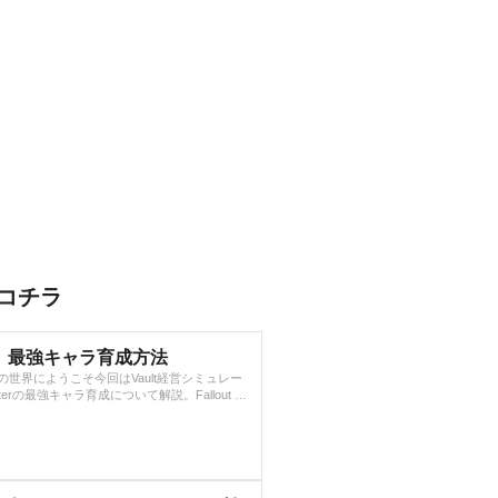
事はコチラ
lter】最強キャラ育成方法
世界にようこそ今回はVault経営シミュレー
elterの最強キャラ育成について解説。Fallout S
あるFalloutシリーズの外伝作品。しかし、ポップ
腹に、シミュレーションゲームとしての完成
ると相当厳しくなってきます。そこで必要に
ステータスなわけですが…この肝心のステー
い。正確に言えば、どの数値がどこに作用し
めつけに、HPが実...