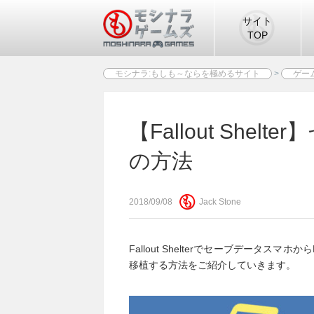
サイト
TOP
モシナラ:もしも～ならを極めるサイト
>
ゲー
【Fallout She
の方法
2018/09/08
Jack Stone
Fallout Shelterでセーブデータ
移植する方法をご紹介していきます。