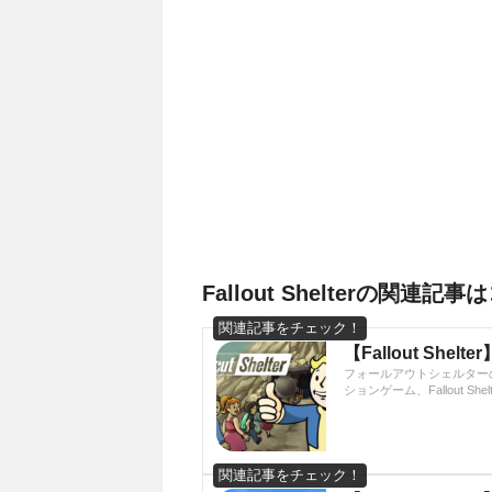
Fallout Shelterの関連記
【Fallout She
フォールアウトシェルターの
ションゲーム、Fallout Sh
helterは、世紀末RPGで
でコミカルな見た目とは裏
度は高く、適当にやってい
なってくるのが、各住人の
タスがイマイチわかりにく
ているのか分かりずらい。極