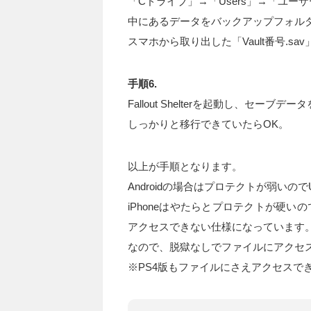
「Cドライブ」→「Users」→「ユーザー名」→
中にあるデータをバックアップフォル
スマホから取り出した「Vault番号.sav」
手順6.
Fallout Shelterを起動し、セーブデ
しっかりと移行できていたらOK。
以上が手順となります。
Androidの場合はプロテクトが弱い
iPhoneはやたらとプロテクトが硬
アクセスできない仕様になっています
なので、脱獄なしでファイルにアクセ
※PS4版もファイルにさえアクセスで