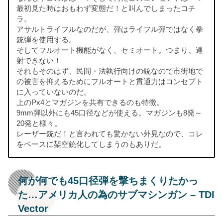
最初見た時はおもわず変態だ！と叫んでしまったコチ
ラ。
アサルトライフルなのだが、弾はライフル弾ではなく拳
銃弾を使用する。
そしてフルオート機能がなく、セミオート。つまり、連
射できない！
それもそのはず、民間・法執行向けの銃なので市街地で
の被害を抑えるためにフルオートと貫通力はコンセプト
に入っていないのだ。
上のPx4とマガジンを共有できるのも特徴。
9mm弾以外にも45口径などが使える。マガジンも8発～
20発と様々。
レーザー銃だ！と言われても驚かない外見なので、コレ
をベースに架空銃化してしまうのもありだ。
何が何でも45口径弾を撃ちまくりたかっ
た…アメリカ人の為のサブマシンガン – TDI
Vector