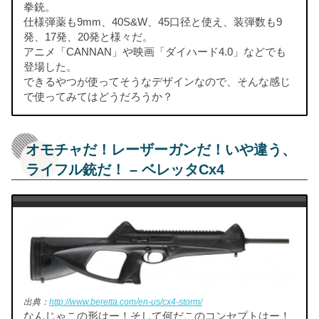
拳銃。
仕様弾薬も9mm、40S&W、45口径と使え、装弾数も9
発、17発、20発と様々だ。
アニメ「CANNAN」や映画「ダイハード4.0」などでも
登場した。
できるやつが使ってそうなデザインなので、そんな感じ
で使ってみてはどうだろうか？
オモチャだ！レーザーガンだ！いや違う、
ライフル銃だ！ – ベレッタCx4
出典：
http://www.beretta.com/en-us/cx4-storm/
なんじゃこの形はー！そして何だこのコンセプトはー！