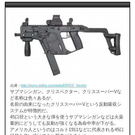
出典：
http://guns.wikia.com/wiki/KRISS_Vector
サブマシンガン。クリスベクター、クリススーパーVな
ど名称は色々あるが、
名前の由来になったクリススーパーVという反動吸収シ
ステムが特徴的だ。
45口径という大きな弾を使うサブマシンガンなどは火薬
量的にどうしても反動が強くなる為命中率が下がる。
アメリカ人というのはコルト1911などに代表される45口