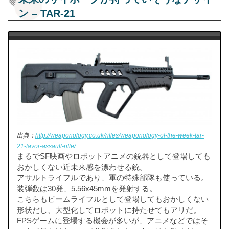
ン – TAR-21
出典：
http://weaponology.co.uk/rifles/weaponology-of-the-week-tar-
21-tavor-assault-rifle/
まるでSF映画やロボットアニメの銃器として登場しても
おかしくない近未来感を漂わせる銃。
アサルトライフルであり、軍の特殊部隊も使っている。
装弾数は30発、5.56x45mmを発射する。
こちらもビームライフルとして登場してもおかしくない
形状だし、大型化してロボットに持たせてもアリだ。
FPSゲームに登場する機会が多いが、アニメなどではそ