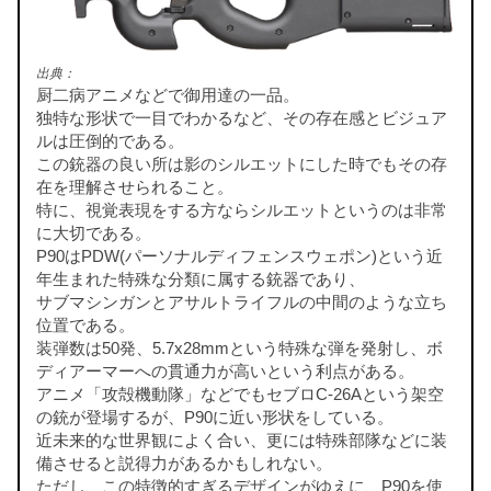
出典：
厨二病アニメなどで御用達の一品。
独特な形状で一目でわかるなど、その存在感とビジュア
ルは圧倒的である。
この銃器の良い所は影のシルエットにした時でもその存
在を理解させられること。
特に、視覚表現をする方ならシルエットというのは非常
に大切である。
P90はPDW(パーソナルディフェンスウェポン)という近
年生まれた特殊な分類に属する銃器であり、
サブマシンガンとアサルトライフルの中間のような立ち
位置である。
装弾数は50発、5.7x28mmという特殊な弾を発射し、ボ
ディアーマーへの貫通力が高いという利点がある。
アニメ「攻殻機動隊」などでもセブロC-26Aという架空
の銃が登場するが、P90に近い形状をしている。
近未来的な世界観によく合い、更には特殊部隊などに装
備させると説得力があるかもしれない。
ただし、この特徴的すぎるデザインがゆえに、P90を使