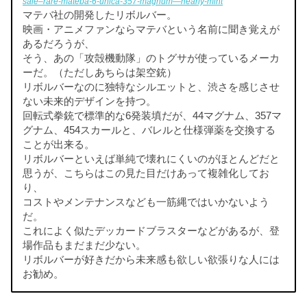
sale–rare-mateba-6-unica-357-magnum—nearly-mint
マテバ社の開発したリボルバー。
映画・アニメファンならマテバという名前に聞き覚えが
あるだろうが、
そう、あの「攻殻機動隊」のトグサが使っているメーカ
ーだ。（ただしあちらは架空銃）
リボルバーなのに独特なシルエットと、渋さを感じさせ
ない未来的デザインを持つ。
回転式拳銃で標準的な6発装填だが、44マグナム、357マ
グナム、454スカールと、バレルと仕様弾薬を交換する
ことが出来る。
リボルバーといえば単純で壊れにくいのがほとんどだと
思うが、こちらはこの見た目だけあって複雑化してお
り、
コストやメンテナンスなども一筋縄ではいかないよう
だ。
これによく似たデッカードブラスターなどがあるが、登
場作品もまだまだ少ない。
リボルバーが好きだから未来感も欲しい欲張りな人には
お勧め。