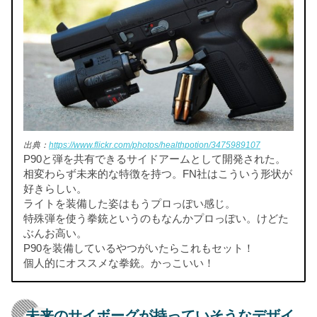
出典：
https://www.flickr.com/photos/healthpotion/3475989107
P90と弾を共有できるサイドアームとして開発された。
相変わらず未来的な特徴を持つ。FN社はこういう形状が
好きらしい。
ライトを装備した姿はもうプロっぽい感じ。
特殊弾を使う拳銃というのもなんかプロっぽい。けどた
ぶんお高い。
P90を装備しているやつがいたらこれもセット！
個人的にオススメな拳銃。かっこいい！
未来のサイボーグが持っていそうなデザイ