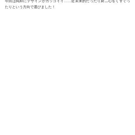
今回は純粋にデザインがカッコイイ……近未来的だったり厨二心をくすぐっ
たりという方向で選びました！