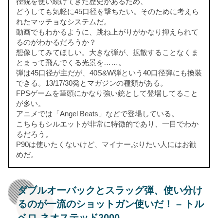
径銃を使い続けてきた歴史があるため、
どうしても気軽に45口径を撃ちたい。そのために考えら
れたマッチョなシステムだ。
動画でもわかるように、跳ね上がりがかなり抑えられて
るのがわかるだろうか？
想像してみてほしい。大きな弾が、拡散することなくま
とまって飛んでくる光景を……。
弾は45口径が主だが、40S&W弾という40口径弾にも換装
できる。13/17/30発とマガジンの種類がある。
FPSゲームを筆頭にかなり強い銃として登場してること
が多い。
アニメでは「Angel Beats」などで登場している。
こちらもシルエットが非常に特徴的であり、一目でわか
るだろう。
P90は使いたくないけど、マイナーぶりたい人にはお勧
めだ。
ダブルオーバックとスラッグ弾、使い分け
るのが一流のショットガン使いだ！ – トル
ベロ ネオステッド2000