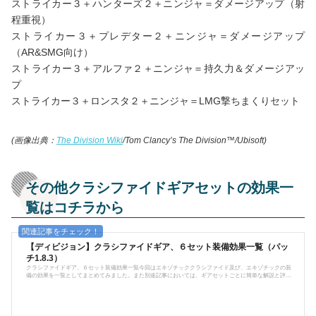
ストライカー３＋ハンターズ２＋ニンジャ＝ダメージアップ（射
程重視）
ストライカー３＋プレデター２＋ニンジャ＝ダメージアップ
（AR&SMG向け）
ストライカー３＋アルファ２＋ニンジャ＝持久力＆ダメージアッ
プ
ストライカー３＋ロンスタ２＋ニンジャ＝LMG撃ちまくりセット
(画像出典：
The Division Wiki
/Tom Clancy’s The Division™/Ubisoft)
その他クラシファイドギアセットの効果一
覧はコチラから
【ディビジョン】クラシファイドギア、６セット装備効果一覧（パッ
チ1.8.3）
クラシファイドギア、６セット装備効果一覧今回はエキゾチッククラシファイド及び、エキゾチックの装
備の効果を一覧としてまとめてみました。また別途記事においては、ギアセットごとに簡単な解説と評
価、ビルド例等をご紹介しております。尚、使い勝手に関しては個人差がありますので、ご自分でお試し
になると良いかと思います。現在実装されているギアセットは全14種類、エキゾチック装備は5種類となり
ます。尚、本編中の装備解説を引用していますが、一部翻訳がおかしいと思う部分はこちらで修正してい
ます。※パッチ1.8.3、2018年9...