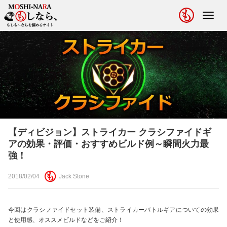
Toggl
navig
【ディビジョン】ストライカー クラシファイドギ
アの効果・評価・おすすめビルド例～瞬間火力最
強！
2018/02/04
Jack Stone
今回はクラシファイドセット装備、ストライカーバトルギアについての効果
と使用感、オススメビルドなどをご紹介！