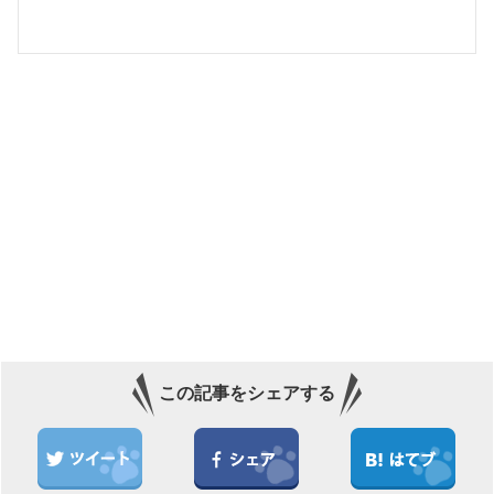
きます。Tom Clancy's The Divisionは、PC/XBOX/PS4で展開されているハクスラ系のオンラインRPG-TPS
である。RPGと謳ってはい...
この記事をシェアする