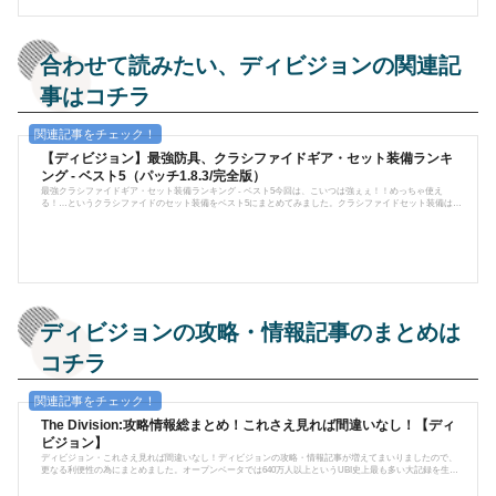
合わせて読みたい、ディビジョンの関連記
事はコチラ
【ディビジョン】最強防具、クラシファイドギア・セット装備ランキ
ング - ベスト5（パッチ1.8.3/完全版）
最強クラシファイドギア・セット装備ランキング - ベスト5今回は、こいつは強ぇぇ！！めっちゃ使え
る！…というクラシファイドのセット装備をベスト5にまとめてみました。クラシファイドセット装備はぶ
っちゃけどれも強いですが、その中でも更に強いと思ったものを選んでおります。※尚、使い勝手は個人
差があります。ご了承ください。追記更に一通り色々使ってみて、最終的な結論を出しましたので、完全
版として加筆・修正しました。（出典：The Division Zone）1. ストライカー連射系武器をメインに使うプレ
イヤーには非常にオススメの...
ディビジョンの攻略・情報記事のまとめは
コチラ
The Division:攻略情報総まとめ！これさえ見れば間違いなし！【ディ
ビジョン】
ディビジョン・これさえ見れば間違いなし！ディビジョンの攻略・情報記事が増えてまいりましたので、
更なる利便性の為にまとめました。オープンベータでは640万人以上というUBI史上最も多い大記録を生み
出し、2016年3月に発売して以後、PS4/XBOX/PCと展開。今尚全世界からプレイヤーが集まる大人気ハクス
ラTPS。今後もアップデートが続けられていくであろうディビジョン、今後も攻略や情報をお届けしてい