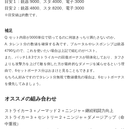
目安１：銃器:9000、スタ:4000、電子:3000
目安２：銃器:4800、スタ:8200、電子:3000
※目安値は約数です。
補足
Q. セット内容が3000単位で切ってるのに何故きっちり満たさないのか。
A. タレント分の数値を確保する為です。ブルータルやレスポンシブは銃器
4790なので、これを使いたい場合は上記で組むのがベスト。
また、パッチ1.8.3でストライカーの回復ボーナスが弱体化しており、タフさ
よりも攻撃力を上げて敵を倒した方が最終的なダメージを減らせるという理
由で、6セットボーナス分はおまけと見ることもできます。
もちろん好みですのでタレント分無視で数値優先の場合は、6セットボーナス
を優先してみましょう。
オススメの組み合わせ
ストライカー３＋ノーマッド２＋ニンジャ＝継続戦闘力向上
ストライカー３＋セントリー２＋ニンジャ＝ダメージアップ（命
中重視）