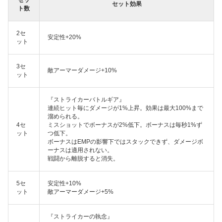
セット効果
ト数
2セ
安定性+20%
ット
3セ
敵アーマーダメージ+10%
ット
『ストライカーバトルギア』
連続ヒット毎にダメージが1%上昇。効果は最大100%まで
溜められる。
4セ
ミスショットでボーナスが2%低下。ボーナスは毎秒1%ず
ット
つ低下。
ボーナスはEMPの影響下ではスタックできず、ダメージボ
ーナスは適用されない。
戦闘から離脱すると消失。
5セ
安定性+10%
ット
敵アーマーダメージ+5%
『ストライカーの執念』