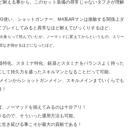
ど耐える事から、このセット装備の尋常じゃないタフさが理解
MG使い、ショットガンナー、M4系ARマンは接敵する関係上ダ
てプレイしてみると異常なほど耐えてびっくりするほど。
火食らって怯んでいたが、ノーマッドに変えてからというもの、エリー
部なぎ倒せるほどになったほど。
器特化、スタミナ特化、銃器とスタミナをバランスよく持った
にして持久力を盛ったスキルマンとなることだって可能。
Rメインからショットガンメイン、スキルメインまでいくらでも
性！
ば、ノーマッドを揃えてみるのは十分アリ！
きるので、そういった運用方法も可能。
に生き延びる事こそが最大の貢献である！