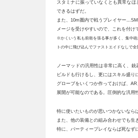
スタミナに振っていなくとも異常なほ
できるはずだ。
また、10m圏内で戦うプレイヤー…S
メージを受けやすいので、これを付け
※かくいう私も前衛を張る事が多く、集中砲
トの中に飛び込んでファストエイドなしで全
ノーマッドの汎用性は非常に高く、銃
ビルドも行けるし、更にはスキル盛り
グローブをいくつか作っておけば、A
展開が可能なのである。圧倒的な汎用
特に使いたいものが思いつかないなら
また、他の装備との組み合わせでも生
特に、パーティープレイならば死なず