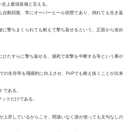
ン史上最強装備と言える。
も自動回復、常にオーバーヒール状態であり、倒れても生き返
敵に撃ちまくられても耐えて撃ち返せるという、正面から攻め
にひたすらに撃ち返せる、瀕死で攻撃を中断する等という事が
。
スでの生存率を飛躍的に向上させ、PvPでも耐え抜くことが出来
トである。
マッドだけである。
ジが上昇しているからこそ、間違いなく誰が使っても文句なしの