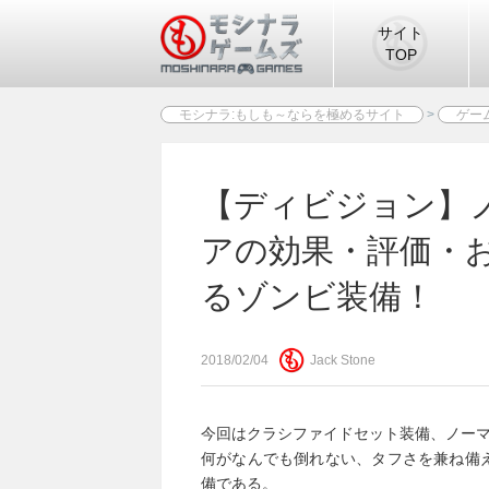
サイト
TOP
モシナラ:もしも～ならを極めるサイト
>
ゲー
ゾンビ装備！
【ディビジョン】
アの効果・評価・
るゾンビ装備！
2018/02/04
Jack Stone
今回はクラシファイドセット装備、ノー
何がなんでも倒れない、タフさを兼ね備
備である。