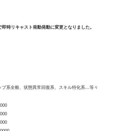
0%で即時リキャスト発動発動に変更となりました。
ップ系全般、状態異常回復系、スキル特化系…等々
000
000
000
0000