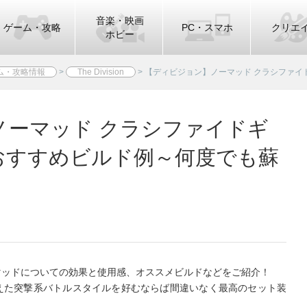
音楽・映画
ゲーム・攻略
PC・スマホ
クリエ
ホビー
ム・攻略情報
>
The Division
>
【ディビジョン】ノーマッド クラシファイ
ノーマッド クラシファイドギ
おすすめビルド例～何度でも蘇
マッドについての効果と使用感、オススメビルドなどをご紹介！
えた突撃系バトルスタイルを好むならば間違いなく最高のセット装