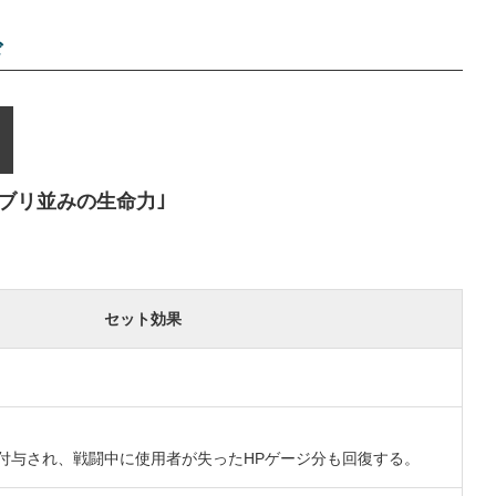
ド
〇ブリ並みの生命力｣
セット効果
付与され、戦闘中に使用者が失ったHPゲージ分も回復する。