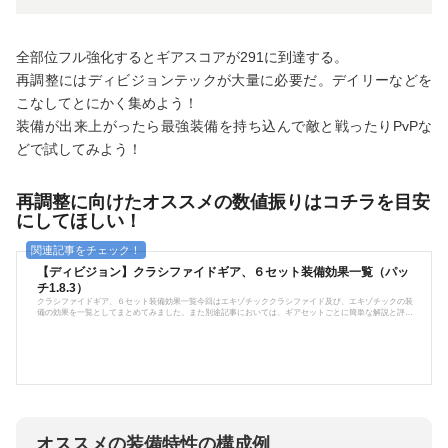
全部位フル強化するとギアスコアが291に到達する。
再調整にはディビジョンテックが大量に必要だ。デイリーなどを
こなしてとにかく集めよう！
装備が出来上がったら最強装備を持ち込んで敵と戦ったりPvPな
どで試してみよう！
再調整に向けたオススメの数値振りはコチラを目安
にしてほしい！
【ディビジョン】クラシファイドギア、６セット装備効果一覧（パッ
チ1.8.3）
クラシファイドギア、６セット装備効果一覧今回はエキゾチッククラシファイド及び、エキゾチックの装
備の効果を一覧としてまとめてみました。また別途記事においては、ギアセットごとに簡単な解説と評
価、ビルド例等をご紹介しております。尚、使い勝手に関しては個人差がありますので、ご自分でお試し
になると良いかと思います。現在実装されているギアセットは全14種類、エキゾチック装備は5種類となり
ます。尚、本編中の装備解説を引用していますが、一部翻訳がおかしいと思う部分はこちらで修正してい
ます。※パッチ1.8.3、2018年9...
オススメの装備特性の構成例