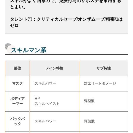
スキルがよく回るので、免疫付与のサポステを常用する
とよい。
タレント①：クリティカルセーブ/オンザムーブ/精密/1は
ゼロ
スキルマン系
部位
メイン特性
サブ特性
マスク
スキルパワー
対エリートダメージ
ボディア
HP
弾薬数
ーマー
スキルヘイスト
バックパ
スキルパワー
弾薬数
ック