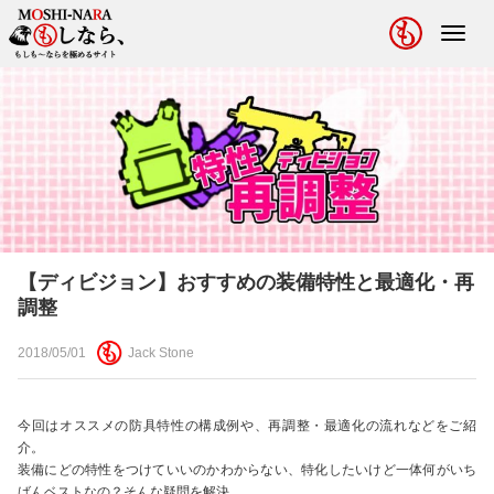
Toggl
navig
【ディビジョン】おすすめの装備特性と最適化・再
調整
2018/05/01
Jack Stone
今回はオススメの防具特性の構成例や、再調整・最適化の流れなどをご紹
介。
装備にどの特性をつけていいのかわからない、特化したいけど一体何がいち
ばんベストなの？そんな疑問を解決。