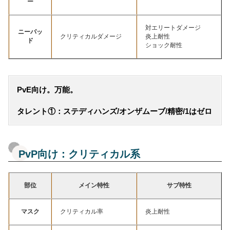
ー
対エリートダメージ
ニーパッ
クリティカルダメージ
炎上耐性
ド
ショック耐性
PvE向け。万能。
タレント①：ステディハンズ/オンザムーブ/精密/1はゼロ
PvP向け：クリティカル系
部位
メイン特性
サブ特性
マスク
クリティカル率
炎上耐性