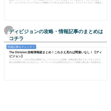
る！…というクラシファイドのセット装備をベスト5にまとめてみました。クラシファイドセット装備はぶ
っちゃけどれも強いですが、その中でも更に強いと思ったものを選んでおります。※尚、使い勝手は個人
差があります。ご了承ください。追記更に一通り色々使ってみて、最終的な結論を出しましたので、完全
版として加筆・修正しました。（出典：The Division Zone）1. ストライカー連射系武器をメインに使うプレ
イヤーには非常にオススメの...
ディビジョンの攻略・情報記事のまとめは
コチラ
The Division:攻略情報総まとめ！これさえ見れば間違いなし！【ディ
ビジョン】
ディビジョン・これさえ見れば間違いなし！ディビジョンの攻略・情報記事が増えてまいりましたので、
更なる利便性の為にまとめました。オープンベータでは640万人以上というUBI史上最も多い大記録を生み
出し、2016年3月に発売して以後、PS4/XBOX/PCと展開。今尚全世界からプレイヤーが集まる大人気ハクス
ラTPS。今後もアップデートが続けられていくであろうディビジョン、今後も攻略や情報をお届けしてい
きます。Tom Clancy's The Divisionは、PC/XBOX/PS4で展開されているハクスラ系のオンラインRPG-TPS
である。RPGと謳ってはい...