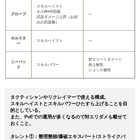
スキルヘイスト
キル時HP回復
グローブ
—
武器ダメージ上昇（お好
みの武器種）
ホルスタ
スキルヘイスト
—
ー
対エリートダメージ
ニーパッ
スキルパワー
炎上耐性
ド
ショック耐性
タクティシャンやリクレイマーで使える構成。
スキルヘイストとスキルパワーひたすら上げることを目
的としている。
また、PvEでの運用が多くなるので対エリダメも載せて
おくこと。
タレント①：整理整頓/爆破エキスパート/ストライクバ