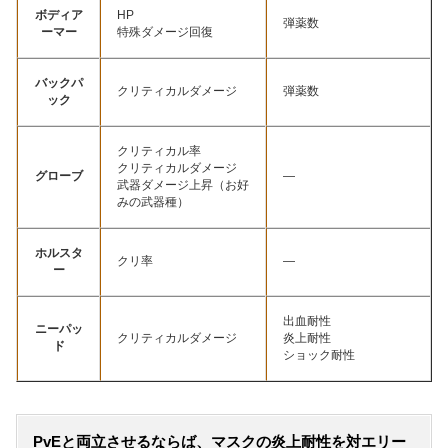
ボディア
HP
弾薬数
ーマー
特殊ダメージ回復
バックパ
クリティカルダメージ
弾薬数
ック
クリティカル率
クリティカルダメージ
グローブ
—
武器ダメージ上昇（お好
みの武器種）
ホルスタ
クリ率
—
ー
出血耐性
ニーパッ
クリティカルダメージ
炎上耐性
ド
ショック耐性
PvEと両立させるならば、マスクの炎上耐性を対エリー