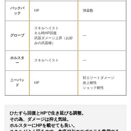
バックパ
HP
弾薬数
ック
スキルヘイスト
キル時HP回復
グローブ
—
武器ダメージ上昇（お好
みの武器種）
ホルスタ
スキルヘイスト
—
ー
対エリートダメージ
ニーパッ
HP
炎上耐性
ド
ショック耐性
ひたすら回復とHPで生き延びる調整。
その為、ダメージは抑え気味。
ホルスターにHPを載せても良い。