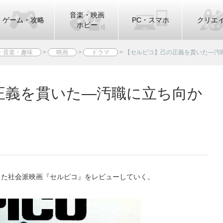
音楽・映画
ゲーム・攻略
PC・スマホ
クリエ
ホビー
・音楽・趣味
>
映画
>
ドラマ
>
【セルピコ】己の正義を貫いた―汚
正義を貫いた―汚職に立ち向か
した社会派映画『セルピコ』をレビューしていく。