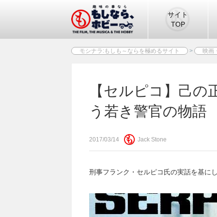
サイト
TOP
モシナラ:もしも～ならを極めるサイト
>
映画
【セルピコ】己の
う若き警官の物語
2017/03/14
Jack Stone
刑事フランク・セルピコ氏の実話を基に