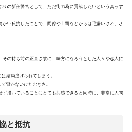
ぷりの新任警官として、ただ街の為に貢献したいという真っす
向かい反抗したことで、同僚や上司などからは毛嫌いされ、さ
。
、その持ち前の正直さ故に、味方になろうとした人々や恋人に
には結局逃げられてしまう。
して背かないひたむきさ。
せず描いていることにとても共感できると同時に、非常に人間
協と抵抗