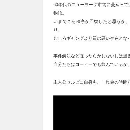
60年代のニューヨーク市警に蔓延っ
物語。
いまでこそ秩序が回復したと思うが、
り、
むしろギャングより質の悪い存在とな
事件解決などほったらかしないしは適
自分たちはコーヒーでも飲んでいるか
主人公セルピコ自身も、「集金の時間