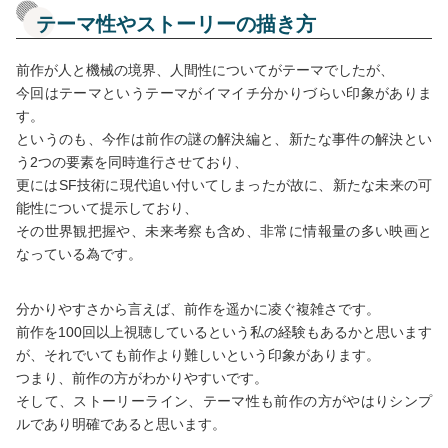
テーマ性やストーリーの描き方
前作が人と機械の境界、人間性についてがテーマでしたが、
今回はテーマというテーマがイマイチ分かりづらい印象がありま
す。
というのも、今作は前作の謎の解決編と、新たな事件の解決とい
う2つの要素を同時進行させており、
更にはSF技術に現代追い付いてしまったが故に、新たな未来の可
能性について提示しており、
その世界観把握や、未来考察も含め、非常に情報量の多い映画と
なっている為です。
分かりやすさから言えば、前作を遥かに凌ぐ複雑さです。
前作を100回以上視聴しているという私の経験もあるかと思います
が、それでいても前作より難しいという印象があります。
つまり、前作の方がわかりやすいです。
そして、ストーリーライン、テーマ性も前作の方がやはりシンプ
ルであり明確であると思います。