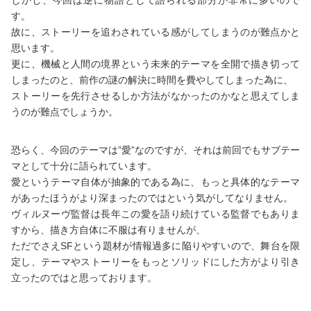
す。
故に、ストーリーを追わされている感がしてしまうのが難点かと
思います。
更に、機械と人間の境界という未来的テーマを全開で描き切って
しまったのと、前作の謎の解決に時間を費やしてしまった為に、
ストーリーを先行させるしか方法がなかったのかなと思えてしま
うのが難点でしょうか。
恐らく、今回のテーマは”愛”なのですが、それは前回でもサブテー
マとして十分に語られています。
愛というテーマ自体が抽象的である為に、もっと具体的なテーマ
があったほうがより深まったのではという気がしてなりません。
ヴィルヌーヴ監督は長年この愛を語り続けている監督でもありま
すから、描き方自体に不服は有りませんが、
ただでさえSFという題材が情報過多に陥りやすいので、舞台を限
定し、テーマやストーリーをもっとソリッドにした方がより引き
立ったのではと思っております。