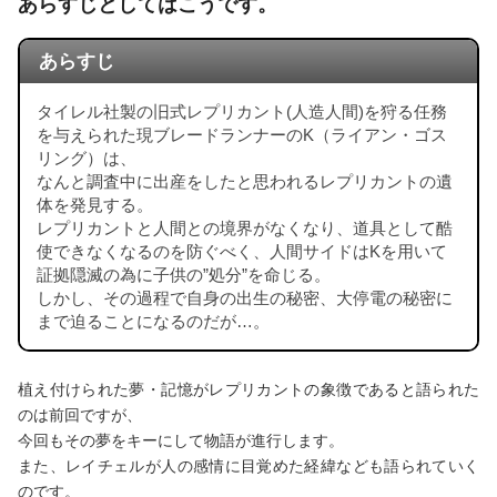
あらすじとしてはこうです。
あらすじ
タイレル社製の旧式レプリカント(人造人間)を狩る任務
を与えられた現ブレードランナーのK（ライアン・ゴス
リング）は、
なんと調査中に出産をしたと思われるレプリカントの遺
体を発見する。
レプリカントと人間との境界がなくなり、道具として酷
使できなくなるのを防ぐべく、人間サイドはKを用いて
証拠隠滅の為に子供の”処分”を命じる。
しかし、その過程で自身の出生の秘密、大停電の秘密に
まで迫ることになるのだが…。
植え付けられた夢・記憶がレプリカントの象徴であると語られた
のは前回ですが、
今回もその夢をキーにして物語が進行します。
また、レイチェルが人の感情に目覚めた経緯なども語られていく
のです。