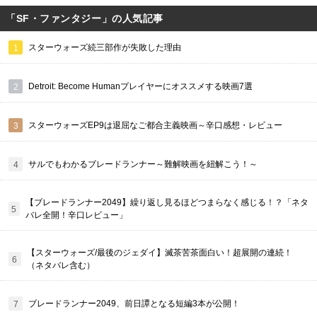
「SF・ファンタジー」の人気記事
スターウォーズ続三部作が失敗した理由
Detroit: Become Humanプレイヤーにオススメする映画7選
スターウォーズEP9は退屈なご都合主義映画～辛口感想・レビュー
サルでもわかるブレードランナー～難解映画を紐解こう！～
【ブレードランナー2049】繰り返し見るほどつまらなく感じる！？「ネタ
バレ全開！辛口レビュー」
【スターウォーズ/最後のジェダイ】滅茶苦茶面白い！超展開の連続！
（ネタバレ含む）
ブレードランナー2049、前日譚となる短編3本が公開！