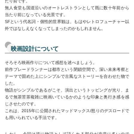
たり前です。
無人食堂も国道沿いのオートレストランとして既に数十年前から
当たり前になっている光景です。
SFという代名詞・個性的世界観は、もはやレトロフューチャー以
外ではなしえなくなってしまったのかもしれません。
映画設計について
そろそろ映画作りについて感想を述べましょう。
前作ブレードランナーは都市という閉鎖空間で、深い未来考察と
テーマで固めた上にシンプルで古風なストーリーを合わせた物で
した。
物語がシンプルであるがこそ、演出というトッピングが光り、ま
るで無茶苦茶複雑に映画いているかのような印象と奥行き感を感
じさせたのです。
これは、2015年に公開されたマッドマックス/怒りのデスロードで
も用いられている手法です。
しかし、今回は逆に物語として語られる部分が非常に多いので