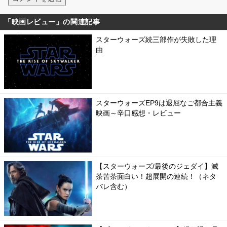
「映画レビュー」の関連記事
スターウォーズ続三部作が失敗した理
由
スターウォーズEP9は退屈なご都合主義
映画～辛口感想・レビュー
【スターウォーズ/最後のジェダイ】滅
茶苦茶面白い！超展開の連続！（ネタ
バレ含む）