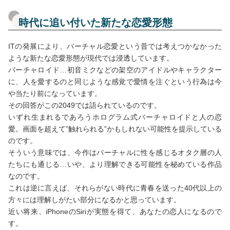
時代に追い付いた新たな恋愛形態
ITの発展により、バーチャル恋愛という昔では考えつかなかった
ような新たな恋愛形態が現代では浸透しています。
バーチャロイド…初音ミクなどの架空のアイドルやキャラクター
に、人を愛するのと同じような感覚で愛情を注ぐという行為は今
や当たり前になっています。
その回答がこの2049では語られているのです。
いずれ生まれるであろうホログラム式バーチャロイドと人の恋
愛。画面を超えて”触れられる”かもしれない可能性を提示している
のです。
そういう意味では、今作はバーチャルに性を感じるオタク層の人
たちにも通じる…いや、より理解できる可能性を秘めている作品
なのです。
これは逆に言えば、それらがない時代に青春を送った40代以上の
方々には理解しがたい部分になるかと思っています。
近い将来、iPhoneのSiriが実態を得て、あなたの恋人になるので
す。