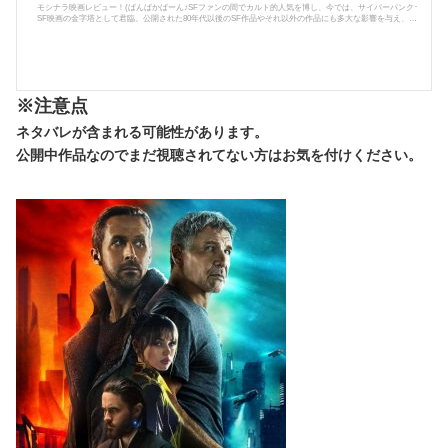
モシナラ映画レビュー！(ぱんぱかぱーん♪SFファンの間でカルト的人気を博し、今では、サイバーパンク･
SF映画の金字塔として君臨。公開された80年代以後のSF作品やそれ以外の作品にも多大な影響を与え、今
尚、ほとんどの作品の世界観を支配してしまうほどの魅力、影響力を持つ映画―そんな映画を取り上げま
す！というわけで…今回紹介する映画はコチラ！！『ブレードランナー』原作はフィリップ･K･ディックの
小説｢アンドロイドは電気羊の夢を見るか？｣。原作者は制作中の映像に大変満足したと言われるが、この
作品を見ずして亡くなってし...
※注意点
ネタバレが含まれる可能性があります。
公開中作品なのでまだ視聴されてない方はお気を付けください。