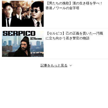
【男たちの挽歌】漢の生き様を学べ！
香港ノワールの金字塔
【セルピコ】己の正義を貫いた―汚職
に立ち向かう若き警官の物語
記事をもっと見る