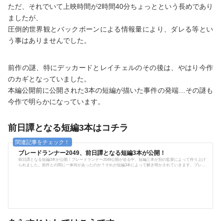
ただ、それでいて上映時間が2時間40分ちょっとという長めであり
ましたが、
圧倒的世界観とバックボーンによる情報量により、ダレる等とい
う事はありませんでした。
前作の謎、特にデッカードとレイチェルのその後は、やはり今作
のカギとなっていました。
本編公開前に公開された3本の短編が描いた事件の発端…その謎も
今作で明らかになっています。
前日譚となる短編3本はコチラ
ブレードランナー2049、前日譚となる短編3本が公開！
前日譚となる短編3本が公開！ブレードランナー2049公開が迫る中、短編三本が別の監督によって作り上げ
られました。前作との間に一体何があったのか？それが短編3本によって解き明かされていきます。ブレー
ドランナー ブラックアウト 2022『カウボーイビバップ』や『サムライチャンプルー』で有名なアニメ監
督：渡辺信一郎により描かれたアニメ短編映画。攻殻機動隊がブレードランナーを下敷きにして成功した
だけあって、こちらもしっかりとハマっています。いいぞ、アニメいいぞー！むしろ全編アニメでも(ry最
近はこの手の硬派な大人向...