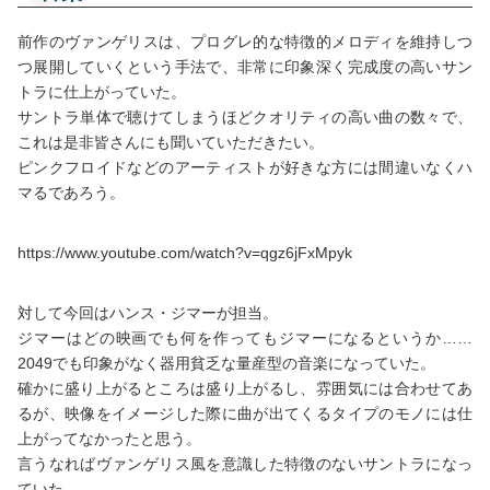
前作のヴァンゲリスは、プログレ的な特徴的メロディを維持しつ
つ展開していくという手法で、非常に印象深く完成度の高いサン
トラに仕上がっていた。
サントラ単体で聴けてしまうほどクオリティの高い曲の数々で、
これは是非皆さんにも聞いていただきたい。
ピンクフロイドなどのアーティストが好きな方には間違いなくハ
マるであろう。
https://www.youtube.com/watch?v=qgz6jFxMpyk
対して今回はハンス・ジマーが担当。
ジマーはどの映画でも何を作ってもジマーになるというか……
2049でも印象がなく器用貧乏な量産型の音楽になっていた。
確かに盛り上がるところは盛り上がるし、雰囲気には合わせてあ
るが、映像をイメージした際に曲が出てくるタイプのモノには仕
上がってなかったと思う。
言うなればヴァンゲリス風を意識した特徴のないサントラになっ
ていた。