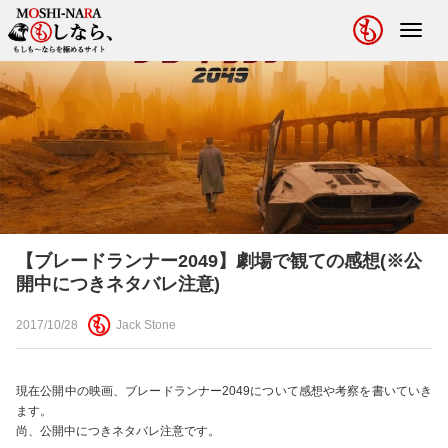
Toggl
navig
【ブレードランナー2049】劇場で観ての感想(※公
開中につきネタバレ注意)
2017/10/28
Jack Stone
現在公開中の映画、ブレードランナー2049について感想や考察を書いていき
ます。
尚、公開中につきネタバレ注意です。