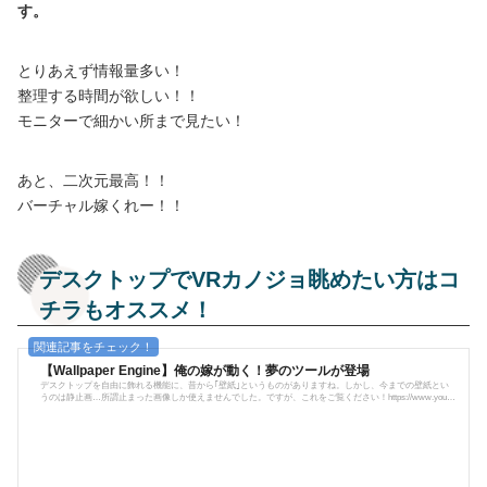
す。
とりあえず情報量多い！
整理する時間が欲しい！！
モニターで細かい所まで見たい！
あと、二次元最高！！
バーチャル嫁くれー！！
デスクトップでVRカノジョ眺めたい方はコ
チラもオススメ！
【Wallpaper Engine】俺の嫁が動く！夢のツールが登場
デスクトップを自由に飾れる機能に、昔から｢壁紙｣というものがありますね。しかし、今までの壁紙とい
うのは静止画…所謂止まった画像しか使えませんでした。ですが、これをご覧ください！https://www.youtu
be.com/watch?v=NRTmTGyU_REなんと初音ミクがデスクトップ上で動いています！｢こいつ…動くぞぉお
お｣そうなんです！この度、動く壁紙を設定できるツールが登場したのです！今回はそれをご紹介します。
動いて音まで流れる壁紙ツールこの神のようなツールの名は―『Wallpaper Engine』音楽と連動して動く映
像を設定出来たり、音自体が...