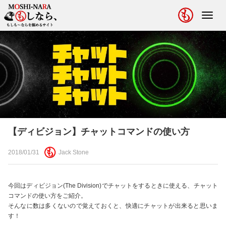
Toggl
navig
【ディビジョン】チャットコマンドの使い方
2018/01/31
Jack Stone
今回はディビジョン(The Division)でチャットをするときに使える、チャット
コマンドの使い方をご紹介。
そんなに数は多くないので覚えておくと、快適にチャットが出来ると思いま
す！