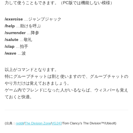
力して使うこともできます。（PC版では機能しない模様）
/exercise
…ジャンプジャック
/help
…助けを呼ぶ
/surrender
…降参
/salute
…敬礼
/clap
…拍手
/wave
…波
以上がコマンドとなります。
特にグループチャットは割と使いますので、グループチャットの
やり方だけは覚えておきましょう。
ゲーム内でフレンドになった人がいるならば、ウィスパーも覚え
ておくと快適。
(出典：
reddit
/
The Division Zone
/
VG247
/Tom Clancy’s The Division™/Ubisoft)