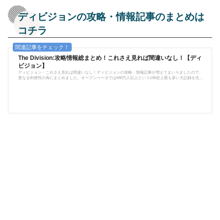
ディビジョンの攻略・情報記事のまとめは
コチラ
The Division:攻略情報総まとめ！これさえ見れば間違いなし！【ディ
ビジョン】
ディビジョン・これさえ見れば間違いなし！ディビジョンの攻略・情報記事が増えてまいりましたので、
更なる利便性の為にまとめました。オープンベータでは640万人以上というUBI史上最も多い大記録を生み
出し、2016年3月に発売して以後、PS4/XBOX/PCと展開。今尚全世界からプレイヤーが集まる大人気ハクス
ラTPS。今後もアップデートが続けられていくであろうディビジョン、今後も攻略や情報をお届けしてい
きます。Tom Clancy's The Divisionは、PC/XBOX/PS4で展開されているハクスラ系のオンラインRPG-TPS
である。RPGと謳ってはい...