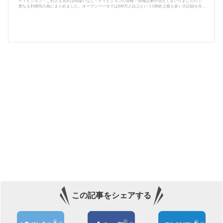
ディビジョン・これさえ見れば間違いなし！ディビジョンの攻略・情報記事が増えてまいりましたので、
更なる利便性の為にまとめました。オープンベータでは640万人以上というUBI史上最も多い大記録を生み
出し、2016年3月に発売して以後、PS4/XBOX/PCと展開。今尚全世界からプレイヤーが集まる大人気ハクス
ラTPS。今後もアップデートが続けられていくであろうディビジョン、今後も攻略や情報をお届けしてい
きます。Tom Clancy's The Divisionは、PC/XBOX/PS4で展開されているハクスラ系のオンラインRPG-TPS
である。RPGと謳ってはい...
この記事をシェアする