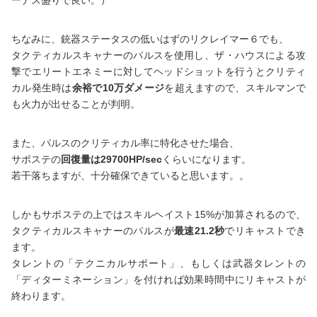
ちなみに、銃器ステータスの低いはずのリクレイマー６でも、
タクティカルスキャナーのパルスを使用し、ザ・ハウスによる攻
撃でエリートエネミーに対してヘッドショットを行うとクリティ
カル発生時は
余裕で10万ダメージ
を超えますので、スキルマンで
も火力が出せることが判明。
また、パルスのクリティカル率に特化させた場合、
サポステの
回復量は29700HP/sec
くらいになります。
若干落ちますが、十分確保できていると思います。。
しかもサポステの上ではスキルヘイスト15%が加算されるので、
タクティカルスキャナーのパルスが
最速21.2秒
でリキャストでき
ます。
タレントの「テクニカルサポート」、もしくは武器タレントの
「ディターミネーション」を付ければ効果時間中にリキャストが
終わります。