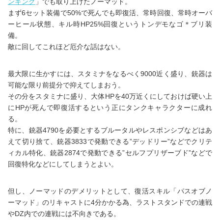
ンキング
」でも取り上げたノーマッド。
まず6セット装備で50%で死んでも即復活、常時回復、常時オーバ
ーヒール状態、キル時HP25%回復というトンデモなゴ＊ブリ装
備。
敵に回してこれほど厄介な話はない。
最大限に生かすには、スタミナをなるべく9000近く盛り、銃器は
可能な限り前提分で抑えてしまおう。
その分をスタミナに盛り、大体HPを40万近くにしておけば硬い上
にHPが死んで即復活するという正にタンクキャラクターに成れ
る。
特に、銃器4790を必要とするブルータルやレスポンシブなどはあ
えて切り捨て、銃器3833で発動できる”デッドリー”などでクリテ
ィカル特化、銃器2874で発動できる”セルフプリザーブド”などで
回復特化などにしてしまうとよい。
但し、ノーマッドのデメリットとして、復活スキル「パスオブノ
ーマッド」のリキャストに4分かかる為、ラストスタンドでの連戦
やDZ内での連戦には不向きである。