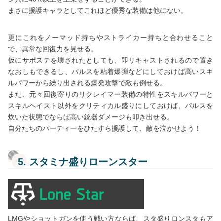
まさに援護キャラとしてこれほど優秀な装備は他にない。
更にこれをノーマッド持ちやストライカー持ちと合わせること
で、異常な回復力を見せる。
仮にサポステを壊されたとしても、即リキャストされるので置き
なおしもできるし、パルスを粘着爆弾などにしておけば高いスキ
ルパワーから繰り出される爆発攻撃で敵も倒せる。
また、元々回復寄りのリクレイマー装備の特性をスキルパワーと
スキルヘイスト以外をクリティカル盛りにしておけば、パルスを
炊いた状態でならば高い銃器ダメージも叩き出せる。
自分たちのパーティーをひたすら援護して、敵を泣かせよう！
5. スタミナ盛りローンスター
LMGやショットガンを使う戦い方ならば、スタ盛りロンスタもア