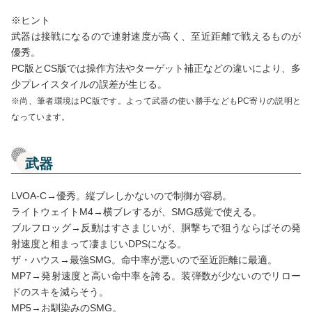
※ヒント
武器は接戦になるので連射速度が高く、至近距離で戦えるものが
優秀。
PC版とCS版では操作方法やターゲット補正などの違いにより、多
少プレイスタイルの誤差が生じる。
※尚、筆者環境はPC版です。よって武器の使い勝手などもPC寄りの説明と
なっています。
武器
LVOA-C→優秀。縦ブレしかないので制御が容易。
ライトウェイトM4→横ブレするが、SMG感覚で使える。
ブルフロッグ→反動はすさまじいが、胴撃ちで狙うならばその発
射速度と相まって凄まじいDPSになる。
ザ・ハウス→最強SMG。命中率が悪いので至近距離に最適。
MP7→発射速度と高い命中率を誇る。装弾数が少ないのでリロー
ドのスキを減らそう。
MP5→お馴染みのSMG。