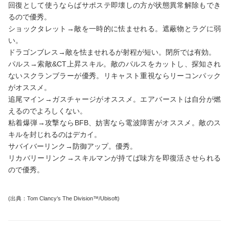
回復として使うならばサポステ即壊しの方が状態異常解除もでき
るので優秀。
ショックタレット→敵を一時的に怯ませれる。遮蔽物とラグに弱
い。
ドラゴンブレス→敵を怯ませれるが射程が短い。閉所では有効。
パルス→索敵&CT上昇スキル。敵のパルスをカットし、探知され
ないスクランブラーが優秀。リキャスト重視ならリーコンパック
がオススメ。
追尾マイン→ガスチャージがオススメ。エアバーストは自分が燃
えるのでよろしくない。
粘着爆弾→攻撃ならBFB、妨害なら電波障害がオススメ。敵のス
キルを封じれるのはデカイ。
サバイバーリンク→防御アップ。優秀。
リカバリーリンク→スキルマンが持てば味方を即復活させられる
ので優秀。
(出典：Tom Clancy’s The Division™/Ubisoft)