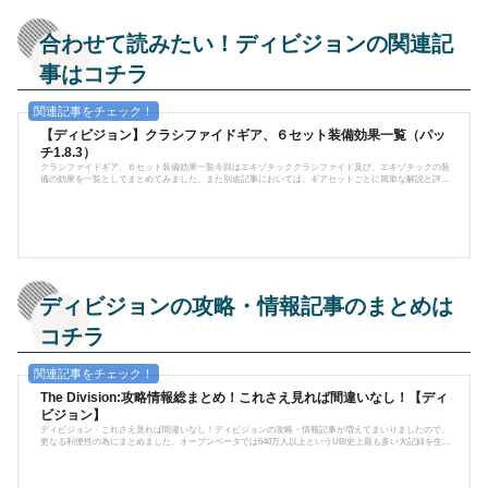
合わせて読みたい！ディビジョンの関連記
事はコチラ
【ディビジョン】クラシファイドギア、６セット装備効果一覧（パッ
チ1.8.3）
クラシファイドギア、６セット装備効果一覧今回はエキゾチッククラシファイド及び、エキゾチックの装
備の効果を一覧としてまとめてみました。また別途記事においては、ギアセットごとに簡単な解説と評
価、ビルド例等をご紹介しております。尚、使い勝手に関しては個人差がありますので、ご自分でお試し
になると良いかと思います。現在実装されているギアセットは全14種類、エキゾチック装備は5種類となり
ます。尚、本編中の装備解説を引用していますが、一部翻訳がおかしいと思う部分はこちらで修正してい
ます。※パッチ1.8.3、2018年9...
ディビジョンの攻略・情報記事のまとめは
コチラ
The Division:攻略情報総まとめ！これさえ見れば間違いなし！【ディ
ビジョン】
ディビジョン・これさえ見れば間違いなし！ディビジョンの攻略・情報記事が増えてまいりましたので、
更なる利便性の為にまとめました。オープンベータでは640万人以上というUBI史上最も多い大記録を生み
出し、2016年3月に発売して以後、PS4/XBOX/PCと展開。今尚全世界からプレイヤーが集まる大人気ハクス
ラTPS。今後もアップデートが続けられていくであろうディビジョン、今後も攻略や情報をお届けしてい
きます。Tom Clancy's The Divisionは、PC/XBOX/PS4で展開されているハクスラ系のオンラインRPG-TPS