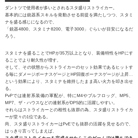
ダントツで使用者が多いとされるスタ盛りストライカー。
基本的には銃器系スキルを発動させる前提を満たしつつ、スタミ
ナを盛る感じになるので、
「銃器4800、スタミナ8200、電子3000」ぐらいが目安になるだ
ろう。
スタミナを盛ることでHPが35万以上となり、装備特性をHPにす
ることでより耐久性が増す。
そして、その状態からストライカーのセット効果であるヒットす
る毎にダメージボーナスゲージとHP回復ボーナスゲージが上昇…
という効果により、スタミナを維持したまま高い火力を叩き出せ
る。
PvPでは連射系装備の軍配が、特にM4やブルフロッグ、MP5、
MP7、ザ・ハウスなどの連射系がDPS的に活躍しやすい。
それらはストライカーとの相性も抜群の為、スタ盛りストライカ
ーが堂々の1位である。
尚、スタ盛りストライカーはPvEでも抜群の活躍を見せるので、
はっきり言ってしまえば、
スタ盛りストライカーを完成させたらこのゲームでは勝ちであ