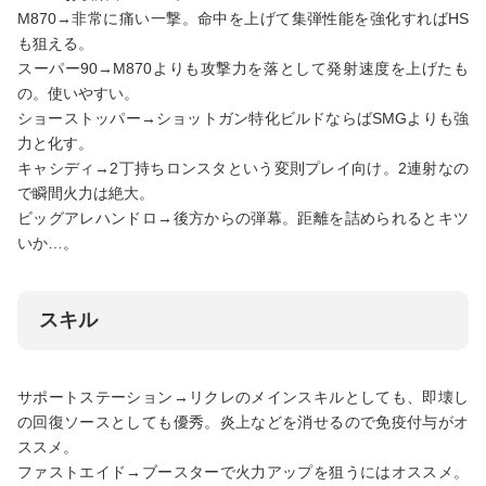
M870→非常に痛い一撃。命中を上げて集弾性能を強化すればHS
も狙える。
スーパー90→M870よりも攻撃力を落として発射速度を上げたも
の。使いやすい。
ショーストッパー→ショットガン特化ビルドならばSMGよりも強
力と化す。
キャシディ→2丁持ちロンスタという変則プレイ向け。2連射なの
で瞬間火力は絶大。
ビッグアレハンドロ→後方からの弾幕。距離を詰められるとキツ
いか…。
スキル
サポートステーション→リクレのメインスキルとしても、即壊し
の回復ソースとしても優秀。炎上などを消せるので免疫付与がオ
ススメ。
ファストエイド→ブースターで火力アップを狙うにはオススメ。