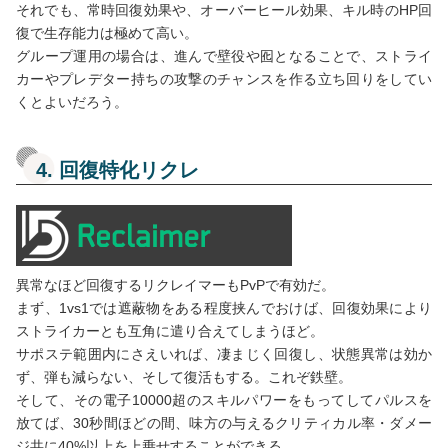
それでも、常時回復効果や、オーバーヒール効果、キル時のHP回
復で生存能力は極めて高い。
グループ運用の場合は、進んで壁役や囮となることで、ストライ
カーやプレデター持ちの攻撃のチャンスを作る立ち回りをしてい
くとよいだろう。
4. 回復特化リクレ
異常なほど回復するリクレイマーもPvPで有効だ。
まず、1vs1では遮蔽物をある程度挟んでおけば、回復効果により
ストライカーとも互角に遣り合えてしまうほど。
サポステ範囲内にさえいれば、凄まじく回復し、状態異常は効か
ず、弾も減らない、そして復活もする。これぞ鉄壁。
そして、その電子10000超のスキルパワーをもってしてパルスを
放てば、30秒間ほどの間、味方の与えるクリティカル率・ダメー
ジ共に40%以上を上乗せすることができる。