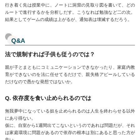
行き着く先は授業中に、ノートに洞窟の見取り図を書いて、どの
ルートで進行するかを分析しだす。こうなれば勉強など二の次。
結果としてゲームの成績は上がるが、通知表は壊滅するだろう。
Q&A
法で規制すれば子供も従うのでは？
親が子とまともにコミュニケーションできなかったり、家庭内教
育ができないのを法に任せてるだけで、親失格アピールしている
だけなので愚かな発想ではないか。
Q. 依存度を食い止められるのでは
無我夢中になっている奴を止められるのは人生を終わらせる以外
にあり得ない。
仮に、自室から1週間出てこないというのであれば問題だが、それ
は家庭環境に問題があるので依存の根本は別にあると思った方が
良い。