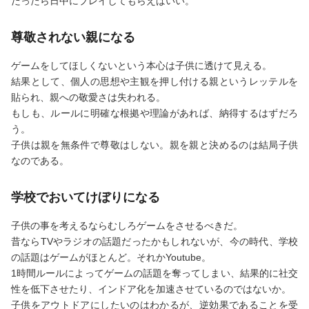
だったら日中にプレイしてもらえばいい。
尊敬されない親になる
ゲームをしてほしくないという本心は子供に透けて見える。
結果として、個人の思想や主観を押し付ける親というレッテルを
貼られ、親への敬愛さは失われる。
もしも、ルールに明確な根拠や理論があれば、納得するはずだろ
う。
子供は親を無条件で尊敬はしない。親を親と決めるのは結局子供
なのである。
学校でおいてけぼりになる
子供の事を考えるならむしろゲームをさせるべきだ。
昔ならTVやラジオの話題だったかもしれないが、今の時代、学校
の話題はゲームがほとんど。それかYoutube。
1時間ルールによってゲームの話題を奪ってしまい、結果的に社交
性を低下させたり、インドア化を加速させているのではないか。
子供をアウトドアにしたいのはわかるが、逆効果であることを受