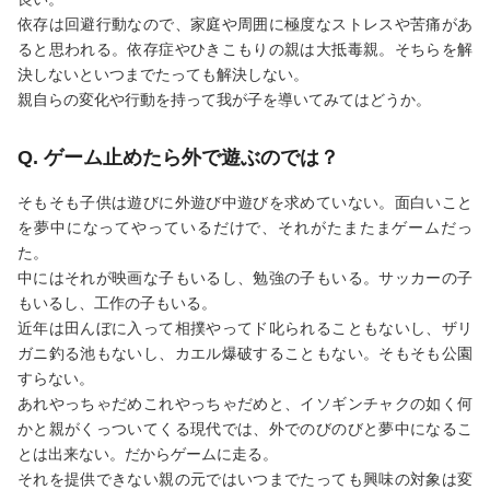
依存は回避行動なので、家庭や周囲に極度なストレスや苦痛があ
ると思われる。依存症やひきこもりの親は大抵毒親。そちらを解
決しないといつまでたっても解決しない。
親自らの変化や行動を持って我が子を導いてみてはどうか。
Q. ゲーム止めたら外で遊ぶのでは？
そもそも子供は遊びに外遊び中遊びを求めていない。面白いこと
を夢中になってやっているだけで、それがたまたまゲームだっ
た。
中にはそれが映画な子もいるし、勉強の子もいる。サッカーの子
もいるし、工作の子もいる。
近年は田んぼに入って相撲やってド叱られることもないし、ザリ
ガニ釣る池もないし、カエル爆破することもない。そもそも公園
すらない。
あれやっちゃだめこれやっちゃだめと、イソギンチャクの如く何
かと親がくっついてくる現代では、外でのびのびと夢中になるこ
とは出来ない。だからゲームに走る。
それを提供できない親の元ではいつまでたっても興味の対象は変