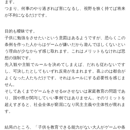
ます。
つまり、何事のやり過ぎれば害になるし、視野を狭く持てば将来
が不利になるだけです。
目的も曖昧です。
子供に勉強をさせたいという意図はあるようですが、恐らくこの
条例を作った人からはゲームが嫌いだから遊んでほしくないとい
う理由が少なからず感じ取れます。これはメリットもなければ思
想の強制です。
先入観や主観でルールを決めてしまえば、だれも従わないです
し、可決したとしてもいずれ反発が生まれます。喜ぶのは都合が
よくなった人たちだけです。それはルールにする必要性を感じま
せん。
そしてあくまでゲームをさせるorさせないは家庭教育の問題であ
り、国や県が関与していい事例ではありません。そのリミットを
超えすぎると、社会全体が窮屈になり民主主義や主体性が廃れま
す。
結局のところ、「子供を教育できる能力がない大人がゲームや条