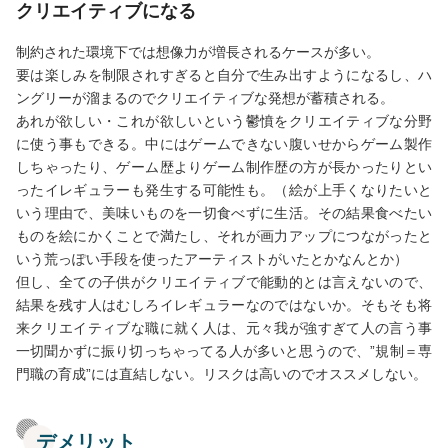
クリエイティブになる
制約された環境下では想像力が増長されるケースが多い。
要は楽しみを制限されすぎると自分で生み出すようになるし、ハ
ングリーが溜まるのでクリエイティブな発想が蓄積される。
あれが欲しい・これが欲しいという鬱憤をクリエイティブな分野
に使う事もできる。中にはゲームできない腹いせからゲーム製作
しちゃったり、ゲーム歴よりゲーム制作歴の方が長かったりとい
ったイレギュラーも発生する可能性も。（絵が上手くなりたいと
いう理由で、美味いものを一切食べずに生活。その結果食べたい
ものを絵にかくことで満たし、それが画力アップにつながったと
いう荒っぽい手段を使ったアーティストがいたとかなんとか）
但し、全ての子供がクリエイティブで能動的とは言えないので、
結果を残す人はむしろイレギュラーなのではないか。そもそも将
来クリエイティブな職に就く人は、元々我が強すぎて人の言う事
一切聞かずに振り切っちゃってる人が多いと思うので、”規制＝専
門職の育成”には直結しない。リスクは高いのでオススメしない。
デメリット