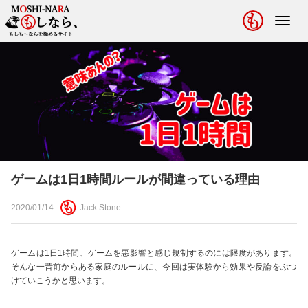
Toggl
navig
ゲームは1日1時間ルールが間違っている理由
2020/01/14
Jack Stone
ゲームは1日1時間、ゲームを悪影響と感じ規制するのには限度があります。
そんな一昔前からある家庭のルールに、今回は実体験から効果や反論をぶつ
けていこうかと思います。