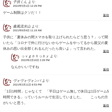
子供くん
より:
2022年5月1日 12:29 PM
ゲーム制限はクソだ！！
返信
龕風流水山
より:
2021年8月4日 11:19 AM
子供に「夏休みの間スマホを取り上げられたらどう思う？」って聞
いたら「コロナで外に行けないからゲームをやってるから親父の夏
休みの思い出全部くれるんだったら良いよ」って言われた。
返信
っｖｇｂｈっｂｙ
より:
2022年2月10日 2:28 PM
なんかいいですね
返信
ヴォヴォヴォンパ
より:
2021年2月11日 8:53 PM
「1日1時間」じゃなくて 「平日はゲーム無しで休日は1日ゲーム5
時間できる」っていうルールで生活していました。 こっちの方
がいいと思う。
返信