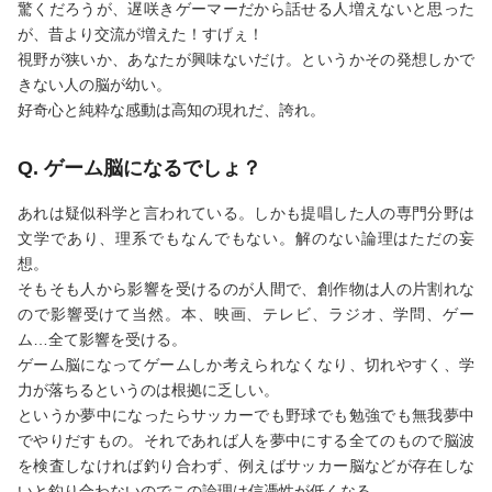
驚くだろうが、遅咲きゲーマーだから話せる人増えないと思った
が、昔より交流が増えた！すげぇ！
視野が狭いか、あなたが興味ないだけ。というかその発想しかで
きない人の脳が幼い。
好奇心と純粋な感動は高知の現れだ、誇れ。
Q. ゲーム脳になるでしょ？
あれは疑似科学と言われている。しかも提唱した人の専門分野は
文学であり、理系でもなんでもない。解のない論理はただの妄
想。
そもそも人から影響を受けるのが人間で、創作物は人の片割れな
ので影響受けて当然。本、映画、テレビ、ラジオ、学問、ゲー
ム…全て影響を受ける。
ゲーム脳になってゲームしか考えられなくなり、切れやすく、学
力が落ちるというのは根拠に乏しい。
というか夢中になったらサッカーでも野球でも勉強でも無我夢中
でやりだすもの。それであれば人を夢中にする全てのもので脳波
を検査しなければ釣り合わず、例えばサッカー脳などが存在しな
いと釣り合わないのでこの論理は信憑性が低くなる。