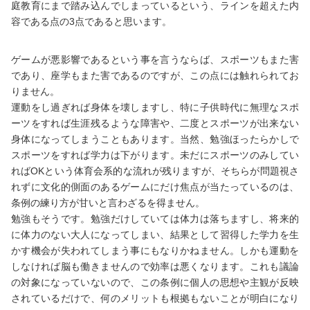
庭教育にまで踏み込んでしまっているという、ラインを超えた内
容である点の3点であると思います。
ゲームが悪影響であるという事を言うならば、スポーツもまた害
であり、座学もまた害であるのですが、この点には触れられてお
りません。
運動をし過ぎれば身体を壊しますし、特に子供時代に無理なスポ
ーツをすれば生涯残るような障害や、二度とスポーツが出来ない
身体になってしまうこともあります。当然、勉強ほったらかしで
スポーツをすれば学力は下がります。未だにスポーツのみしてい
ればOKという体育会系的な流れが残りますが、そちらが問題視さ
れずに文化的側面のあるゲームにだけ焦点が当たっているのは、
条例の練り方が甘いと言わざるを得ません。
勉強もそうです。勉強だけしていては体力は落ちますし、将来的
に体力のない大人になってしまい、結果として習得した学力を生
かす機会が失われてしまう事にもなりかねません。しかも運動を
しなければ脳も働きませんので効率は悪くなります。これも議論
の対象になっていないので、この条例に個人の思想や主観が反映
されているだけで、何のメリットも根拠もないことが明白になり