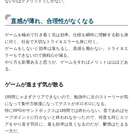
ないのはデメリットでしかない。
直感が薄れ、合理性がなくなる
ゲームを極めて行き着く先は効率。仕様を瞬時に理解する勘も身
に付く。社会で大切なトライ＆エラーも身に付く。
ゲームをしないと効率は落ちるし、直感も働かない。トライ＆エ
ラーもできないので挑戦心が減る。
やり方も影響あると思うが、ゲームをすればメリットは山ほどあ
る。
ゲームが進まず気が散る
1時間じゃまずクリアできないので、勉強中に次のストーリーが気
になって集中力散漫になってテストがボロボロになる。
特にRPGやサンドボックスは1時間では終わらない。昔であればセ
ーブポイントに行かないと終われなかったので、何度も同じエリ
アをやり直す羽目に。最も効率は良くなるのだが、鬱憤はたまる
一方だ。