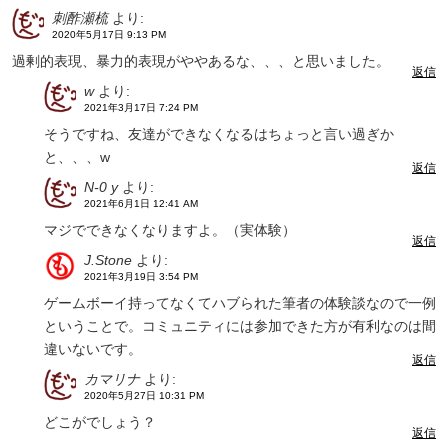
刺酢瀬梳
より:
2020年5月17日 9:13 PM
過剰的表現、暴力的表現がややあるな、、、と思いました。
返信
w
より:
2021年3月17日 7:24 PM
そうですね、友達ができなくなるはちょっと言い過ぎか
と、、、w
返信
N-0 y
より:
2021年6月1日 12:41 AM
マジでできなくなりますよ。（実体験）
返信
J.Stone
より:
2021年3月19日 3:54 PM
ゲームボーイ持ってなくてハブられた筆者の体験談なので一例
ということで。コミュニティには参加できた方が有利なのは間
違いないです。
返信
カマリナ
より:
2020年5月27日 10:31 PM
どこがでしょう？
返信