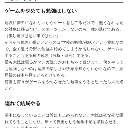
ゲームをやめても勉強はしない
勉強に夢中になれないからゲームをしてるだけで、無くなれば別
の対象に移るだけ。スポーツしかしないのも一種の逃げである。
（但し逃げは悪い事ではない）
そもそも勉強が嫌いというのは”学校の勉強が嫌い”という意味なの
で、全く違う分野の勉強を始めてしまうかもしれない。ゲームを
することもある種の勉強（分析・研究）である。
最も大抵は寝るかマンガ読むかおもちゃで遊びます。何をやって
も勉強しないのは勉強の楽しさや快感を知らないからなので、結
局親の背中を見ているだけである。
何度も言うがゲームをやめさせたら勉強をやると思ったら大間違
いだ。
隠れて結局やる
夢中になっていることは誰にも止められない。大抵は夜な夜な隠
れてやることになり、帰って夜更かしや睡眠不足を増長させる。