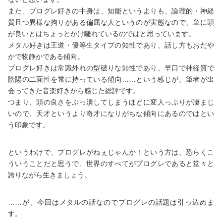
また、プログレ好きの中身は、知能というよりも、論理的・神経
質且つ異様な拘りがある偏屈な人というのが実態なので、単に頭
が良いとはちょっとかけ離れているのではと思っています。
メタル好きは王道・優等生タイプの知性であり、話し方もおだや
かで物静かである傾向。
プログレ好きは常識外れの型破りな知性であり、早口で神経質で
陰陽の二面性を常に持っている傾向……という感じが、筆者が出
会ってきた音楽好きから感じた総評です。
つまり、頭の良さをぶっ潰してしまうほどに変人っぷりが凄まじ
いので、天才というより奇才になりがちな傾向にあるのではとい
う印象です。
というわけで、プログレがねぇじゃんか！という方は、恐らくこ
ういうことだと思うで、世界のすべてがプログレであると堂々と
誇りながら生きましょう。
……が、今回はメタルの話なのでプログレの話題は引っ込めま
す。