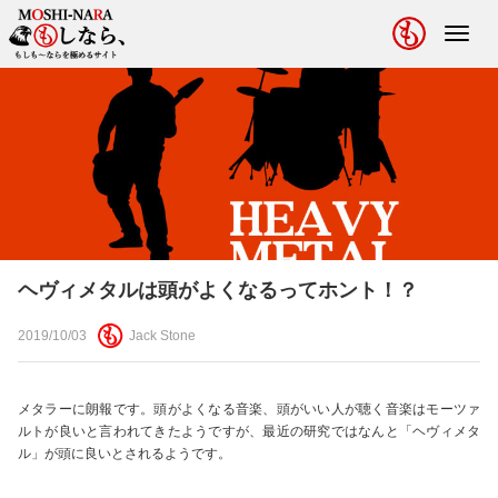
Toggl
navig
ヘヴィメタルは頭がよくなるってホント！？
2019/10/03
Jack Stone
メタラーに朗報です。頭がよくなる音楽、頭がいい人が聴く音楽はモーツァ
ルトが良いと言われてきたようですが、最近の研究ではなんと「ヘヴィメタ
ル」が頭に良いとされるようです。