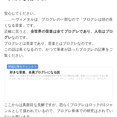
安心してください。
……ヘヴィメタルは、プログレの一部なので「プログレは頭の良
くなる音楽」です。
正確に言うと、
全世界の音楽は全てプログレであり、人生はプロ
グレ
なのです。
プログレとは音楽であり、音楽とはプログレなのです。
この話は長くなるので、かつて筆者が語ったプログレの記事をご
覧ください。
好きな音楽、全員プログレになる説
音楽ジャンル多すぎ！皆さんはどんな音楽が好きですか？そう聞かれた際、音楽ジャンルを口にすると思
います。ポップ、ロック、パンク、メタル、ラップ、テクノ、ハウス、ジャズ、クラシック、ゲームソン
グ…etcもっと熱烈なファンの方は、例えばオルタナティブロックが好きだ！とか言ってみたり、ダブステ
ップが好きだとか、ニューウェーブが好きだとか言ってみたり、ビバップだの、現代音楽だの、ハードコ
アパンクだの、メロディックスピードメタルだの…もう頭痛くなってくるわ！｢私はこのジャンルの細分化
にモノ申したい！！｣そう言う...
ここからは真面目な見解ですが、恐らくプログレはロックの1ジャ
ンルとして扱われているので、プログレ単体での研究はされてい
ないと思います。