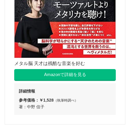
メタル脳 天才は残酷な音楽を好む
Amazonで詳細を見る
詳細情報
参考価格：￥1,528
（執筆時調べ）
著：中野 信子