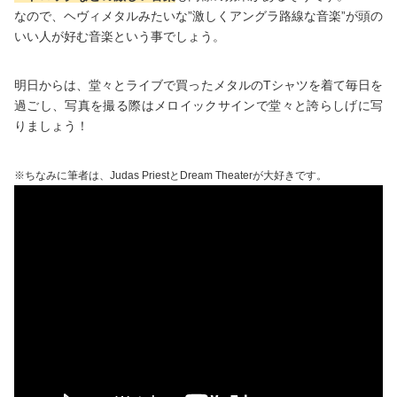
なので、ヘヴィメタルみたいな”激しくアングラ路線な音楽”が頭の
いい人が好む音楽という事でしょう。
明日からは、堂々とライブで買ったメタルのTシャツを着て毎日を
過ごし、写真を撮る際はメロイックサインで堂々と誇らしげに写
りましょう！
※ちなみに筆者は、Judas PriestとDream Theaterが大好きです。