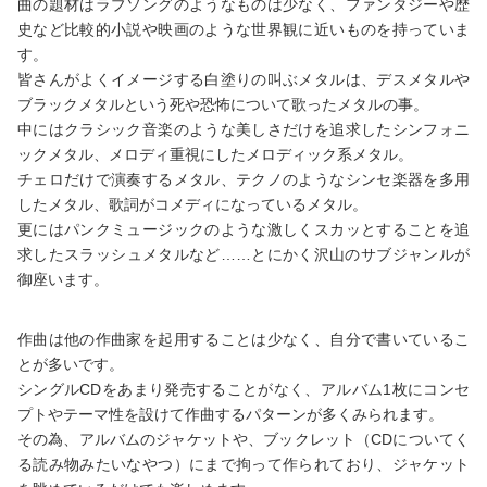
曲の題材はラブソングのようなものは少なく、ファンタジーや歴
史など比較的小説や映画のような世界観に近いものを持っていま
す。
皆さんがよくイメージする白塗りの叫ぶメタルは、デスメタルや
ブラックメタルという死や恐怖について歌ったメタルの事。
中にはクラシック音楽のような美しさだけを追求したシンフォニ
ックメタル、メロディ重視にしたメロディック系メタル。
チェロだけで演奏するメタル、テクノのようなシンセ楽器を多用
したメタル、歌詞がコメディになっているメタル。
更にはパンクミュージックのような激しくスカッとすることを追
求したスラッシュメタルなど……とにかく沢山のサブジャンルが
御座います。
作曲は他の作曲家を起用することは少なく、自分で書いているこ
とが多いです。
シングルCDをあまり発売することがなく、アルバム1枚にコンセ
プトやテーマ性を設けて作曲するパターンが多くみられます。
その為、アルバムのジャケットや、ブックレット（CDについてく
る読み物みたいなやつ）にまで拘って作られており、ジャケット