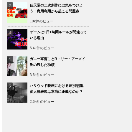
任天堂の二次創作には気をつけよ
う！商用利用から起こる問題点
10k件のビュー
ゲームは1日1時間ルールが間違って
いる理由
6.4k件のビュー
ガニー軍曹ことR・リー・アーメイ
氏の残した功績
3.6k件のビュー
ハリウッド映画における差別意識、
多人種表現は本当に正義なのか？
2.6k件のビュー