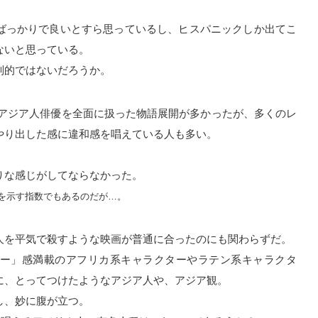
ばっかりで良いとすら思っているし、ヒスパニックしか出てこ
ないと思っている。
別的ではないだろうか。
、アジア人俳優を全面に扱った物語展開が多かったが、多くのレ
やり出した感に違和感を唱えている人も多い。
りな感じがしてならなかった。
を示す指数でもあるのだが…。
人を平気で殺すような映画が普通に合ったのにも関わらずだ。
ー」感満載のアフリカ系キャラクターやラテン系キャラクタ
に、とってつけたようなアジア人や、アジア観。
し、妙に腹が立つ。