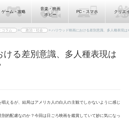
音楽・映画
ゲーム・攻略
PC・スマホ
クリエ
ホビー
・コラム
>
政治・社会
>
ハリウッド映画における差別意識、多人種表現は
おける差別意識、多人種表現は
？
を唱えるが、結局はアメリカ人の白人の主観でしかないように感じ
差別的配慮なのか？今回は日ごろ映画を鑑賞していて妙に気になっ