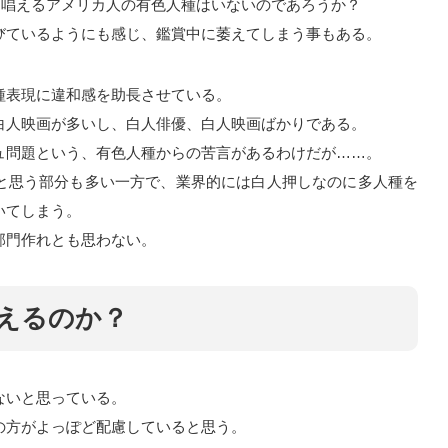
を唱えるアメリカ人の有色人種はいないのであろうか？
びているようにも感じ、鑑賞中に萎えてしまう事もある。
種表現に違和感を助長させている。
白人映画が多いし、白人俳優、白人映画ばかりである。
ュ問題という、有色人種からの苦言があるわけだが……。
と思う部分も多い一方で、業界的には白人押しなのに多人種を
いてしまう。
部門作れとも思わない。
えるのか？
ないと思っている。
の方がよっぽど配慮していると思う。