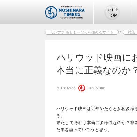
サイト
TOP
モシナラ:もしも～ならを極めるサイト
>
特集
ハリウッド映画に
本当に正義なのか
2018/02/23
Jack Stone
ハリウッド映画は近年やたらと多種多様
る。
果たしてそれは本当に多様性なのか？非
た事を語っていこうと思う。