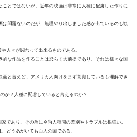
たことではないが、近年の映画は非常に人種に配慮した作りに
画は問題ないのだが、無理やり出しました感が出ているのも観
業や人々が関わって出来るものである。
界的な作品を作ることは恐らく大前提であり、それは様々な国
映画と言えど、アメリカ人向けをまず意識しているも理解でき
なのか？人種に配慮していると言えるのか？
国家であり、その為に今尚人種間の差別やトラブルは根強い。
は、どうあがいても白人の国である。