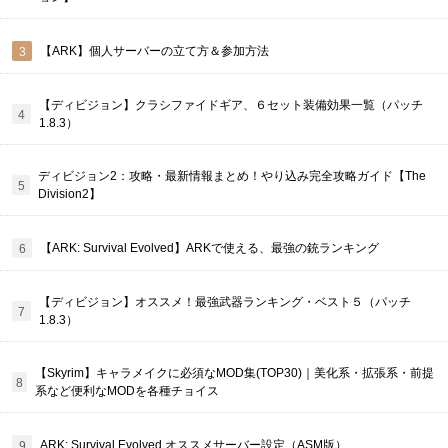
【ARK】個人サーバーの立て方＆参加方法
【ディビジョン】クラシファイドギア、６セット装備効果一覧（パッチ
1.8.3）
ディビジョン2：攻略・最新情報まとめ！やり込み完全攻略ガイド【The
Division2】
【ARK: Survival Evolved】ARKで使える、最強の銃ランキング
【ディビジョン】オススメ！最強武器ランキング・ベスト５（パッチ
1.8.3）
【Skyrim】キャラメイクに必須なMOD集(TOP30)｜美化系・拡張系・前提
系など便利なMODを各種チョイス
ARK: Survival Evolved オススメサーバー設定（ASM版）