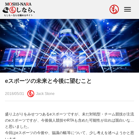
Toggl
navig
eスポーツの未来と今後に望むこと
2018/05/31
Jack Stone
盛り上がりをみせつつあるeスポーツですが、未だ対戦型・チーム競技が主流
のeスポーツですが、今後個人競技やRTAも含めた可能性が出れば面白いな…
と思いました。
今回はeスポーツの今後や、協議の幅等について、少し考えを述べようかと思
います。