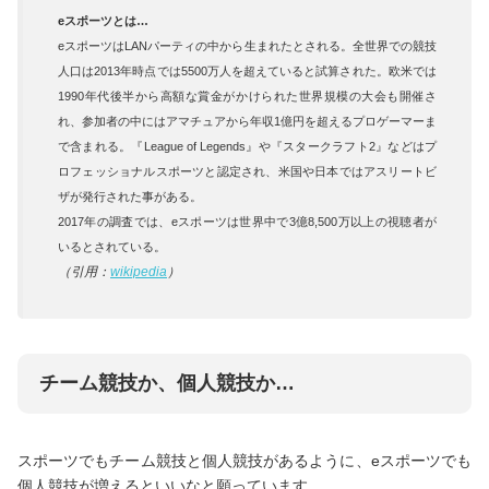
eスポーツとは…
eスポーツはLANパーティの中から生まれたとされる。全世界での競技
人口は2013年時点では5500万人を超えていると試算された。欧米では
1990年代後半から高額な賞金がかけられた世界規模の大会も開催さ
れ、参加者の中にはアマチュアから年収1億円を超えるプロゲーマーま
で含まれる。『League of Legends』や『スタークラフト2』などはプ
ロフェッショナルスポーツと認定され、米国や日本ではアスリートビ
ザが発行された事がある。
2017年の調査では、eスポーツは世界中で3億8,500万以上の視聴者が
いるとされている。
（引用：
wikipedia
）
チーム競技か、個人競技か…
スポーツでもチーム競技と個人競技があるように、eスポーツでも
個人競技が増えるといいなと願っています。