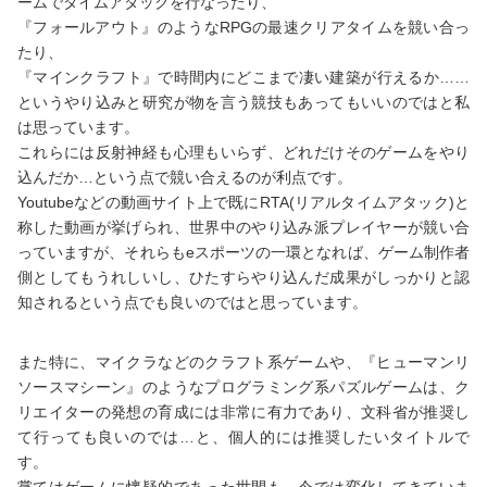
ームでタイムアタックを行なったり、
『フォールアウト』のようなRPGの最速クリアタイムを競い合っ
たり、
『マインクラフト』で時間内にどこまで凄い建築が行えるか……
というやり込みと研究が物を言う競技もあってもいいのではと私
は思っています。
これらには反射神経も心理もいらず、どれだけそのゲームをやり
込んだか…という点で競い合えるのが利点です。
Youtubeなどの動画サイト上で既にRTA(リアルタイムアタック)と
称した動画が挙げられ、世界中のやり込み派プレイヤーが競い合
っていますが、それらもeスポーツの一環となれば、ゲーム制作者
側としてもうれしいし、ひたすらやり込んだ成果がしっかりと認
知されるという点でも良いのではと思っています。
また特に、マイクラなどのクラフト系ゲームや、『ヒューマンリ
ソースマシーン』のようなプログラミング系パズルゲームは、ク
リエイターの発想の育成には非常に有力であり、文科省が推奨し
て行っても良いのでは…と、個人的には推奨したいタイトルで
す。