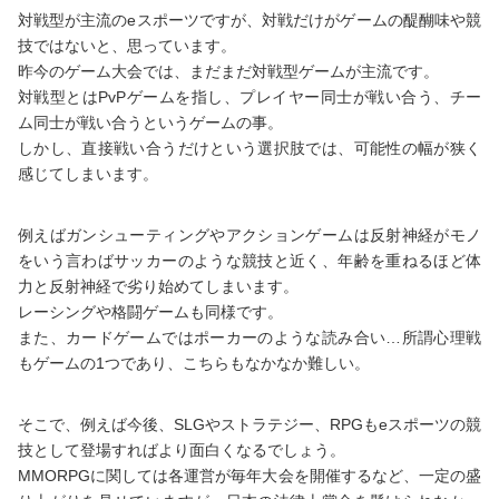
対戦型が主流のeスポーツですが、対戦だけがゲームの醍醐味や競
技ではないと、思っています。
昨今のゲーム大会では、まだまだ対戦型ゲームが主流です。
対戦型とはPvPゲームを指し、プレイヤー同士が戦い合う、チー
ム同士が戦い合うというゲームの事。
しかし、直接戦い合うだけという選択肢では、可能性の幅が狭く
感じてしまいます。
例えばガンシューティングやアクションゲームは反射神経がモノ
をいう言わばサッカーのような競技と近く、年齢を重ねるほど体
力と反射神経で劣り始めてしまいます。
レーシングや格闘ゲームも同様です。
また、カードゲームではポーカーのような読み合い…所謂心理戦
もゲームの1つであり、こちらもなかなか難しい。
そこで、例えば今後、SLGやストラテジー、RPGもeスポーツの競
技として登場すればより面白くなるでしょう。
MMORPGに関しては各運営が毎年大会を開催するなど、一定の盛