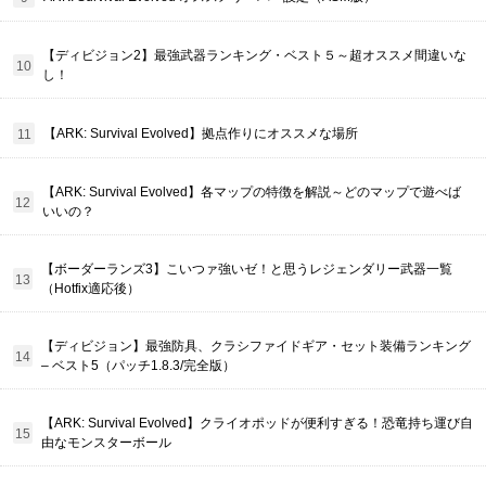
【ディビジョン2】最強武器ランキング・ベスト５～超オススメ間違いな
し！
【ARK: Survival Evolved】拠点作りにオススメな場所
【ARK: Survival Evolved】各マップの特徴を解説～どのマップで遊べば
いいの？
【ボーダーランズ3】こいつァ強いゼ！と思うレジェンダリー武器一覧
（Hotfix適応後）
【ディビジョン】最強防具、クラシファイドギア・セット装備ランキング
– ベスト5（パッチ1.8.3/完全版）
【ARK: Survival Evolved】クライオポッドが便利すぎる！恐竜持ち運び自
由なモンスターボール