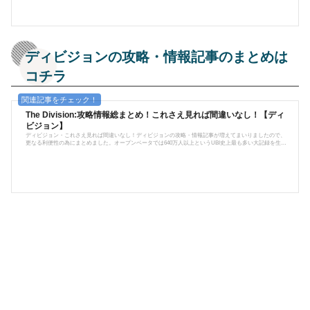
ディビジョンの攻略・情報記事のまとめは
コチラ
The Division:攻略情報総まとめ！これさえ見れば間違いなし！【ディ
ビジョン】
ディビジョン・これさえ見れば間違いなし！ディビジョンの攻略・情報記事が増えてまいりましたので、
更なる利便性の為にまとめました。オープンベータでは640万人以上というUBI史上最も多い大記録を生み
出し、2016年3月に発売して以後、PS4/XBOX/PCと展開。今尚全世界からプレイヤーが集まる大人気ハクス
ラTPS。今後もアップデートが続けられていくであろうディビジョン、今後も攻略や情報をお届けしてい
きます。Tom Clancy's The Divisionは、PC/XBOX/PS4で展開されているハクスラ系のオンラインRPG-TPS
である。RPGと謳ってはい...