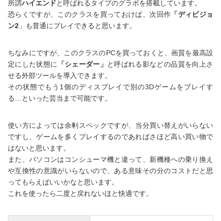
所謂
ハイエンド
と呼ばれるタイプのグラボを搭載しています。
恐らくですが、このクラスを買っておけば、次回作
「ディビジョ
ン2
」も普通にプレイできると思います。
ちなみにですが、このクラスのPCを買っておくと、画質を最高設
定にした状態に
「シェーダー」
と呼ばれる影などの品質を向上さ
せる外部ツールを導入できます。
その状態でもう1個のディスプレイで別の3Dゲームをプレイす
る…といった芸当まで可能です。
使い方によっては余剰スペックですが、当分買い替えがいらない
ですし、ゲームを多くプレイするのであればさほど高い買い物で
はないと思います。
また、パソコンはコンシューマ機と違って、新機種への乗り換え
や互換性の意識がいらないので、ある意味その分のコストだと思
ってもらえばいいかなと思います。
これを使ったら二度と戻れないほと快適です。