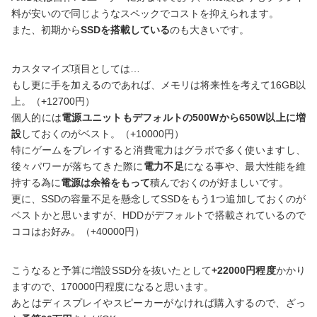
料が安いので同じようなスペックでコストを抑えられます。
また、初期から
SSDを搭載している
のも大きいです。
カスタマイズ項目としては…
もし更に手を加えるのであれば、メモリは将来性を考えて16GB以
上。（+12700円）
個人的には
電源ユニットもデフォルトの500Wから650W以上に増
設
しておくのがベスト。（+10000円）
特にゲームをプレイすると消費電力はグラボで多く使いますし、
後々パワーが落ちてきた際に
電力不足
になる事や、最大性能を維
持する為に
電源は余裕をもって
積んでおくのが好ましいです。
更に、SSDの容量不足を懸念してSSDをもう1つ追加しておくのが
ベストかと思いますが、HDDがデフォルトで搭載されているので
ココはお好み。（+40000円）
こうなると予算に増設SSD分を抜いたとして
+22000円程度
かかり
ますので、170000円程度になると思います。
あとはディスプレイやスピーカーがなければ購入するので、ざっ