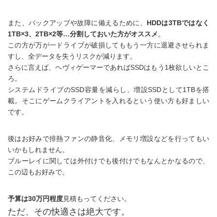
また、バックアップや故障に備えるために、
HDDは3TBではなく
1TB×3、2TB×2等…分割しておいた方がオススメ
。
この方が万が一ドライブが破損してももう一方に退避させられま
すし、全データを失うリスクが減ります。
さらに言えば、ヘヴィゲーマーであればSSDはもう1枚欲しいとこ
ろ。
システムドライブのSSD容量を減らし、増設SSDとして1TBを搭
載。そこにゲームクライアントを入れるという使い方も好ましい
です。
後はお好みで排熱ファンの静音化、メモリ増設などを行ってもい
いかもしれません。
ブルーレイに関しては外付けでも後付けでもなんとかなるので、
この辺もお好みで。
予算は30万円程度
見積もってください。
ただ、その快適さは絶大です。