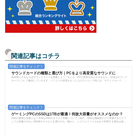
関連記事はコチラ
サウンドカードの種類と選び方｜PCをより高音質なサウンドに
高音質にするならばサウンドカードを搭載しよう『もしも…PCの音質を向上させるなら』今回はサウンド
カードについて解説していきます。パソコンの音質をもっと上げたいという時には「サウンドカード」が
必要となってきます。ですが、サウンドカードといっても商品を調べれば種類が多くてわからないといっ
た事があるのではないでしょうか。そこで今回、モシナラではサウンドカードの種類と選び方、そしてオ
ススメのサウンドカードをご紹介していきます！サウンドカードとは？そもそもサウンドカードは…パソ
コンで流れる音声（音響信号）...
ゲーミングPCのSSDは1TBが最適！何故大容量がオススメなのか？
SSDの最適な容量とは？今回はSSDのオススメ容量についてご紹介。SSDは価格面だけで考慮するとどう
しても容量の少ない256GBモデルなどを選びがち。確かに、システムファイルのみで利用する場合は低容
量のモノで十分ですが、データ管理用の言わばDドライブとして利用するには少なすぎます。では、SSDの
容量はどれぐらいがベストなのでしょうか。SSDの容量は1TBがオススメ！ズバリ1TB以上です。特にこれ
はゲーミングPCユーザーにオススメの容量となります。最近のゲームクライアントは50GB超のモノも少な
くありませんので、低容量のSSDで...