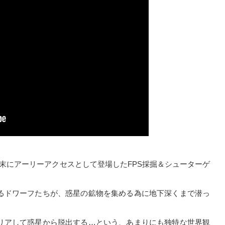
2018年2月末にアーリーアクセスとして登場したFPS採掘＆シューターゲ
るドワーフたちが、惑星の鉱物を集める為に地下深くまで潜っ
リアして惑星から脱出する…という、あまりにも独特な世界観