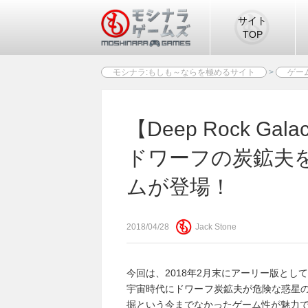
サイト
TOP
モシナラ:もしも～ならを極めるサイト
>
ゲー
ンゲームが登場！
【Deep Rock G
ドワーフの炭鉱夫
ムが登場！
2018/04/28
Jack Stone
今回は、2018年2月末にアーリー版として発売
宇宙時代にドワーフ炭鉱夫が危険な惑星の
掘という今までなかったゲーム性が魅力