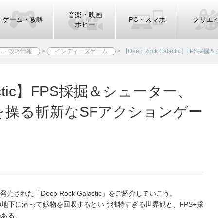
音楽・映画
ゲーム・攻略
PC・スマホ
クリエ
ホビー
ム・攻略情報
>
インディーズゲーム
>
【Deep Rock Galactic】
alactic】FPS採掘＆シューター、
を操る斬新なSFアクションゲー
された「Deep Rock Galactic」をご紹介していこう。
地下に潜って鉱物を回収するという独特すぎる世界観と、FPS+採
である。