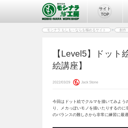
サイト
TOP
モシナラ:もしも～ならを極めるサイト
>
創作
【Level5】ド
絵講座】
2022/03/29
Jack Stone
今回はドット絵でクルマを描いてみよう
り、メカっぽいモノを描いたりするのに
のバランスの難しさから非常に練習に最