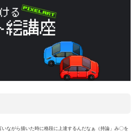
言いながら描いた時に格段に上達するんだなぁ（持論」み〇を