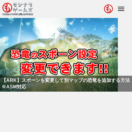
Toggl
navig
【ARK】Epic Games版をプレイする際の注意点