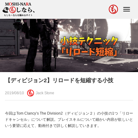
Toggl
navig
【ディビジョン2】リロードを短縮する小技
2019/08/10
Jack Stone
今回はTom Clancy’s The Division2（ディビジョン２）の小技の1つ「リロー
ドキャンセル」について解説。プレイスキルについて細かい内容が欲しいと
いう要望に応えて、動画付きで詳しく解説していきます。