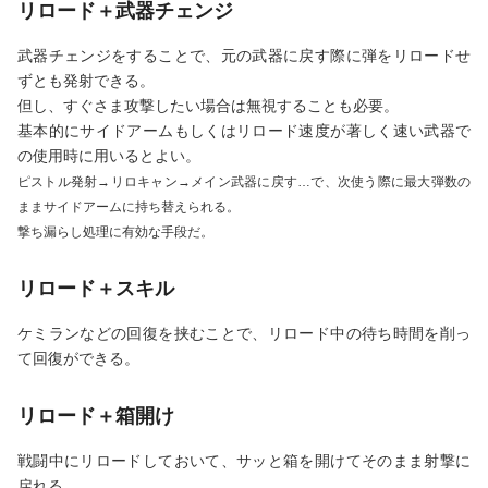
リロード＋武器チェンジ
武器チェンジをすることで、元の武器に戻す際に弾をリロードせ
ずとも発射できる。
但し、すぐさま攻撃したい場合は無視することも必要。
基本的にサイドアームもしくはリロード速度が著しく速い武器で
の使用時に用いるとよい。
ピストル発射→リロキャン→メイン武器に戻す…で、次使う際に最大弾数の
ままサイドアームに持ち替えられる。
撃ち漏らし処理に有効な手段だ。
リロード＋スキル
ケミランなどの回復を挟むことで、リロード中の待ち時間を削っ
て回復ができる。
リロード＋箱開け
戦闘中にリロードしておいて、サッと箱を開けてそのまま射撃に
戻れる。