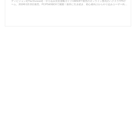
ディビジョン2(The Division2)・やり込み完全攻略ガイドUBISOFT発売のオンライン形式のハクスラTPSゲ
ーム。2019年3月15日発売。PC/PS4/XBOXで展開！前作に引き続き、初心者向けからやり込みユーザー向け
まで徹底的に攻略情報をお届けしていきます！Tom Clancy's The Division2は、ハクスラ系のオンラインTP
Sである。細菌テロによって人類の大半が死滅したアメリカで、秩序を取り戻すために戦うエージェントの
物語。ストーリーは軍事小説家の故トム･クランシーが原作であり、濃密で緊迫感のある状況が描かれる。
前作では真冬のニュ...