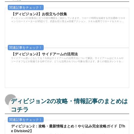
【ディビジョン2】お役立ち小技集
ディビジョン2小技集役に立つ小技や機能をご紹介していきます。リロード時間を短縮する方法通称:リロキ
ャンリロードメーターが3/5辺りで、武器を切り替えor回避アクション、スキル使用でリロードをスキップ
できる小技。LMGや武器持ち替え時に利用すると、リロードの隙を減らせる。最初は失敗するかもしれな
いが、慣れると切り替え時や回避時などに挟んで多用できる。※但し、単発弾込め系のSGや一部ライフル
では効果がない。微妙にリロード高速化弾を撃ち切らずにリロードすると、微妙にリロードが早くなる。
これは、タクティカルリロー...
【ディビジョン2】サイドアームの活用法
サイドアーム使いこなしてる？今回はサイドアームの活用方法について解説。サイドアームはピストルや
ソードオフなどが装備できる枠ですが、どうも活用されづらい印象を受けます。多くの場合タレントを発
動させるだけの１パーツで終わっていたりしますし、そもそもどう使ったら分かっていない…というパタ
ーンが多いのではないでしょうか。そこで、サイドアームにはこんな使い方がある！というのを解説して
いきます。撃ち漏らし処理サイドアームは撃ち漏らしの処理に最適です！敵を撃ち漏らしたとき、リロー
ドして処理しようとすると時間...
ディビジョン2の攻略・情報記事のまとめは
コチラ
ディビジョン2：攻略・最新情報まとめ！やり込み完全攻略ガイド【Th
e Division2】