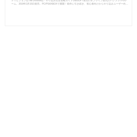
ディビジョン2(The Division2)・やり込み完全攻略ガイドUBISOFT発売のオンライン形式のハクスラTPSゲ
ーム。2019年3月15日発売。PC/PS4/XBOXで展開！前作に引き続き、初心者向けからやり込みユーザー向け
まで徹底的に攻略情報をお届けしていきます！Tom Clancy's The Division2は、ハクスラ系のオンラインTP
Sである。細菌テロによって人類の大半が死滅したアメリカで、秩序を取り戻すために戦うエージェントの
物語。ストーリーは軍事小説家の故トム･クランシーが原作であり、濃密で緊迫感のある状況が描かれる。
前作では真冬のニュ...