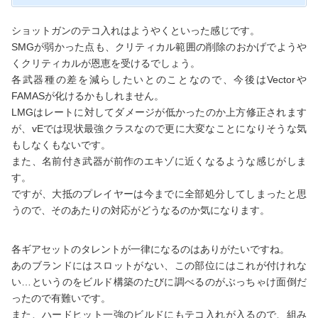
ショットガンのテコ入れはようやくといった感じです。
SMGが弱かった点も、クリティカル範囲の削除のおかげでようや
くクリティカルが恩恵を受けるでしょう。
各武器種の差を減らしたいとのことなので、今後はVectorや
FAMASが化けるかもしれません。
LMGはレートに対してダメージが低かったのか上方修正されます
が、vEでは現状最強クラスなので更に大変なことになりそうな気
もしなくもないです。
また、名前付き武器が前作のエキゾに近くなるような感じがしま
す。
ですが、大抵のプレイヤーは今までに全部処分してしまったと思
うので、そのあたりの対応がどうなるのか気になります。
各ギアセットのタレントが一律になるのはありがたいですね。
あのブランドにはスロットがない、この部位にはこれが付けれな
い…というのをビルド構築のたびに調べるのがぶっちゃけ面倒だ
ったので有難いです。
また、ハードヒット一強のビルドにもテコ入れが入るので、組み