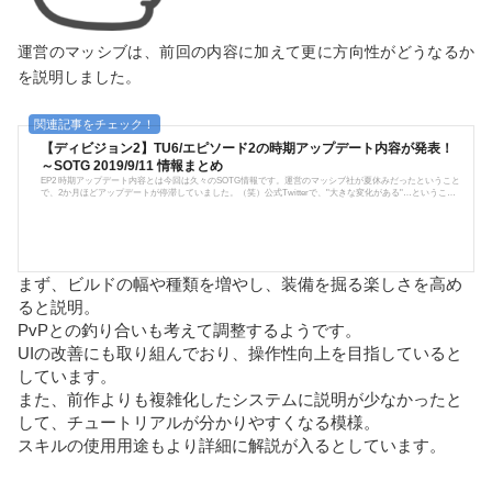
運営のマッシブは、前回の内容に加えて更に方向性がどうなるか
を説明しました。
【ディビジョン2】TU6/エピソード2の時期アップデート内容が発表！
～SOTG 2019/9/11 情報まとめ
EP2 時期アップデート内容とは今回は久々のSOTG情報です。運営のマッシブ社が夏休みだったということ
で、2か月ほどアップデートが停滞していました。（笑）公式Twitterで、"大きな変化がある"…ということ
なので、期待してSOTGの内容をチェックしていきましょう。時期アップデートでは、新しいギアセット、
ドロップ率の修正が盛り込まれるようです。尚、この内容は公式放送を翻訳した内容になっているので、
解釈違いや誤訳があるかもしれません。ご了承下さい。バグ修正さて、夏休みと言っても小さなバグ修正
は行われていたよ...
まず、ビルドの幅や種類を増やし、装備を掘る楽しさを高め
ると説明。
PvPとの釣り合いも考えて調整するようです。
UIの改善にも取り組んでおり、操作性向上を目指していると
しています。
また、前作よりも複雑化したシステムに説明が少なかったと
して、チュートリアルが分かりやすくなる模様。
スキルの使用用途もより詳細に解説が入るとしています。