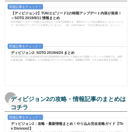
【ディビジョン2】TU6/エピソード2の時期アップデート内容が発表！
～SOTG 2019/9/11 情報まとめ
EP2 時期アップデート内容とは今回は久々のSOTG情報です。運営のマッシブ社が夏休みだったということ
で、2か月ほどアップデートが停滞していました。（笑）公式Twitterで、"大きな変化がある"…ということ
なので、期待してSOTGの内容をチェックしていきましょう。時期アップデートでは、新しいギアセット、
ドロップ率の修正が盛り込まれるようです。尚、この内容は公式放送を翻訳した内容になっているので、
解釈違いや誤訳があるかもしれません。ご了承下さい。バグ修正さて、夏休みと言っても小さなバグ修正
は行われていたよ...
ディビジョン2: SOTG 2019/4/24 まとめ
4月24日SOTGまとめ2019年4月24日(現地時間)のSOTGにて発表された時期パッチノートの発表です。前回
の発表以後、不満爆発だったDZ限定のギアスコアの仕様や、再調整の手間、スキル系が弱すぎる問題、ク
ラフト関係についての内容でした。遊び方を制限する前回の発表は良くないと判断したのか、前作１のよ
うな仕様に戻りつつあります。前作からのプレイヤーにとって、あくまでディビジョン２は１の延長線上
で遊びたかったという想いが強かったと思うので、今回の調整内容は多少良い方向に進んでいるのかなと
いう印象。とはいえ、まだまだ...
ディビジョン2の攻略・情報記事のまとめは
コチラ
ディビジョン2：攻略・最新情報まとめ！やり込み完全攻略ガイド【Th
e Division2】