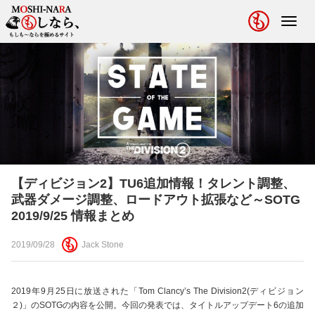
Toggl
navig
【ディビジョン2】TU6追加情報！タレント調整、
武器ダメージ調整、ロードアウト拡張など～SOTG
2019/9/25 情報まとめ
2019/09/28
Jack Stone
2019年9月25日に放送された「Tom Clancy’s The Division2(ディビジョン
２)」のSOTGの内容を公開。今回の発表では、タイトルアップデート6の追加