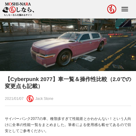
Toggl
navig
【Cyberpunk 2077】車一覧＆操作性比較（2.0での
変更点も記載）
2021/01/07
Jack Stone
サイバーパンク2077の車、種類多すぎて性能差とかわかんない！という人向
けに全車の性能一覧をまとめました。筆者による使用感も載せてあるので目
安としてご参考ください。