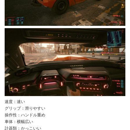
速度：速い
グリップ：滑りやすい
操作性：ハンドル重め
車体：横幅広い
計器類：かっこいい