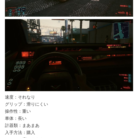
速度：それなり
グリップ：滑りにくい
操作性：重い
車体：長い
計器類：まあまあ
入手方法：購入