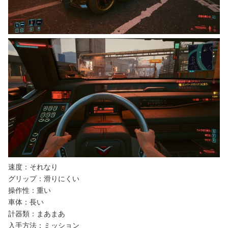
速度：それなり
グリップ：滑りにくい
操作性：重い
車体：長い
計器類：まあまあ
入手方法：ミッション