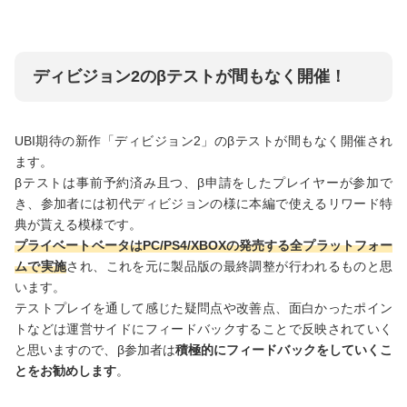
ディビジョン2のβテストが間もなく開催！
UBI期待の新作「ディビジョン2」のβテストが間もなく開催され
ます。
βテストは事前予約済み且つ、β申請をしたプレイヤーが参加で
き、参加者には初代ディビジョンの様に本編で使えるリワード特
典が貰える模様です。
プライベートベータはPC/PS4/XBOXの発売する全プラットフォー
ムで実施
され、これを元に製品版の最終調整が行われるものと思
います。
テストプレイを通して感じた疑問点や改善点、面白かったポイン
トなどは運営サイドにフィードバックすることで反映されていく
と思いますので、β参加者は
積極的にフィードバックをしていくこ
とをお勧めします
。