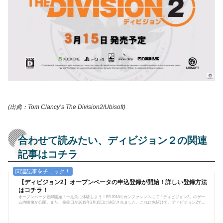
(出典：Tom Clancy’s The Division2/Ubisoft)
合わせて読みたい、ディビジョン２の関連
記事はコチラ
【ディビジョン2】オープンベータの申込登録が開始！詳しい登録方法
はコチラ！
オープンベータ登録開始！一足先に体験しよう！E3 2018のカンファレンスにて「ディビジョン2」のゲー
ム内映像が公開。また、発売日が2019年3月15日に決定されました。これに先駆けて、ディビジョン2では
本日よりオープンベータが開催！各フィードバックや、バグ修正、バランス修正箇所などを得たりする作
業になる模様。一足先に体験したい、そしてより良いゲームになる為に貢献したい…という方は是非とも
このオープンベータに申し込んでみましょう。前作ディビジョンでのオープンベータでは、参加特典があ