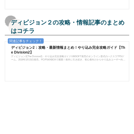
りましたので、今回も何かしら...
ディビジョン２の攻略・情報記事のまとめ
はコチラ
ディビジョン2：攻略・最新情報まとめ！やり込み完全攻略ガイド【Th
e Division2】
ディビジョン2(The Division2)・やり込み完全攻略ガイドUBISOFT発売のオンライン形式のハクスラTPSゲ
ーム。2019年3月15日発売。PC/PS4/XBOXで展開！前作に引き続き、初心者向けからやり込みユーザー向け
まで徹底的に攻略情報をお届けしていきます！Tom Clancy's The Division2は、ハクスラ系のオンラインTP
Sである。細菌テロによって人類の大半が死滅したアメリカで、秩序を取り戻すために戦うエージェントの
物語。ストーリーは軍事小説家の故トム･クランシーが原作であり、濃密で緊迫感のある状況が描かれる。
前作では真冬のニュ...