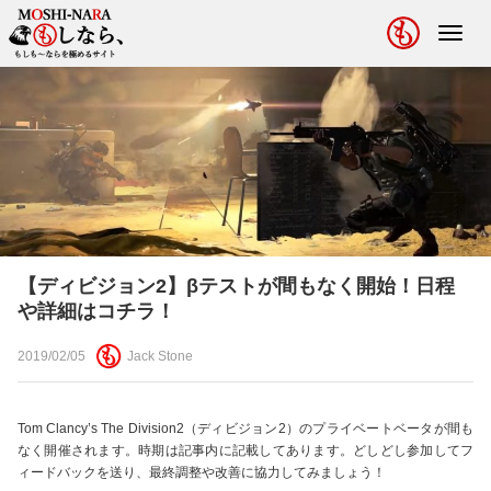
Toggl
navig
【ディビジョン2】βテストが間もなく開始！日程
や詳細はコチラ！
2019/02/05
Jack Stone
Tom Clancy’s The Division2（ディビジョン2）のプライベートベータが間も
なく開催されます。時期は記事内に記載してあります。どしどし参加してフ
ィードバックを送り、最終調整や改善に協力してみましょう！