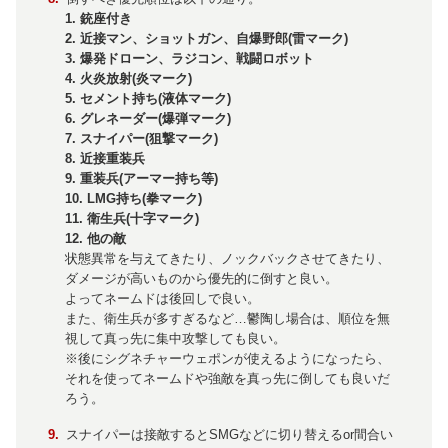
1. 銃座付き
2. 近接マン、ショットガン、自爆野郎(雷マーク)
3. 爆発ドローン、ラジコン、戦闘ロボット
4. 火炎放射(炎マーク)
5. セメント持ち(液体マーク)
6. グレネーダー(爆弾マーク)
7. スナイパー(狙撃マーク)
8. 近接重装兵
9. 重装兵(アーマー持ち等)
10. LMG持ち(拳マーク)
11. 衛生兵(十字マーク)
12. 他の敵
状態異常を与えてきたり、ノックバックさせてきたり、
ダメージが高いものから優先的に倒すと良い。
よってネームドは後回しで良い。
また、衛生兵が多すぎるなど…鬱陶し場合は、順位を無
視して真っ先に集中攻撃しても良い。
※後にシグネチャーウェポンが使えるようになったら、
それを使ってネームドや強敵を真っ先に倒しても良いだ
ろう。
スナイパーは接敵するとSMGなどに切り替えるor間合い