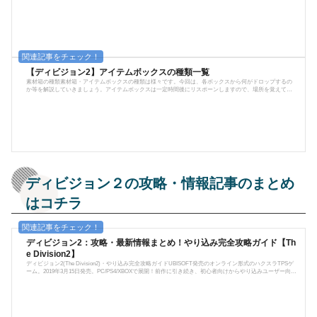
していきます。ドロップの仕様まず、ワールドクラス帯のドロップに関する仕様から説明します。ワール
ドクラス帯では、自分の所持している装備のギアスコア(GS)が高いほど良いアイテムが出るようになって
います。例えば、"GS300"の装備を持っているのであれば、次にドロップする装備が"GS310"とかになって
います。...
【ディビジョン2】アイテムボックスの種類一覧
素材箱の種類素材箱・アイテムボックスの種類は様々です。今回は、各ボックスから何がドロップするの
か等を解説していきましょう。アイテムボックスは一定時間後にリスポーンしますので、場所を覚えてお
くと後に楽になります。装備系武器箱中に武器が1つ入っています。至る所に配置されています。防具箱中
に防具が1つ入っています。至る所に配置されています。サプライボックス中に装備がランダムで入ってい
ます。大抵は2個。サプライルームや、サプライ投下地点に存在。サプライドロップマップ上に時々投下さ
れるサプライ。開けると装...
ディビジョン２の攻略・情報記事のまとめ
はコチラ
ディビジョン2：攻略・最新情報まとめ！やり込み完全攻略ガイド【Th
e Division2】
ディビジョン2(The Division2)・やり込み完全攻略ガイドUBISOFT発売のオンライン形式のハクスラTPSゲ
ーム。2019年3月15日発売。PC/PS4/XBOXで展開！前作に引き続き、初心者向けからやり込みユーザー向け
まで徹底的に攻略情報をお届けしていきます！Tom Clancy's The Division2は、ハクスラ系のオンラインTP
Sである。細菌テロによって人類の大半が死滅したアメリカで、秩序を取り戻すために戦うエージェントの
物語。ストーリーは軍事小説家の故トム･クランシーが原作であり、濃密で緊迫感のある状況が描かれる。
前作では真冬のニュ...