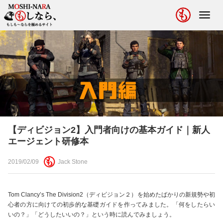
Toggl
navig
【ディビジョン2】入門者向けの基本ガイド｜新人
エージェント研修本
2019/02/09
Jack Stone
Tom Clancy’s The Division2（ディビジョン２）を始めたばかりの新規勢や初
心者の方に向けての初歩的な基礎ガイドを作ってみました。「何をしたらい
いの？」「どうしたいいの？」という時に読んでみましょう。