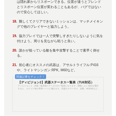
は隠れ家からリスポーンできる。位置が違うとフレンド
とリスポーン位置が変わることもあるが、バグではない
ので安心してほしい。
難しくてクリアできないミッションは、マッチメイキン
グで他のプレイヤーと協力しよう。
協力プレイでは一人で突撃しすぎたりしないように気を
付けよう。周りを見ながら戦うと良い。
誰かが狙っている敵を集中攻撃することで素早く倒せ
る。
初心者にオススメの武器は、アサルトライフル:P416
や、ライトマシンガン:RPK, M60など。
【ディビジョン2】武器ステータス一覧表（TU6対応）
ディビジョン２ - 武器一覧武器ステータスの一覧表になります。閲覧したい項目を選択
すると、カテゴリ毎の専用ページに飛びます。武器のステータス、反動、MOD枠などを
記載。また、実際の使用感や実銃豆知識も併せてご紹介していきます。尚、"模造品"と付
く武器は「設計図からクラフト」する武器になりますので、ドロップはしません。※現
在はTU6での情報です。情報は随時更新していきます。注意TU6から「標準化済みのステ
ータス表示」が出来なくなり、正確な武器ダメージ値(DPS/DPM含む)が測定できなくな
っています。現在記...