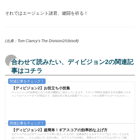
それではエージェント諸君、健闘を祈る！
(出典：Tom Clancy’s The Division2/Ubisoft)
合わせて読みたい、ディビジョン2の関連記
事はコチラ
【ディビジョン2】お役立ち小技集
ディビジョン2小技集役に立つ小技や機能をご紹介していきます。リロード時間を短縮する方法通称:リロキ
ャンリロードメーターが3/5辺りで、武器を切り替えor回避アクション、スキル使用でリロードをスキップ
できる小技。LMGや武器持ち替え時に利用すると、リロードの隙を減らせる。最初は失敗するかもしれな
いが、慣れると切り替え時や回避時などに挟んで多用できる。※但し、単発弾込め系のSGや一部ライフル
では効果がない。微妙にリロード高速化弾を撃ち切らずにリロードすると、微妙にリロードが早くなる。
これは、タクティカルリロー...
【ディビジョン2】超簡単！ギアスコアの効率的な上げ方
ギアスコアの上げ方ワールドクラス帯に突入したものの、必要条件となるギアスコアはどうやって上げれ
ばいいのか…。そんな悩んでいる方の為に、ギアスコアの仕様と、簡単なギアスコアの上げ方ついて解説