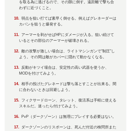
を取る為に逃げるので、その隙に倒す。遠距離で撃ち合
わずに近づくこと。
弱点を狙い打てば素早く倒せる。例えばグレネーダーは
カバンを狙うと爆発する。
アーマーを剥がせばHPにダメージが入る。狙い続けて
いるとその部位のアーマーが破壊される。
敵の攻撃が激しい場合は、ライトマシンガンで”制圧”し
よう。その間は敵がカバーに隠れて動かなくなる。
反動がキツイ場合は、安定性の高い武器を使うか、
MODを付けてみよう。
相手の投げたグレネードは撃ち落とすことが出来る。間
に合わないときは回避しよう。
フィクサードローン、タレット、復活系は手軽に使える
スキルだ。迷ったら付けてみよう。
PvP（ダークゾーン）は無理にプレイする必要はない。
ダークゾーンのリスポーンは、死んだ付近の検問所また