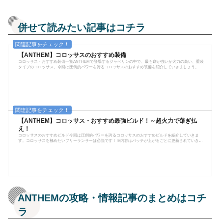
併せて読みたい記事はコチラ
【ANTHEM】コロッサスのおすすめ装備
コロッサス・おすすめ装備一覧ANTHEMで登場するジャベリンの中で、最も癖が強いが火力の高い、重装
タイプのコロッサス。今回は圧倒的パワーを誇るコロッサスのおすすめ装備を紹介していきましょう。コ
ロッサスのおすすめ装備武器・コモンモーラーはオートキャノンの中でもっとも使いやすい。連射速度は
遅いがガトリングの空転時間がないため撃ちたいときにすぐに撃てるためLMGのような感覚で扱うことが
できる。それでいて、一発一発の火力はとても高く対ボス向け武器としてはかなり優秀である。トーレン
トはオートキャノンの中で最も瞬...
【ANTHEM】コロッサス・おすすめ最強ビルド！～超火力で薙ぎ払
え！
コロッサスのおすすめビルド今回は圧倒的パワーを誇るコロッサスのおすすめビルドを紹介していきま
す。コロッサスを極めたいフリーランサーは必読です！※内容はパッチが上がるごとに更新されていきま
す。レベル30までのおすすめビルド 装備欄 名称 武器1 モーラー 武器2 デバステーター ヘビーアサルトラン
チャー 火炎放射 重火器ランチャー ライトニングコイル サポートギア シールドパルス MOD 構造強化コン
ボ強化オーバークロックレギュレーター爆薬専門家大型ストレージ増強大型ストック増強 序盤～レ...
ANTHEMの攻略・情報記事のまとめはコチ
ラ