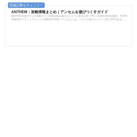
ANTHEM：攻略情報まとめ｜アンセムを遊びつくすガイド
ANTHEMを遊びつくす攻略ガイドEA/BioWare製のオンライン形式のSF-TPS。2019年2月22日発売。PC/PS
4/XBOXのプラットフォームで展開ANTHEM（アンセム）は、ハクスラ系のオンラインSF-TPSである。ジ
ャベリンに乗り込むフリーランサーとして地球外惑星を冒険するゲームである。 開発はカナダのBioW
are社が、発売はエレクトリックアーツ社が行っている。BioWare社は「Mass Effect」や「ドラゴンエイ
ジ」シリーズなどを開発しており、元々PCゲームの開発企業だったために今作も非常に期待が高い。映画
「アバター」のような世界観を、パワー...