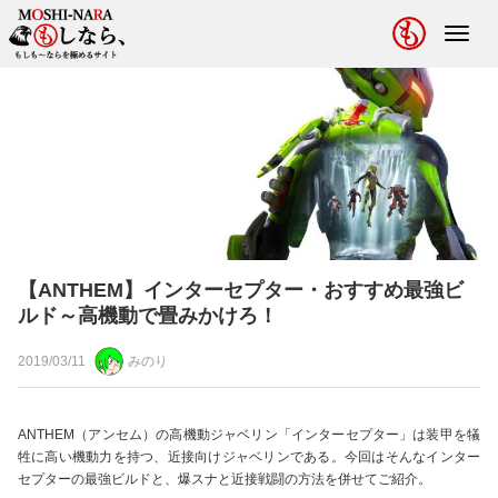
Toggl
navig
【ANTHEM】インターセプター・おすすめ最強ビ
ルド～高機動で畳みかけろ！
2019/03/11
みのり
ANTHEM（アンセム）の高機動ジャベリン「インターセプター」は装甲を犠
牲に高い機動力を持つ、近接向けジャベリンである。今回はそんなインター
セプターの最強ビルドと、爆スナと近接戦闘の方法を併せてご紹介。