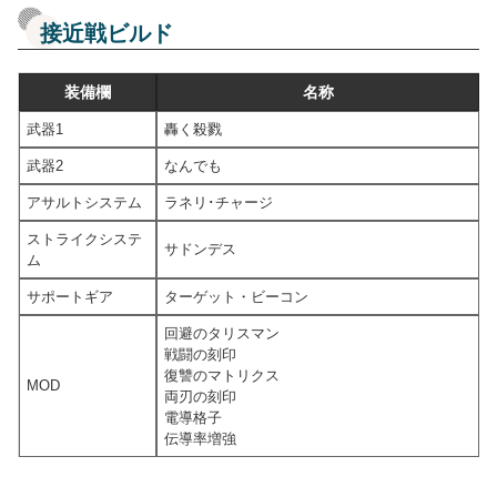
接近戦ビルド
装備欄
名称
武器1
轟く殺戮
武器2
なんでも
アサルトシステム
ラネリ･チャージ
ストライクシステ
サドンデス
ム
サポートギア
ターゲット・ビーコン
回避のタリスマン
戦闘の刻印
復讐のマトリクス
MOD
両刃の刻印
電導格子
伝導率増強