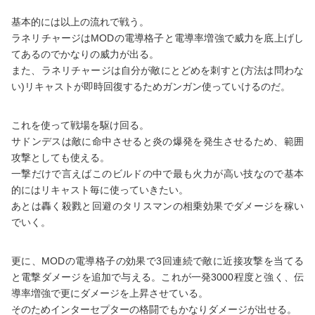
基本的には以上の流れで戦う。
ラネリチャージはMODの電導格子と電導率増強で威力を底上げし
てあるのでかなりの威力が出る。
また、ラネリチャージは自分が敵にとどめを刺すと(方法は問わな
い)リキャストが即時回復するためガンガン使っていけるのだ。
これを使って戦場を駆け回る。
サドンデスは敵に命中させると炎の爆発を発生させるため、範囲
攻撃としても使える。
一撃だけで言えばこのビルドの中で最も火力が高い技なので基本
的にはリキャスト毎に使っていきたい。
あとは轟く殺戮と回避のタリスマンの相乗効果でダメージを稼い
でいく。
更に、MODの電導格子の効果で3回連続で敵に近接攻撃を当てる
と電撃ダメージを追加で与える。これが一発3000程度と強く、伝
導率増強で更にダメージを上昇させている。
そのためインターセプターの格闘でもかなりダメージが出せる。