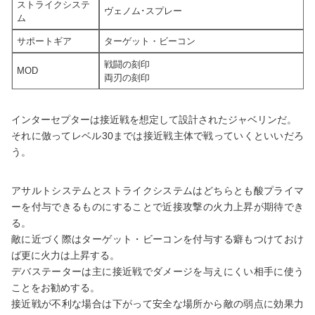
ストライクシステ
ヴェノム･スプレー
ム
サポートギア
ターゲット・ビーコン
戦闘の刻印
MOD
両刃の刻印
インターセプターは接近戦を想定して設計されたジャベリンだ。
それに倣ってレベル30までは接近戦主体で戦っていくといいだろ
う。
アサルトシステムとストライクシステムはどちらとも酸プライマ
ーを付与できるものにすることで近接攻撃の火力上昇が期待でき
る。
敵に近づく際はターゲット・ビーコンを付与する癖もつけておけ
ば更に火力は上昇する。
デバステーターは主に接近戦でダメージを与えにくい相手に使う
ことをお勧めする。
接近戦が不利な場合は下がって安全な場所から敵の弱点に効果力