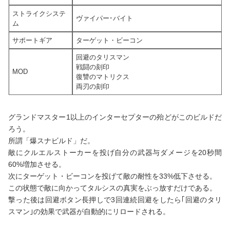
ストライクシステ
ヴァイパー･バイト
ム
サポートギア
ターゲット・ビーコン
回避のタリスマン
戦闘の刻印
MOD
復讐のマトリクス
両刃の刻印
グランドマスター1以上のインターセプターの殆どがこのビルドだ
ろう。
所謂「爆スナビルド」だ。
敵にクルエルストーカーを投げ自分の武器与ダメージを20秒間
60%増加させる。
次にターゲット・ビーコンを投げて敵の耐性を33%低下させる。
この状態で敵に向かってタルシスの真実をぶっ放すだけである。
撃った後は回避ボタン長押しで3回連続回避をしたら｢回避のタリ
スマン｣の効果で武器が自動的にリロードされる。