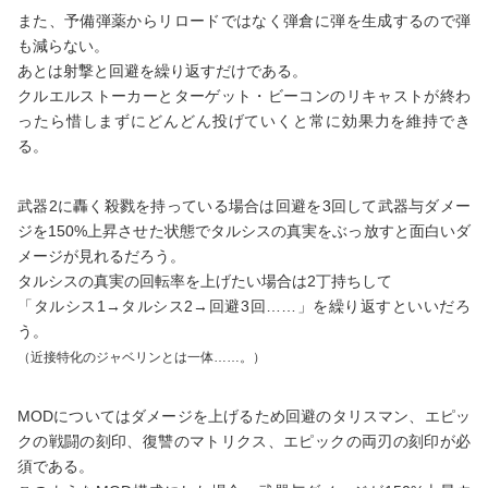
また、予備弾薬からリロードではなく弾倉に弾を生成するので弾
も減らない。
あとは射撃と回避を繰り返すだけである。
クルエルストーカーとターゲット・ビーコンのリキャストが終わ
ったら惜しまずにどんどん投げていくと常に効果力を維持でき
る。
武器2に轟く殺戮を持っている場合は回避を3回して武器与ダメー
ジを150%上昇させた状態でタルシスの真実をぶっ放すと面白いダ
メージが見れるだろう。
タルシスの真実の回転率を上げたい場合は2丁持ちして
「タルシス1→タルシス2→回避3回……」を繰り返すといいだろ
う。
（近接特化のジャベリンとは一体……。）
MODについてはダメージを上げるため回避のタリスマン、エピッ
クの戦闘の刻印、復讐のマトリクス、エピックの両刃の刻印が必
須である。