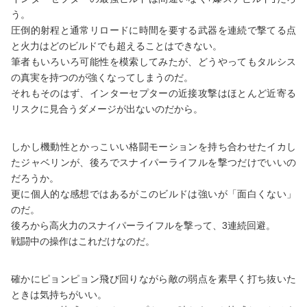
う。
圧倒的射程と通常リロードに時間を要する武器を連続で撃てる点
と火力はどのビルドでも超えることはできない。
筆者もいろいろ可能性を模索してみたが、どうやってもタルシス
の真実を持つのが強くなってしまうのだ。
それもそのはず、インターセプターの近接攻撃はほとんど近寄る
リスクに見合うダメージが出ないのだから。
しかし機動性とかっこいい格闘モーションを持ち合わせたイカし
たジャベリンが、後ろでスナイパーライフルを撃つだけでいいの
だろうか。
更に個人的な感想ではあるがこのビルドは強いが「面白くない」
のだ。
後ろから高火力のスナイパーライフルを撃って、3連続回避。
戦闘中の操作はこれだけなのだ。
確かにピョンピョン飛び回りながら敵の弱点を素早く打ち抜いた
ときは気持ちがいい。