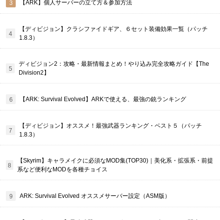
【ARK】個人サーバーの立て方＆参加方法
【ディビジョン】クラシファイドギア、６セット装備効果一覧（パッチ
1.8.3）
ディビジョン2：攻略・最新情報まとめ！やり込み完全攻略ガイド【The
Division2】
【ARK: Survival Evolved】ARKで使える、最強の銃ランキング
【ディビジョン】オススメ！最強武器ランキング・ベスト５（パッチ
1.8.3）
【Skyrim】キャラメイクに必須なMOD集(TOP30)｜美化系・拡張系・前提
系など便利なMODを各種チョイス
ARK: Survival Evolved オススメサーバー設定（ASM版）