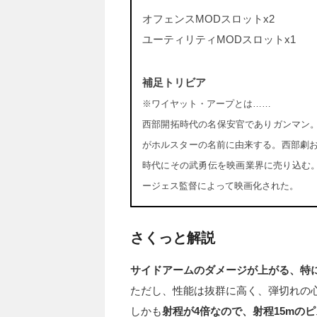
オフェンスMODスロットx2
ユーティリティMODスロットx1
補足トリビア
※ワイヤット・アープとは……
西部開拓時代の名保安官でありガンマン。
がホルスターの名前に由来する。西部劇お
時代にその武勇伝を映画業界に売り込む
ージェス監督によって映画化された。
さくっと解説
サイドアームのダメージが上がる、特
ただし、性能は抜群に高く、弾切れの
しかも
射程が4倍なので、射程15mの