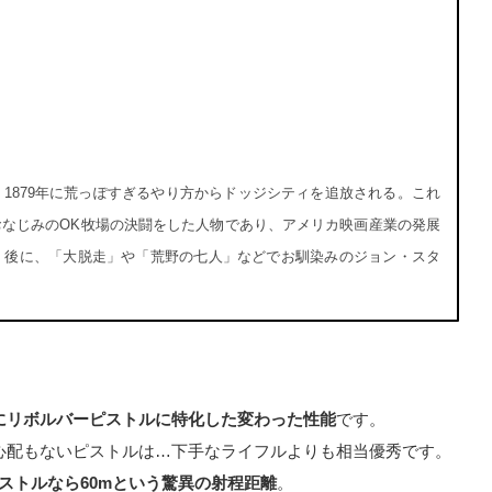
1879年に荒っぽすぎるやり方からドッジシティを追放される。これ
なじみのOK牧場の決闘をした人物であり、アメリカ映画産業の発展
。後に、「大脱走」や「荒野の七人」などでお馴染みのジョン・スタ
にリボルバーピストルに特化した変わった性能
です。
心配もないピストルは…下手なライフルよりも相当優秀です。
ピストルなら60mという驚異の射程距離
。