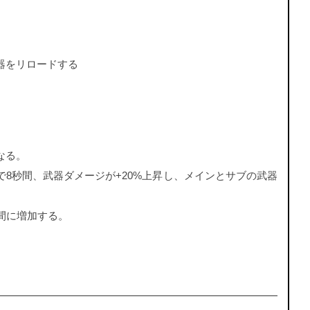
器をリロードする
なる。
8秒間、武器ダメージが+20%上昇し、メインとサブの武器
間に増加する。